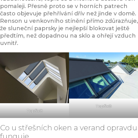
pomaleji. Přesně proto se v horních patrech
často objevuje přehřívání dřív než jinde v domě.
Renson u venkovního stínění přímo zdůrazňuje,
že sluneční paprsky je nejlepší blokovat ještě
předtím, než dopadnou na sklo a ohřejí vzduch
uvnitř.
Topfix®
Topfix®
Co u střešních oken a verand opravdu
funguje