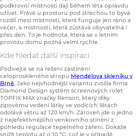
podkrovní místnosti dají během léta opravdu
užívat. Právě u prostoru pod střechou to bývá
rozdíl mezi místností, která funguje jen ráno a
večer, a místností, která zůstává obyvatelná i
přes den. To je hodnota, která se v letním
provozu domu pozná velmi rychle.
Kde hledat další inspiraci
Podívejte se na řešení zastínění
celoproskleného stropu
Mendelova skleníku v
Brně
. Jako nejvhodnější variantu zvolila firma
Diamond Design systém screenových rolet
TOPFIX MAX značky Renson, který díky
zipovému vedení látky ve vodících lištách
odolává větru až 120 km/h. Zároveň jde o jedno
z nejefektivnějšího venkovního stínění z
pohledu regulace tepelného záření. Dokáže
snížit teplotu až o 10 °C, což je v případě