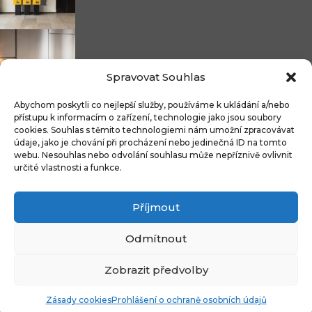
Nicoline: středomořská elegance, která se...
Spravovat Souhlas
Abychom poskytli co nejlepší služby, používáme k ukládání a/nebo
přístupu k informacím o zařízení, technologie jako jsou soubory
cookies. Souhlas s těmito technologiemi nám umožní zpracovávat
Čistitelné látky s technologií FibreGuard®:...
údaje, jako je chování při procházení nebo jedinečná ID na tomto
webu. Nesouhlas nebo odvolání souhlasu může nepříznivě ovlivnit
určité vlastnosti a funkce.
Příjmout
Integrované úložné systémy u kontinentálních...
Odmítnout
Zobrazit předvolby
Copyright © 2009-2024 CZECH DECO TEAM. All rights reserved.
Zásady cookies
Prohlášení o ochraně osobních údajů
Ochrana osoboní údajů
WordPress Vojtěch Bruk
Zásady Cookies