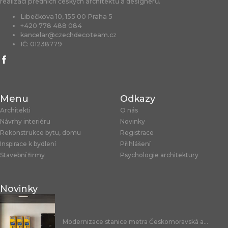
realizací předních českých architektů a designerů.
Libečkova 10, 155 00 Praha 5
+420 778 488 084
kancelar@czechdecoteam.cz
IČ: 01238779
Menu
Odkazy
Architekti
O nás
Návrhy interiéru
Novinky
Rekonstrukce bytu, domu
Registrace
Inspirace k bydlení
Přihlášení
Stavební firmy
Psychologie architektury
Novinky
Modernizace stanice metra Českomoravská a...