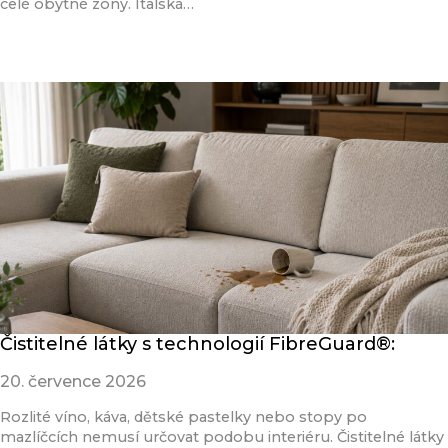
celé obytné zóny. Italská…
Přečíst článek
Čistitelné látky s technologií FibreGuard®:
20. července 2026
Rozlité víno, káva, dětské pastelky nebo stopy po
mazlíčcích nemusí určovat podobu interiéru. Čistitelné látky