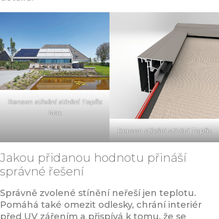
Renson střešní stínění Topfix
Max
Renson střešní stínění Topfix
Jakou přidanou hodnotu přináší
správné řešení
Správně zvolené stínění neřeší jen teplotu.
Pomáhá také omezit odlesky, chrání interiér
před UV zářením a přispívá k tomu, že se