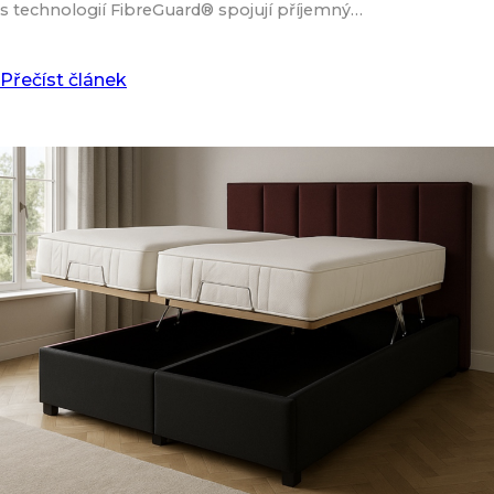
s technologií FibreGuard® spojují příjemný…
Přečíst článek