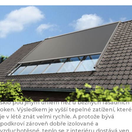
Proč se podkroví v létě zahřívá rychleji
než zbytek domu
U střešních oken a verand dopadá slunce na
sklo pod jiným úhlem než u běžných fasádních
oken. Výsledkem je vyšší tepelné zatížení, které
je v létě znát velmi rychle. A protože bývá
podkroví zároveň dobře izolované a
vzduchotěsné, teplo se z interiéru dostává ven