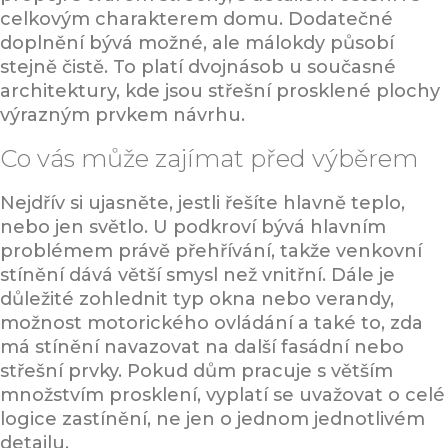
celkovým charakterem domu. Dodatečné
doplnění bývá možné, ale málokdy působí
stejně čistě. To platí dvojnásob u současné
architektury, kde jsou střešní prosklené plochy
výrazným prvkem návrhu.
Co vás může zajímat před výběrem
Nejdřív si ujasněte, jestli řešíte hlavně teplo,
nebo jen světlo. U podkroví bývá hlavním
problémem právě přehřívání, takže venkovní
stínění dává větší smysl než vnitřní. Dále je
důležité zohlednit typ okna nebo verandy,
možnost motorického ovládání a také to, zda
má stínění navazovat na další fasádní nebo
střešní prvky. Pokud dům pracuje s větším
množstvím prosklení, vyplatí se uvažovat o celé
logice zastínění, ne jen o jednom jednotlivém
detailu.