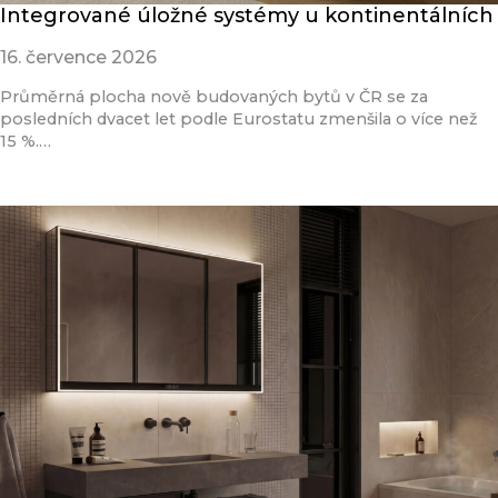
Integrované úložné systémy u kontinentálních
16. července 2026
Průměrná plocha nově budovaných bytů v ČR se za
posledních dvacet let podle Eurostatu zmenšila o více než
15 %.…
Přečíst článek