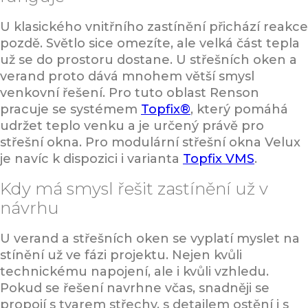
U klasického vnitřního zastínění přichází reakce
pozdě. Světlo sice omezíte, ale velká část tepla
už se do prostoru dostane. U střešních oken a
verand proto dává mnohem větší smysl
venkovní řešení. Pro tuto oblast Renson
pracuje se systémem
Topfix®
, který pomáhá
udržet teplo venku a je určený právě pro
střešní okna. Pro modulární střešní okna Velux
je navíc k dispozici i varianta
Topfix VMS
.
Kdy má smysl řešit zastínění už v
návrhu
U verand a střešních oken se vyplatí myslet na
stínění už ve fázi projektu. Nejen kvůli
technickému napojení, ale i kvůli vzhledu.
Pokud se řešení navrhne včas, snadněji se
propojí s tvarem střechy, s detailem ostění i s