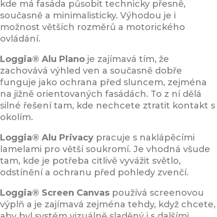
kde má fasáda působit technicky přesně,
současně a minimalisticky. Výhodou je i
možnost větších rozměrů a motorického
ovládání.
Loggia® Alu Plano
je zajímavá tím, že
zachovává výhled ven a současně dobře
funguje jako ochrana před sluncem, zejména
na jižně orientovaných fasádách. To z ní dělá
silné řešení tam, kde nechcete ztratit kontakt s
okolím.
Loggia® Alu Privacy
pracuje s naklápěcími
lamelami pro větší soukromí. Je vhodná všude
tam, kde je potřeba citlivě vyvážit světlo,
odstínění a ochranu před pohledy zvenčí.
Loggia® Screen Canvas
používá screenovou
výplň a je zajímavá zejména tehdy, když chcete,
aby byl systém vizuálně sladěný i s dalšími