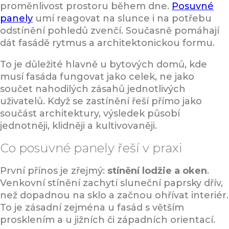
proměnlivost prostoru během dne.
Posuvné
panely
umí reagovat na slunce i na potřebu
odstínění pohledů zvenčí. Současně pomáhají
dát fasádě rytmus a architektonickou formu.
To je důležité hlavně u bytových domů, kde
musí fasáda fungovat jako celek, ne jako
součet nahodilých zásahů jednotlivých
uživatelů. Když se zastínění řeší přímo jako
součást architektury, výsledek působí
jednotněji, klidněji a kultivovaněji.
Co posuvné panely řeší v praxi
První přínos je zřejmý:
stínění lodžie a oken
.
Venkovní stínění zachytí sluneční paprsky dřív,
než dopadnou na sklo a začnou ohřívat interiér.
To je zásadní zejména u fasád s větším
prosklením a u jižních či západních orientací.