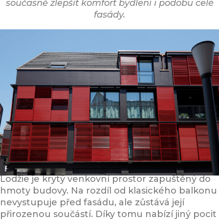
současně zlepšit komfort bydlení i podobu celé
fasády.
Co je lodžie a proč dává v současné
architektuře smysl
Lodžie je krytý venkovní prostor zapuštěný do
hmoty budovy. Na rozdíl od klasického balkonu
nevystupuje před fasádu, ale zůstává její
přirozenou součástí. Díky tomu nabízí jiný pocit