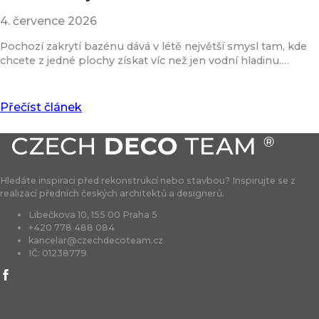
4. července 2026
Pochozí zakrytí bazénu dává v létě největší smysl tam, kde
chcete z jedné plochy získat víc než jen vodní hladinu.…
Přečíst článek
Hledáte inspiraci před rekonstrukcí nebo stavbou? Inspirujte se z
realizací předních českých architektů a designerů.
Libečkova 10, 155 00 Praha 5
+420 778 488 084
kancelar@czechdecoteam.cz
IČ: 01238779