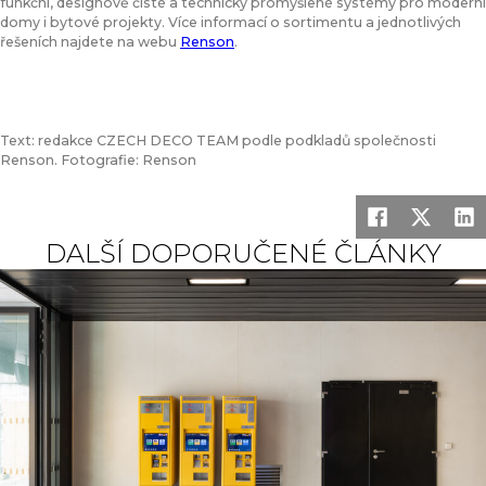
funkční, designově čisté a technicky promyšlené systémy pro moderní
domy i bytové projekty. Více informací o sortimentu a jednotlivých
řešeních najdete na webu
Renson
.
Text: redakce CZECH DECO TEAM podle podkladů společnosti
Renson. Fotografie: Renson
DALŠÍ DOPORUČENÉ ČLÁNKY