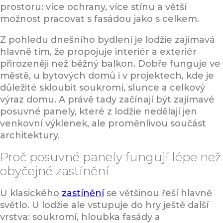
prostoru: více ochrany, více stínu a větší
možnost pracovat s fasádou jako s celkem.
Z pohledu dnešního bydlení je lodžie zajímavá
hlavně tím, že propojuje interiér a exteriér
přirozeněji než běžný balkon. Dobře funguje ve
městě, u bytových domů i v projektech, kde je
důležité skloubit soukromí, slunce a celkový
výraz domu. A právě tady začínají být zajímavé
posuvné panely, které z lodžie nedělají jen
venkovní výklenek, ale proměnlivou součást
architektury.
Proč posuvné panely fungují lépe než
obyčejné zastínění
U klasického
zastínění
se většinou řeší hlavně
světlo. U lodžie ale vstupuje do hry ještě další
vrstva: soukromí, hloubka fasády a