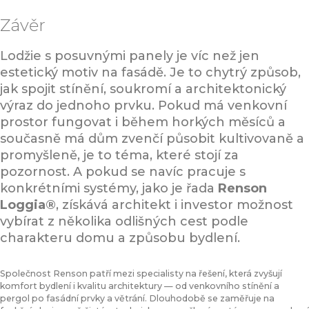
Závěr
Lodžie s posuvnými panely je víc než jen
estetický motiv na fasádě. Je to chytrý způsob,
jak spojit stínění, soukromí a architektonický
výraz do jednoho prvku. Pokud má venkovní
prostor fungovat i během horkých měsíců a
současně má dům zvenčí působit kultivovaně a
promyšleně, je to téma, které stojí za
pozornost. A pokud se navíc pracuje s
konkrétními systémy, jako je řada
Renson
Loggia®
, získává architekt i investor možnost
vybírat z několika odlišných cest podle
charakteru domu a způsobu bydlení.
Společnost Renson patří mezi specialisty na řešení, která zvyšují
komfort bydlení i kvalitu architektury — od venkovního stínění a
pergol po fasádní prvky a větrání. Dlouhodobě se zaměřuje na