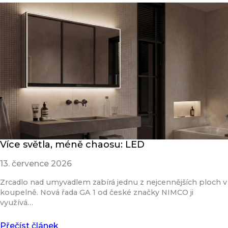
Více světla, méně chaosu: LED
13. července 2026
Zrcadlo nad umyvadlem zabírá jednu z nejcennějších ploch v
koupelně. Nová řada GA 1 od české značky NIMCO ji
využívá…
Přečíst článek