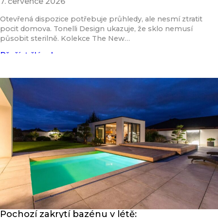
7. července 2026
Otevřená dispozice potřebuje průhledy, ale nesmí ztratit
pocit domova. Tonelli Design ukazuje, že sklo nemusí
působit sterilně. Kolekce The New…
Přečíst článek
Pochozí zakrytí bazénu v létě: