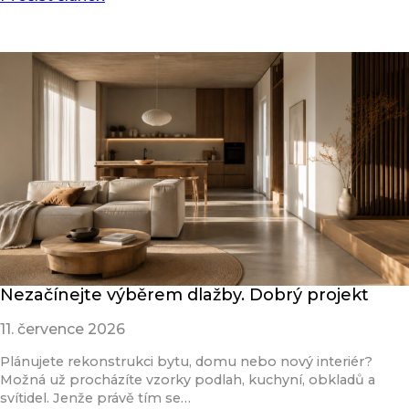
Nezačínejte výběrem dlažby. Dobrý projekt
11. července 2026
Plánujete rekonstrukci bytu, domu nebo nový interiér?
Možná už procházíte vzorky podlah, kuchyní, obkladů a
svítidel. Jenže právě tím se…