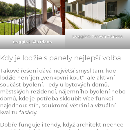
Loggia® Screen Canvas
Loggia® Alu Plano
Kdy je lodžie s panely nejlepší volba
Takové řešení dává největší smysl tam, kde
lodžie není jen „venkovní kout“, ale aktivní
součást bydlení. Tedy u bytových domů,
městských rezidencí, nájemního bydlení nebo
domů, kde je potřeba skloubit více funkcí
najednou: stín, soukromí, větrání a vizuální
kvalitu fasády.
Dobře funguje i tehdy, když architekt nechce