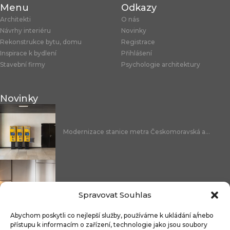
Menu
Odkazy
Architekti
O nás
Návrhy interiéru
Novinky
Rekonstrukce bytu, domu
Registrace
Inspirace k bydlení
Přihlášení
Stavební firmy
Psychologie architektury
Novinky
Modernizace stanice metra Českomoravská a...
Nicoline: středomořská elegance, která se...
Spravovat Souhlas
Abychom poskytli co nejlepší služby, používáme k ukládání a/nebo
přístupu k informacím o zařízení, technologie jako jsou soubory