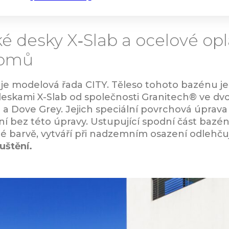
é desky X‑Slab a ocelové opl
domů
je modelová řada CITY. Těleso tohoto bazénu j
eskami X-Slab od společnosti Granitech® ve d
 Dove Grey. Jejich speciální povrchová úprava za
í bez této úpravy. Ustupující spodní část bazén
é barvě, vytváří při nadzemním osazení odlehču
uštění.