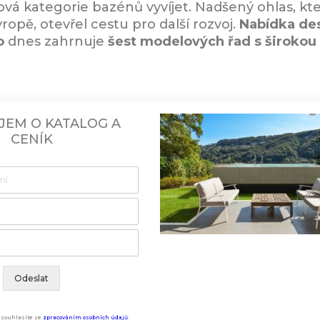
á kategorie bazénů vyvíjet. Nadšený ohlas, kte
opě, otevřel cestu pro další rozvoj.
Nabídka de
o
dnes zahrnuje
šest modelových řad s široko
JEM O KATALOG A
CENÍK
Odeslat
souhlasíte se
zpracováním osobních údajů
.