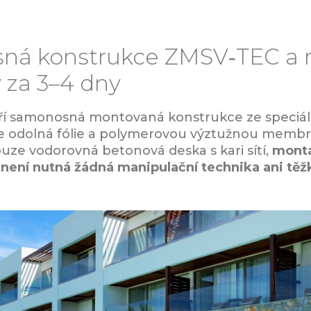
sná konstrukce ZMSV‑TEC a
 za 3–4 dny
ří samonosná montovaná konstrukce ze speciáln
ce odolná fólie a polymerovou výztužnou mem
ouze vodorovná betonová deska s kari sítí,
montá
a není nutná žádná manipulační technika ani tě