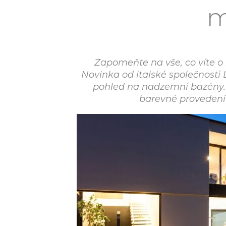
m
Zapomeňte na vše, co víte o
Novinka od italské společnost
pohled na nadzemní bazény.
barevné provedení 