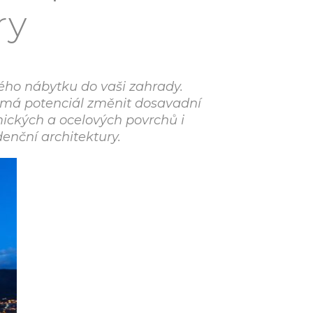
ry
ého nábytku do vaši zahrady.
 má potenciál změnit dosavadní
ckých a ocelových povrchů i
enční architektury.