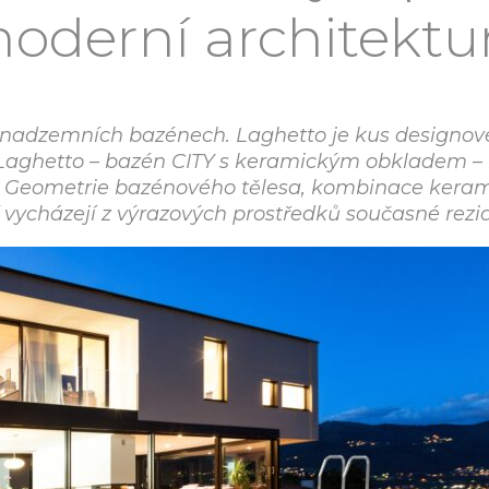
oderní architektu
 nadzemních bazénech. Laghetto je kus designov
i Laghetto – bazén CITY s keramickým obkladem –
 Geometrie bazénového tělesa, kombinace kerami
vycházejí z výrazových prostředků současné rezid