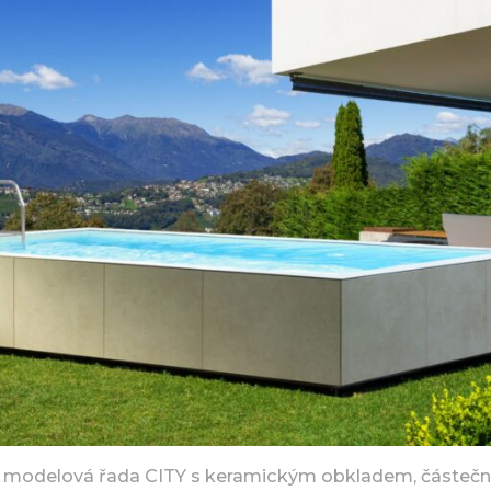
– modelová řada CITY s keramickým obkladem, částeč