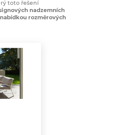
rý toto řešení
signových nadzemních
u nabídkou rozměrových