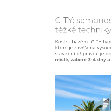
CITY: samono
těžké techniky
Kostru bazénu CITY tvo
které je zavěšena vyso
stavební přípravou je p
místě, zabere 3-4 dny 