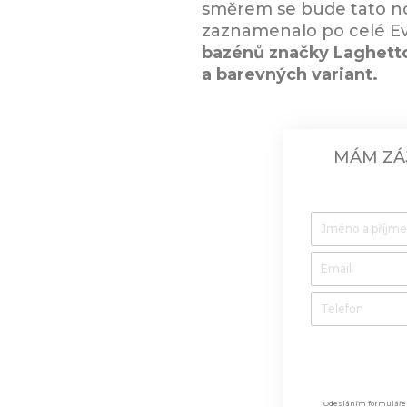
směrem se bude tato nov
zaznamenalo po celé Evr
bazénů značky Laghett
a barevných variant.
MÁM ZÁ
Odesláním formuláře 