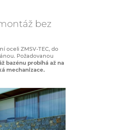
 montáž bez
í oceli ZMSV-TEC, do
bránou. Požadovanou
ž bazénu probíhá až na
žká mechanizace.