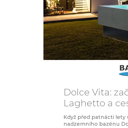
Dolce Vita: z
Laghetto a ce
Když před patnácti lety
nadzemního bazénu Dol