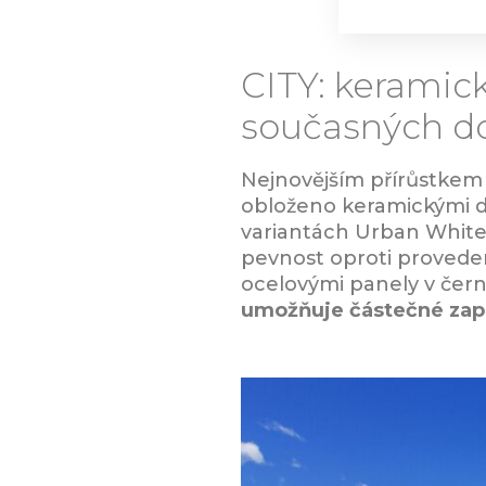
CITY: keramick
současných 
Nejnovějším přírůstkem 
obloženo keramickými d
variantách Urban White a
pevnost oproti proveden
ocelovými panely v čern
umožňuje částečné zap