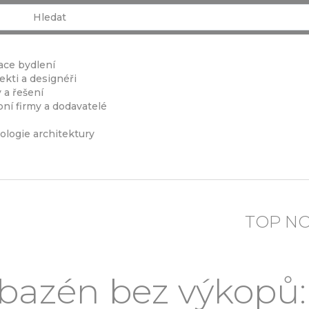
ace bydlení
ekti a designéři
 a řešení
ní firmy a dodavatelé
ologie architektury
TOP N
bazén bez výkopů