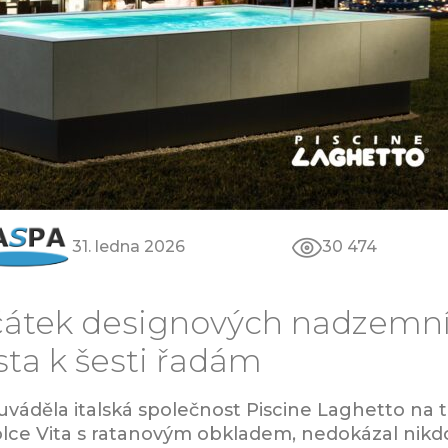
31. ledna 2026
30 474
ačátek designových nadzemn
sta k šesti řadám
 uváděla italská společnost Piscine Laghetto na 
ce Vita s ratanovým obkladem, nedokázal nikd