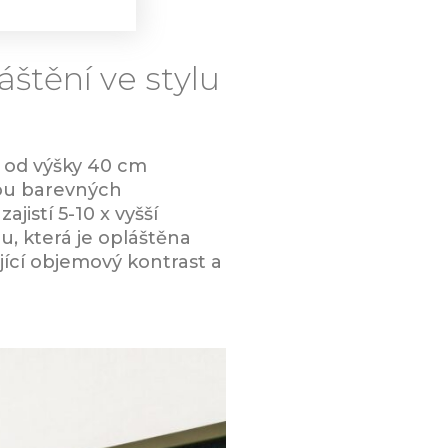
áštění ve stylu
e od výšky 40 cm
vou barevných
jistí 5-10 x vyšší
u, která je opláštěna
jící objemový kontrast a