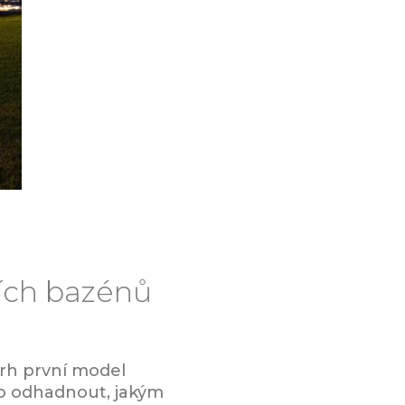
ích bazénů
trh první model
o odhadnout, jakým