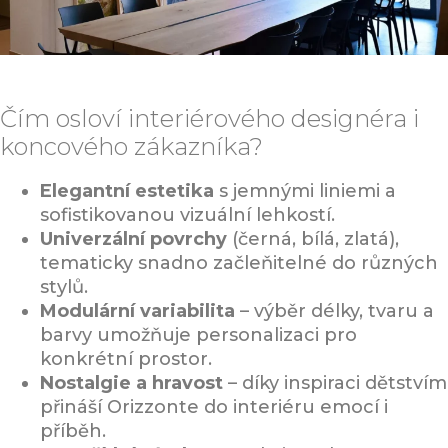
Čím osloví interiérového designéra i
koncového zákazníka?
Elegantní estetika
s jemnými liniemi a
sofistikovanou vizuální lehkostí.
Univerzální povrchy
(černá, bílá, zlatá),
tematicky snadno začleňitelné do různých
stylů.
Modulární variabilita
– výběr délky, tvaru a
barvy umožňuje personalizaci pro
konkrétní prostor.
Nostalgie a hravost
– díky inspiraci dětstvím
přináší Orizzonte do interiéru emocí i
příběh.