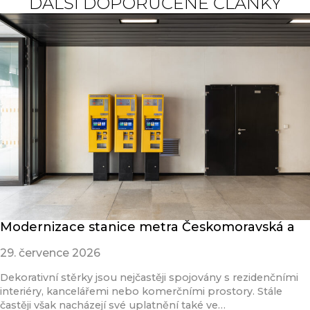
DALŠÍ DOPORUČENÉ ČLÁNKY
Modernizace stanice metra Českomoravská a
29. července 2026
Dekorativní stěrky jsou nejčastěji spojovány s rezidenčními
interiéry, kancelářemi nebo komerčními prostory. Stále
častěji však nacházejí své uplatnění také ve…