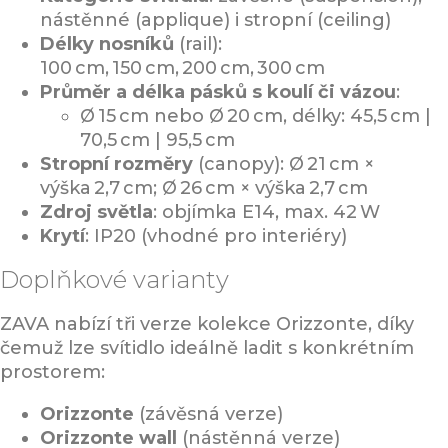
nástěnné (applique) i stropní (ceiling)
Délky nosníků
(rail):
100 cm, 150 cm, 200 cm, 300 cm
Průměr a délka pásků s koulí či vázou
:
Ø 15 cm nebo Ø 20 cm, délky: 45,5 cm |
70,5 cm | 95,5 cm
Stropní rozměry
(canopy): Ø 21 cm ×
výška 2,7 cm; Ø 26 cm × výška 2,7 cm
Zdroj světla
: objímka E14, max. 42 W
Krytí
: IP20 (vhodné pro interiéry)
Doplňkové varianty
ZAVA nabízí tři verze kolekce Orizzonte, díky
čemuž lze svítidlo ideálně ladit s konkrétním
prostorem:
Orizzonte
(závěsná verze)
Orizzonte wall
(nástěnná verze)