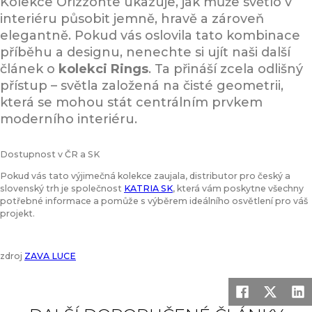
Kolekce Orizzonte ukazuje, jak může světlo v
interiéru působit jemně, hravě a zároveň
elegantně. Pokud vás oslovila tato kombinace
příběhu a designu, nenechte si ujít naši další
článek o
kolekci Rings
. Ta přináší zcela odlišný
přístup – světla založená na čisté geometrii,
která se mohou stát centrálním prvkem
moderního interiéru.
Dostupnost v ČR a SK
Pokud vás tato výjimečná kolekce zaujala, distributor pro český a
slovenský trh je společnost
KATRIA SK
, která vám poskytne všechny
potřebné informace a pomůže s výběrem ideálního osvětlení pro váš
projekt.
zdroj
ZAVA LUCE