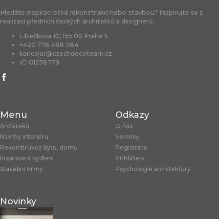
Hledáte inspiraci před rekonstrukcí nebo stavbou? Inspirujte se z
realizací předních českých architektů a designerů.
Libečkova 10, 155 00 Praha 5
+420 778 488 084
kancelar@czechdecoteam.cz
IČ: 01238779
Menu
Odkazy
Architekti
O nás
Návrhy interiéru
Novinky
Rekonstrukce bytu, domu
Registrace
Inspirace k bydlení
Přihlášení
Stavební firmy
Psychologie architektury
Novinky