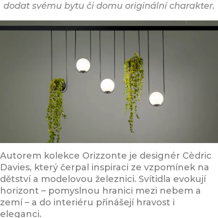
dodat svému bytu či domu originální charakter.
Inspirace, design a materiál
Autorem kolekce Orizzonte je designér Cèdric
Davies, který čerpal inspiraci ze vzpomínek na
dětství a modelovou železnici. Svítidla evokují
horizont – pomyslnou hranici mezi nebem a
zemí – a do interiéru přinášejí hravost i
eleganci.