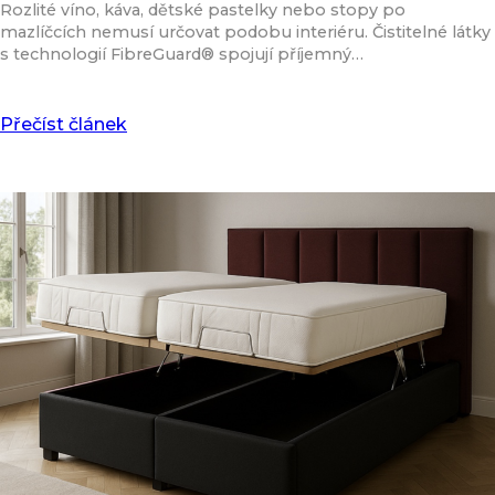
Rozlité víno, káva, dětské pastelky nebo stopy po
mazlíčcích nemusí určovat podobu interiéru. Čistitelné látky
s technologií FibreGuard® spojují příjemný…
Přečíst článek