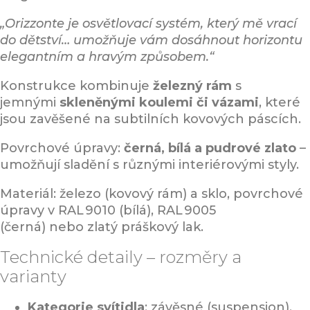
„Orizzonte je osvětlovací systém, který mě vrací
do dětství… umožňuje vám dosáhnout horizontu
elegantním a hravým způsobem.“
Konstrukce kombinuje
železný rám
s
jemnými
skleněnými koulemi či vázami
, které
jsou zavěšené na subtilních kovových páscích.
Povrchové úpravy:
černá, bílá a pudrové zlato
–
umožňují sladění s různými interiérovými styly.
Materiál: železo (kovový rám) a sklo, povrchové
úpravy v RAL 9010 (bílá), RAL 9005
(černá) nebo zlatý práškový lak.
Technické detaily – rozměry a
varianty
Kategorie svítidla
: závěsné (suspension),