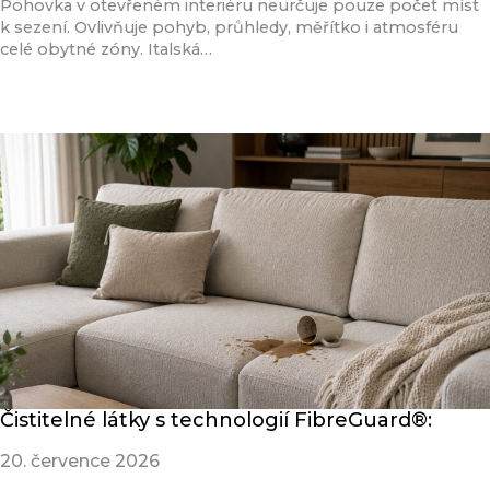
Pohovka v otevřeném interiéru neurčuje pouze počet míst
k sezení. Ovlivňuje pohyb, průhledy, měřítko i atmosféru
celé obytné zóny. Italská…
Přečíst článek
Čistitelné látky s technologií FibreGuard®:
20. července 2026