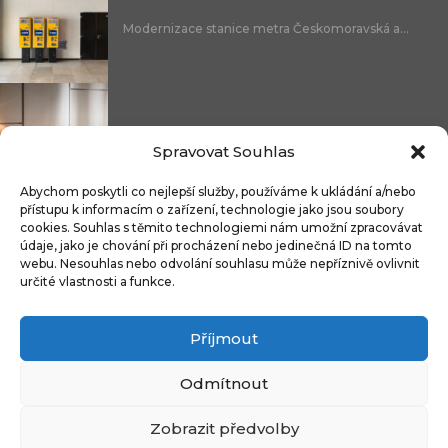
Modernizace stanice metra Českomoravská a...
Nicoline: středomořská elegance, která se...
Spravovat Souhlas
Abychom poskytli co nejlepší služby, používáme k ukládání a/nebo
přístupu k informacím o zařízení, technologie jako jsou soubory
cookies. Souhlas s těmito technologiemi nám umožní zpracovávat
Čistitelné látky s technologií FibreGuard®:...
údaje, jako je chování při procházení nebo jedinečná ID na tomto
webu. Nesouhlas nebo odvolání souhlasu může nepříznivě ovlivnit
určité vlastnosti a funkce.
Příjmout
Integrované úložné systémy u kontinentálních...
Odmítnout
Zobrazit předvolby
Copyright © 2009-2024 CZECH DECO TEAM. All rights reserved.