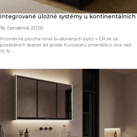
Integrované úložné systémy u kontinentálních
16. července 2026
Průměrná plocha nově budovaných bytů v ČR se za
posledních dvacet let podle Eurostatu zmenšila o více než
15 %.…
Přečíst článek