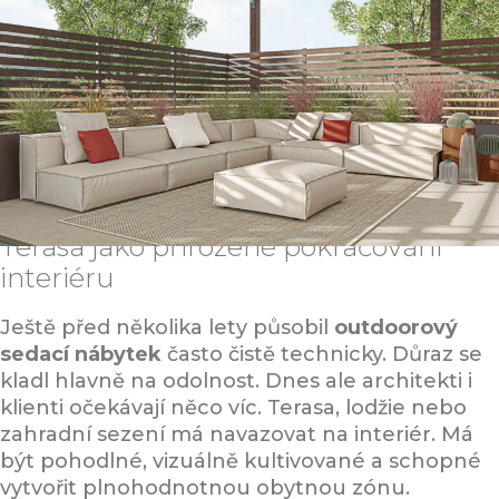
Terasa jako přirozené pokračování
interiéru
Ještě před několika lety působil
outdoorový
sedací nábytek
často čistě technicky. Důraz se
kladl hlavně na odolnost. Dnes ale architekti i
klienti očekávají něco víc. Terasa, lodžie nebo
zahradní sezení má navazovat na interiér. Má
být pohodlné, vizuálně kultivované a schopné
vytvořit plnohodnotnou obytnou zónu.