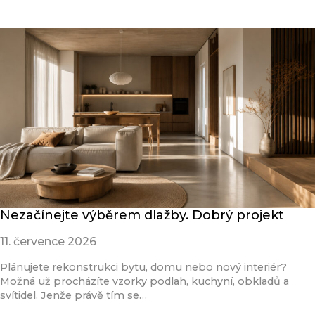
Nezačínejte výběrem dlažby. Dobrý projekt
11. července 2026
Plánujete rekonstrukci bytu, domu nebo nový interiér?
Možná už procházíte vzorky podlah, kuchyní, obkladů a
svítidel. Jenže právě tím se…