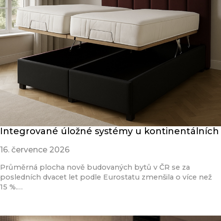
Integrované úložné systémy u kontinentálních
16. července 2026
Průměrná plocha nově budovaných bytů v ČR se za
posledních dvacet let podle Eurostatu zmenšila o více než
15 %.…
Přečíst článek