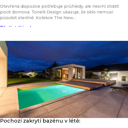
Otevřená dispozice potřebuje průhledy, ale nesmí ztratit
pocit domova. Tonelli Design ukazuje, že sklo nemusí
působit sterilně. Kolekce The New…
Přečíst článek
Pochozí zakrytí bazénu v létě: