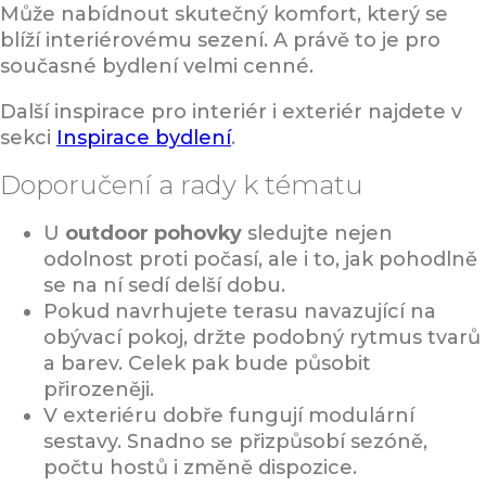
Může nabídnout skutečný komfort, který se
blíží interiérovému sezení. A právě to je pro
současné bydlení velmi cenné.
Další inspirace pro interiér i exteriér najdete v
sekci
Inspirace bydlení
.
Doporučení a rady k tématu
U
outdoor pohovky
sledujte nejen
odolnost proti počasí, ale i to, jak pohodlně
se na ní sedí delší dobu.
Pokud navrhujete terasu navazující na
obývací pokoj, držte podobný rytmus tvarů
a barev. Celek pak bude působit
přirozeněji.
V exteriéru dobře fungují modulární
sestavy. Snadno se přizpůsobí sezóně,
počtu hostů i změně dispozice.