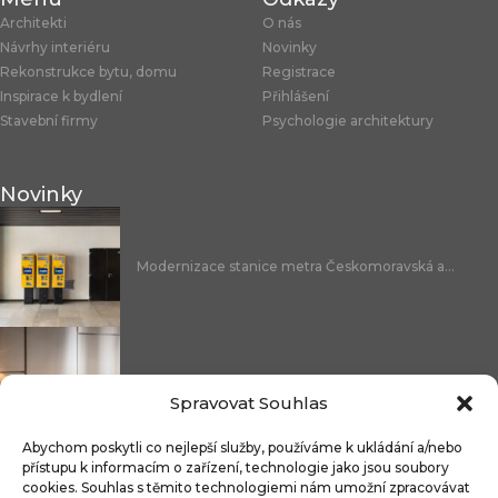
Architekti
O nás
Návrhy interiéru
Novinky
Rekonstrukce bytu, domu
Registrace
Inspirace k bydlení
Přihlášení
Stavební firmy
Psychologie architektury
Novinky
Modernizace stanice metra Českomoravská a...
Nicoline: středomořská elegance, která se...
Spravovat Souhlas
Abychom poskytli co nejlepší služby, používáme k ukládání a/nebo
přístupu k informacím o zařízení, technologie jako jsou soubory
cookies. Souhlas s těmito technologiemi nám umožní zpracovávat