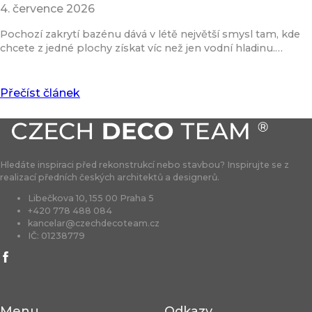
4. července 2026
Pochozí zakrytí bazénu dává v létě největší smysl tam, kde
chcete z jedné plochy získat víc než jen vodní hladinu.…
Přečíst článek
Hledáte inspiraci před rekonstrukcí nebo stavbou? Inspirujte se z
realizací předních českých architektů a designerů.
Libečkova 10, 155 00 Praha 5
+420 778 488 084
kancelar@czechdecoteam.cz
IČ: 01238779
Menu
Odkazy