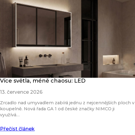
Více světla, méně chaosu: LED
13. července 2026
Zrcadlo nad umyvadlem zabírá jednu z nejcennějších ploch v
koupelně. Nová řada GA 1 od české značky NIMCO ji
využívá…
Přečíst článek