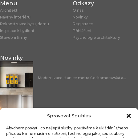
Menu
Odkazy
Architekti
O nás
Návrhy interiéru
Novinky
Rekonstrukce bytu, domu
Registrace
Inspirace k bydlení
Přihlášení
Stavební firmy
Psychologie architektury
Novinky
Modernizace stanice metra Českomoravská a...
Nicoline: středomořská elegance, která se...
Spravovat Souhlas
Abychom poskytli co nejlepší služby, používáme k ukládání a/nebo
přístupu k informacím o zařízení, technologie jako jsou soubory