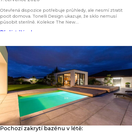
Otevřená dispozice potřebuje průhledy, ale nesmí ztratit
pocit domova. Tonelli Design ukazuje, že sklo nemusí
působit sterilně. Kolekce The New…
Přečíst článek
Pochozí zakrytí bazénu v létě: