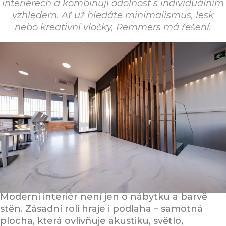
interiérech a kombinují odolnost s individuálním
vzhledem. Ať už hledáte minimalismus, lesk
nebo kreativní vločky, Remmers má řešení.
Když se podlaha stává designovým
prvkem
Moderní interiér není jen o nábytku a barvě
stěn. Zásadní roli hraje i podlaha – samotná
plocha, která ovlivňuje akustiku, světlo,