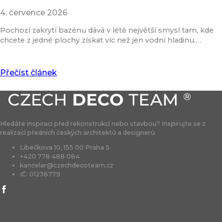
4. července 2026
Pochozí zakrytí bazénu dává v létě největší smysl tam, kde
chcete z jedné plochy získat víc než jen vodní hladinu.…
Přečíst článek
Hledáte inspiraci před rekonstrukcí nebo stavbou? Inspirujte se z
realizací předních českých architektů a designerů.
Libečkova 10, 155 00 Praha 5
+420 778 488 084
kancelar@czechdecoteam.cz
IČ: 01238779