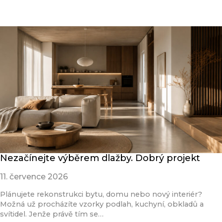
Nezačínejte výběrem dlažby. Dobrý projekt
11. července 2026
Plánujete rekonstrukci bytu, domu nebo nový interiér?
Možná už procházíte vzorky podlah, kuchyní, obkladů a
svítidel. Jenže právě tím se…