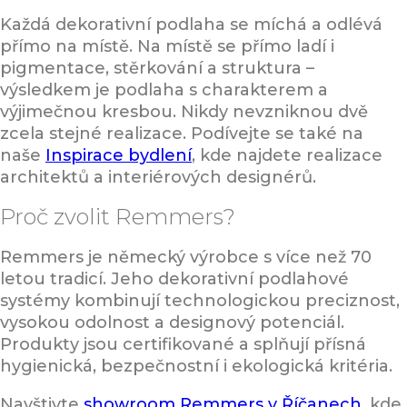
Každá dekorativní podlaha se míchá a odlévá
přímo na místě. Na místě se přímo ladí i
pigmentace, stěrkování a struktura –
výsledkem je podlaha s charakterem a
výjimečnou kresbou. Nikdy nevzniknou dvě
zcela stejné realizace. Podívejte se také na
naše
Inspirace bydlení
, kde najdete realizace
architektů a interiérových designérů.
Proč zvolit Remmers?
Remmers je německý výrobce s více než 70
letou tradicí. Jeho dekorativní podlahové
systémy kombinují technologickou preciznost,
vysokou odolnost a designový potenciál.
Produkty jsou certifikované a splňují přísná
hygienická, bezpečnostní i ekologická kritéria.
Navštivte
showroom Remmers v Říčanech
, kde