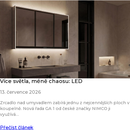
Více světla, méně chaosu: LED
13. července 2026
Zrcadlo nad umyvadlem zabírá jednu z nejcennějších ploch v
koupelně. Nová řada GA 1 od české značky NIMCO ji
využívá…
Přečíst článek