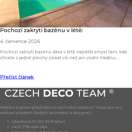
Pochozí zakrytí bazénu v létě:
4. července 2026
Pochozí zakrytí bazénu dává v létě největší smysl tam, kde
chcete z jedné plochy získat víc než jen vodní hladinu.…
Přečíst článek
Hledáte inspiraci před rekonstrukcí nebo stavbou? Inspirujte se z
realizací předních českých architektů a designerů.
Libečkova 10, 155 00 Praha 5
+420 778 488 084