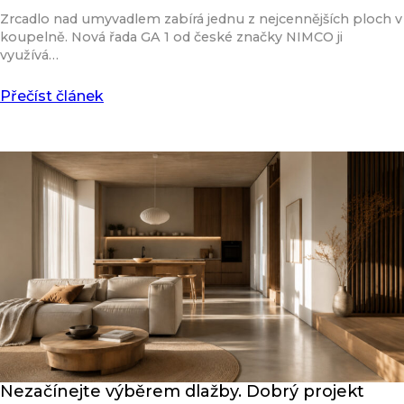
Zrcadlo nad umyvadlem zabírá jednu z nejcennějších ploch v
koupelně. Nová řada GA 1 od české značky NIMCO ji
využívá…
Přečíst článek
Nezačínejte výběrem dlažby. Dobrý projekt