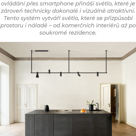
ovládání přes smartphone přináší světlo, které je
zároveň technicky dokonalé i vizuálně atraktivní.
Tento systém vytváří světlo, které se přizpůsobí
prostoru i náladě – od komerčních interiérů až po
soukromé rezidence.
Inspirace z Řecka a filozofie designu
Název SOUVLAKI odkazuje na tradiční řecký
pokrm – špíz z grilovaného masa, ryb nebo