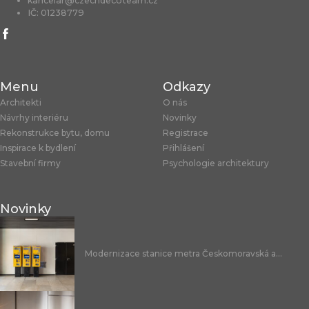
kancelar@czechdecoteam.cz
IČ: 01238779
Menu
Odkazy
Architekti
O nás
Návrhy interiéru
Novinky
Rekonstrukce bytu, domu
Registrace
Inspirace k bydlení
Přihlášení
Stavební firmy
Psychologie architektury
Novinky
Modernizace stanice metra Českomoravská a...