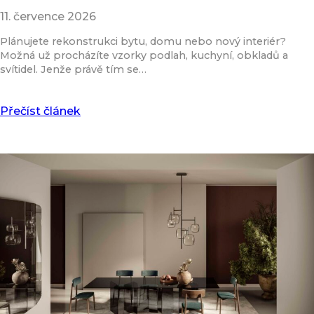
11. července 2026
Plánujete rekonstrukci bytu, domu nebo nový interiér?
Možná už procházíte vzorky podlah, kuchyní, obkladů a
svítidel. Jenže právě tím se…
Přečíst článek