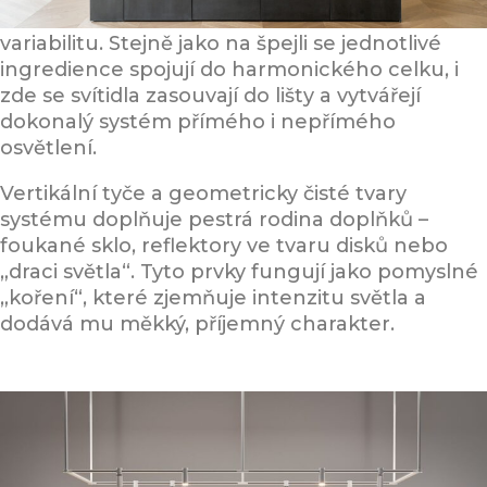
zeleniny, oblíbený pro svou jednoduchost i
variabilitu. Stejně jako na špejli se jednotlivé
ingredience spojují do harmonického celku, i
zde se svítidla zasouvají do lišty a vytvářejí
dokonalý systém přímého i nepřímého
osvětlení.
Vertikální tyče a geometricky čisté tvary
systému doplňuje pestrá rodina doplňků –
foukané sklo, reflektory ve tvaru disků nebo
„draci světla“. Tyto prvky fungují jako pomyslné
„koření“, které zjemňuje intenzitu světla a
dodává mu měkký, příjemný charakter.