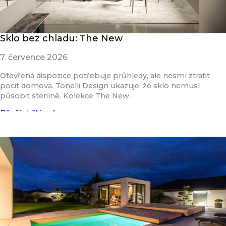
Sklo bez chladu: The New
7. července 2026
Otevřená dispozice potřebuje průhledy, ale nesmí ztratit
pocit domova. Tonelli Design ukazuje, že sklo nemusí
působit sterilně. Kolekce The New…
Přečíst článek