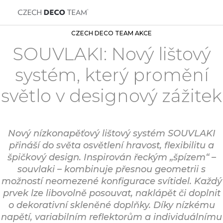
CZECH DECO TEAM AKCE
SOUVLAKI: Nový lištový
systém, který promění
světlo v designový zážitek
Nový nízkonapěťový lištový systém SOUVLAKI
přináší do světa osvětlení hravost, flexibilitu a
špičkový design. Inspirován řeckým „špízem“ –
souvlaki – kombinuje přesnou geometrii s
možností neomezené konfigurace svítidel. Každý
prvek lze libovolně posouvat, naklápět či doplnit
o dekorativní skleněné doplňky. Díky nízkému
napětí, variabilním reflektorům a individuálnímu