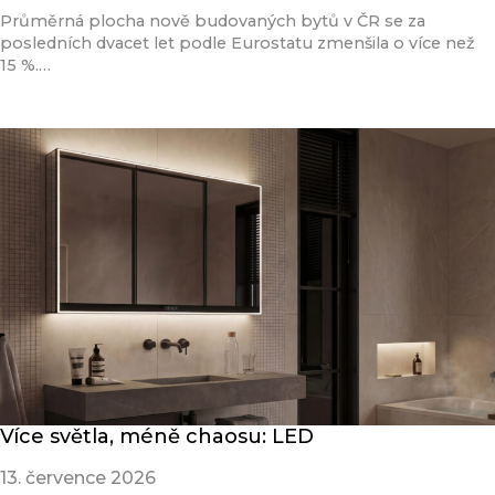
Průměrná plocha nově budovaných bytů v ČR se za
posledních dvacet let podle Eurostatu zmenšila o více než
15 %.…
Přečíst článek
Více světla, méně chaosu: LED
13. července 2026