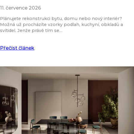
11. července 2026
Plánujete rekonstrukci bytu, domu nebo nový interiér?
Možná už procházíte vzorky podlah, kuchyní, obkladů a
svítidel. Jenže právě tím se…
Přečíst článek