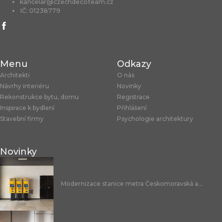
kancelar@czechdecoteam.cz
IČ: 01238779
Menu
Odkazy
Architekti
O nás
Návrhy interiéru
Novinky
Rekonstrukce bytu, domu
Registrace
Inspirace k bydlení
Přihlášení
Stavební firmy
Psychologie architektury
Novinky
Modernizace stanice metra Českomoravská a...