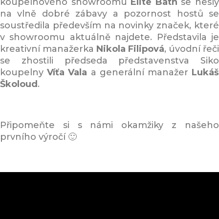
koupelnového showroomu
Elite Bath
se nesl
na vlně dobré zábavy a pozornost hostů se
soustředila především na novinky značek, které
v showroomu aktuálně najdete. Představila je
kreativní manažerka
Nikola Filipová
, úvodní řeči
se zhostili předseda představenstva Siko
koupelny
Víťa Vala
a generální manažer
Luká
Školoud
.
Připomeňte si s námi okamžiky z našeho
prvního výročí 🙂