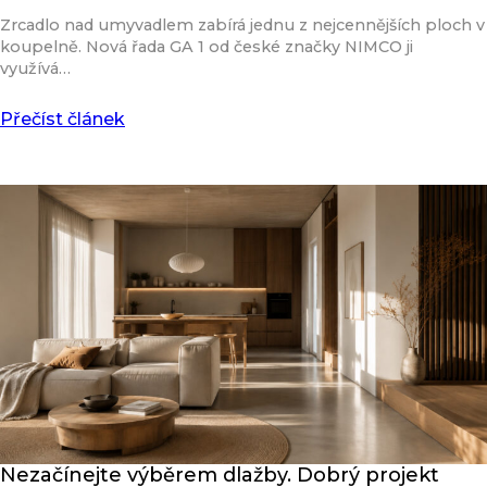
Zrcadlo nad umyvadlem zabírá jednu z nejcennějších ploch v
koupelně. Nová řada GA 1 od české značky NIMCO ji
využívá…
Přečíst článek
Nezačínejte výběrem dlažby. Dobrý projekt