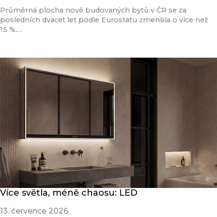
Průměrná plocha nově budovaných bytů v ČR se za
posledních dvacet let podle Eurostatu zmenšila o více než
15 %.…
Přečíst článek
Více světla, méně chaosu: LED
13. července 2026