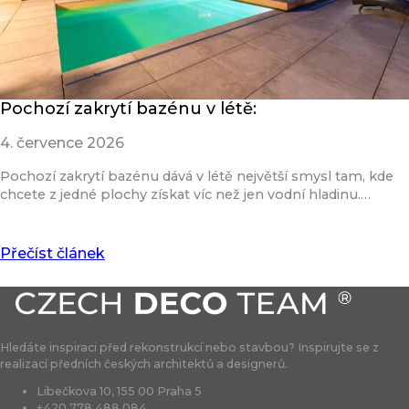
Pochozí zakrytí bazénu v létě:
4. července 2026
Pochozí zakrytí bazénu dává v létě největší smysl tam, kde
chcete z jedné plochy získat víc než jen vodní hladinu.…
Přečíst článek
Hledáte inspiraci před rekonstrukcí nebo stavbou? Inspirujte se z
realizací předních českých architektů a designerů.
Libečkova 10, 155 00 Praha 5
+420 778 488 084