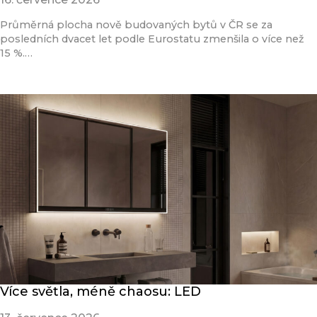
Průměrná plocha nově budovaných bytů v ČR se za
posledních dvacet let podle Eurostatu zmenšila o více než
15 %.…
Přečíst článek
Více světla, méně chaosu: LED