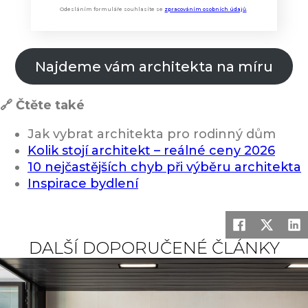
Odesláním formuláře souhlasíte se
zpracováním osobních údajů
.
Najdeme vám architekta na míru
🔗
Čtěte také
Jak vybrat architekta pro rodinný dům
Kolik stojí architekt – reálné ceny 2026
10 nejčastějších chyb při výběru architekta
Inspirace bydlení
DALŠÍ DOPORUČENÉ ČLÁNKY