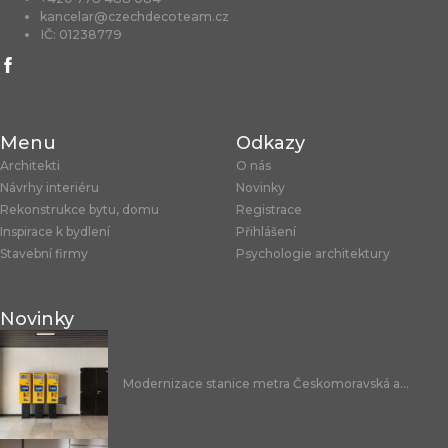
kancelar@czechdecoteam.cz
IČ: 01238779
Menu
Odkazy
Architekti
O nás
Návrhy interiéru
Novinky
Rekonstrukce bytu, domu
Registrace
Inspirace k bydlení
Přihlášení
Stavební firmy
Psychologie architektury
Novinky
Modernizace stanice metra Českomoravská a...