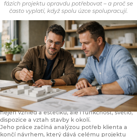
fázích projektu opravdu potřebovat – a proč se
často vyplatí, když spolu úzce spolupracují.
Kdo je architekt a co má na starosti
Architekt
je autorizovaný odborník, který řeší
nejen vzhled a estetiku, ale i funkčnost, světlo,
dispozice a vztah stavby k okolí.
Jeho práce začíná analýzou potřeb klienta a
končí návrhem, který dává celému projektu