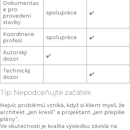
Dokumentac
e pro
spolupráce
✔️
provedení
stavby
Koordinace
spolupráce
✔️
profesí
Autorský
✔️
dozor
Technický
✔️
dozor
Tip: Nepodceňujte začátek
Nejvíc problémů vzniká, když si klient myslí, že
architekt „jen kreslí“ a projektant „jen přepíše
plány“.
Ve skutečnosti je kvalita výsledku závislá na