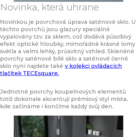
Novinka, která uhrane
Novinkou je povrchová úprava saténové sklo. U
těchto povrchů jsou glazury speciálně
vypalovány tzv. za sklem, což dodává působivý
efekt optické hloubky, mimořádně krásné lomy
světla a velmi lehký, průsvitný vzhled. Skleněné
povrchy saténové bílé sklo a saténové černé
sklo nyní najdete také
v kolekci ovládacích
tlačítek TECEsquare.
Jednotné povrchy koupelnových elementů
totiž dokonale akcentují prémiový styl místa,
kde začínáme i končíme každý svůj den.