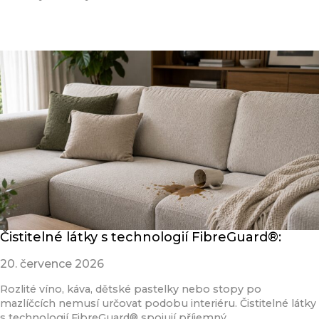
Přečíst článek
Čistitelné látky s technologií FibreGuard®:
20. července 2026
Rozlité víno, káva, dětské pastelky nebo stopy po
mazlíčcích nemusí určovat podobu interiéru. Čistitelné látky
s technologií FibreGuard® spojují příjemný…