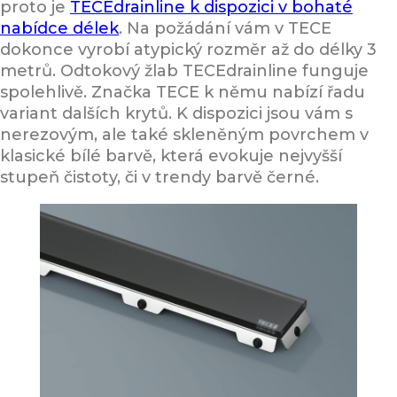
proto je
TECEdrainline k dispozici v bohaté
nabídce délek
. Na požádání vám v TECE
dokonce vyrobí atypický rozměr až do délky 3
metrů. Odtokový žlab TECEdrainline funguje
spolehlivě. Značka TECE k němu nabízí řadu
variant dalších krytů. K dispozici jsou vám s
nerezovým, ale také skleněným povrchem v
klasické bílé barvě, která evokuje nejvyšší
stupeň čistoty, či v trendy barvě černé.