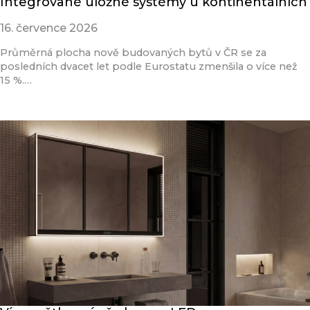
Integrované úložné systémy u kontinentálních
16. července 2026
Průměrná plocha nově budovaných bytů v ČR se za
posledních dvacet let podle Eurostatu zmenšila o více než
15 %.…
Přečíst článek