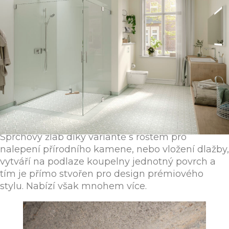
Atraktivní půvab
TECEdrainline
Sprchový žlab díky variantě s roštem pro
nalepení přírodního kamene, nebo vložení dlažby,
vytváří na podlaze koupelny jednotný povrch a
tím je přímo stvořen pro design prémiového
stylu. Nabízí však mnohem více.