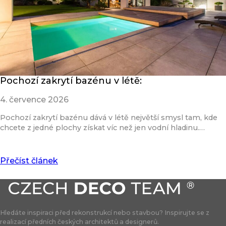
Pochozí zakrytí bazénu v létě:
4. července 2026
Pochozí zakrytí bazénu dává v létě největší smysl tam, kde
chcete z jedné plochy získat víc než jen vodní hladinu.…
Přečíst článek
Hledáte inspiraci před rekonstrukcí nebo stavbou? Inspirujte se z
realizací předních českých architektů a designerů.