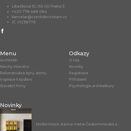
Libečkova 10, 155 00 Praha 5
+420 778 488 084
kancelar@czechdecoteam.cz
IČ: 01238779
Menu
Odkazy
Architekti
O nás
Návrhy interiéru
Novinky
Rekonstrukce bytu, domu
Registrace
Inspirace k bydlení
Přihlášení
Stavební firmy
Psychologie architektury
Novinky
Modernizace stanice metra Českomoravská a...