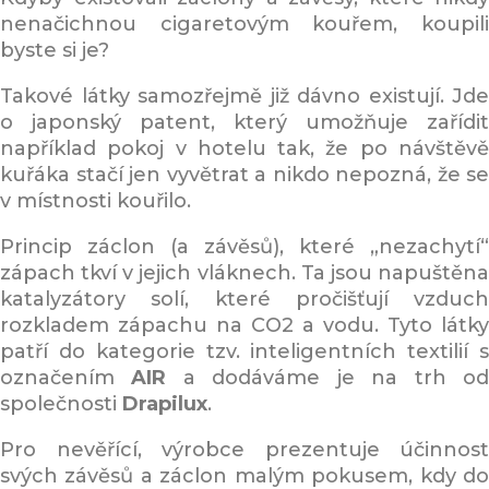
nenačichnou cigaretovým kouřem, koupili
byste si je?
Takové látky samozřejmě již dávno existují. Jde
o japonský patent, který umožňuje zařídit
například pokoj v hotelu tak, že po návštěvě
kuřáka stačí jen vyvětrat a nikdo nepozná, že se
v místnosti kouřilo.
Princip záclon (a závěsů), které „nezachytí“
zápach tkví v jejich vláknech. Ta jsou napuštěna
katalyzátory solí, které pročišťují vzduch
rozkladem zápachu na CO2 a vodu. Tyto látky
patří do kategorie tzv. inteligentních textilií s
označením
AIR
a dodáváme je na trh o
společnosti
Drapilux
.
Pro nevěřící, výrobce prezentuje účinnost
svých závěsů a záclon malým pokusem, kdy do