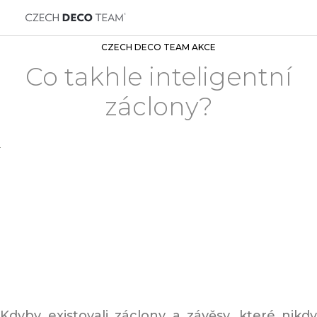
CZECH DECO TEAM AKCE
Co takhle inteligentní
záclony?
Kdyby existovali záclony a závěsy, které nikdy