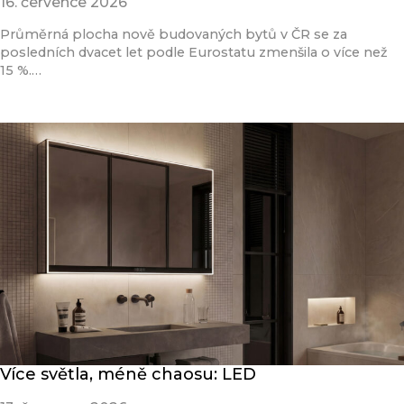
16. července 2026
Průměrná plocha nově budovaných bytů v ČR se za
posledních dvacet let podle Eurostatu zmenšila o více než
15 %.…
Přečíst článek
Více světla, méně chaosu: LED