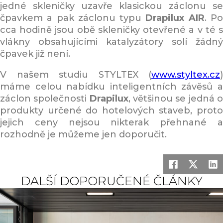
jedné skleničky uzavře klasickou záclonu se
čpavkem a pak záclonu typu
Drapilux AIR
. P
cca hodině jsou obě skleničky otevřené a v té s
vlákny obsahujícími katalyzátory solí žádný
čpavek již není.
V našem studiu STYLTEX (
www.styltex.cz
)
máme celou nabídku inteligentních závěsů a
záclon společnosti
Drapilux
, většinou se jedná 
produkty určené do hotelových staveb, proto
jejich ceny nejsou nikterak přehnané a
rozhodně je můžeme jen doporučit.
DALŠÍ DOPORUČENÉ ČLÁNKY