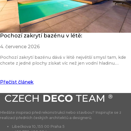
Pochozí zakrytí bazénu v létě:
4. července 2026
Pochozí zakrytí bazénu dává v létě největší smysl tam, kde
chcete z jedné plochy získat víc než jen vodní hladinu.…
Přečíst článek
Hledáte inspiraci před rekonstrukcí nebo stavbou? Inspirujte se z
realizací předních českých architektů a designerů.
Libečkova 10, 155 00 Praha 5