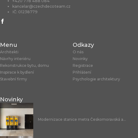
+420 778 488 084
kancelar@czechdecoteam.cz
IČ: 01238779
Menu
Odkazy
Architekti
O nás
Návrhy interiéru
Novinky
Rekonstrukce bytu, domu
Registrace
Inspirace k bydlení
Přihlášení
Stavební firmy
Psychologie architektury
Novinky
Modernizace stanice metra Českomoravská a...