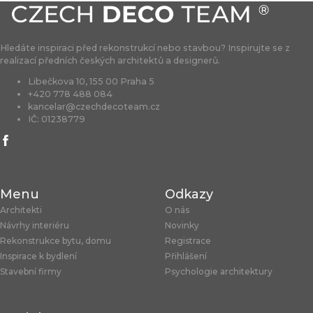
Hledáte inspiraci před rekonstrukcí nebo stavbou? Inspirujte se z
realizací předních českých architektů a designerů.
Libečkova 10, 155 00 Praha 5
+420 778 488 084
kancelar@czechdecoteam.cz
IČ: 01238779
Menu
Odkazy
Architekti
O nás
Návrhy interiéru
Novinky
Rekonstrukce bytu, domu
Registrace
Inspirace k bydlení
Přihlášení
Stavební firmy
Psychologie architektury