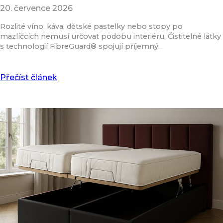
20. července 2026
Rozlité víno, káva, dětské pastelky nebo stopy po
mazlíčcích nemusí určovat podobu interiéru. Čistitelné látky
s technologií FibreGuard® spojují příjemný…
Přečíst článek