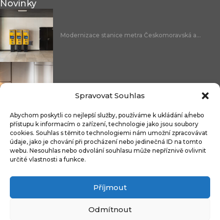
Novinky
Modernizace stanice metra Českomoravská a...
Nicoline: středomořská elegance, která se...
Spravovat Souhlas
Abychom poskytli co nejlepší služby, používáme k ukládání a/nebo
přístupu k informacím o zařízení, technologie jako jsou soubory
cookies. Souhlas s těmito technologiemi nám umožní zpracovávat
Čistitelné látky s technologií FibreGuard®:...
údaje, jako je chování při procházení nebo jedinečná ID na tomto
webu. Nesouhlas nebo odvolání souhlasu může nepříznivě ovlivnit
určité vlastnosti a funkce.
Příjmout
Integrované úložné systémy u kontinentálních...
Odmítnout