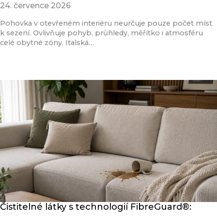
24. července 2026
Pohovka v otevřeném interiéru neurčuje pouze počet míst
k sezení. Ovlivňuje pohyb, průhledy, měřítko i atmosféru
celé obytné zóny. Italská…
Přečíst článek
Čistitelné látky s technologií FibreGuard®: