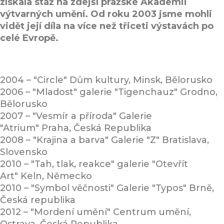
získala stáž na zdejší pražské Akademii
výtvarných umění. Od roku 2003 jsme mohli
vidět její díla na více než třiceti výstavách po
celé Evropě.
2004 – "Circle" Dům kultury, Minsk, Bělorusko
2006 – "Mladost" galerie "Tigenchauz" Grodno,
Bělorusko
2007 – "Vesmír a příroda" Galerie
"Atrium" Praha, Česká Republika
2008 – "Krajina a barva" Galerie "Z" Bratislava,
Slovensko
2010 – "Tah, tlak, reakce" galerie "Otevřít
Art" Keln, Německo
2010 – "Symbol věčnosti" Galerie "Typos" Brně,
Česká republika
2012 – "Mordení umění" Centrum umění,