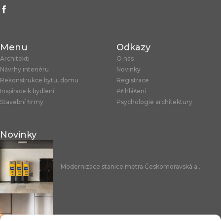
Menu
Odkazy
Architekti
O nás
Návrhy interiéru
Novinky
Rekonstrukce bytu, domu
Registrace
Inspirace k bydlení
Přihlášení
Stavební firmy
Psychologie architektury
Novinky
Modernizace stanice metra Českomoravská a...
Nicoline: středomořská elegance, která se...