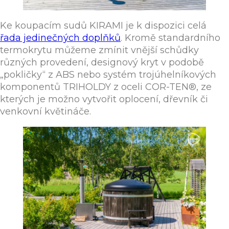
Ke koupacím sudů KIRAMI je k dispozici celá
řada jedinečných doplňků
. Kromě standardního
termokrytu můžeme zmínit vnější schůdky
různých provedení, designový kryt v podobě
„pokličky“ z ABS nebo systém trojúhelníkových
komponentů TRIHOLDY z oceli COR-TEN®, ze
kterých je možno vytvořit oplocení, dřevník či
venkovní květináče.