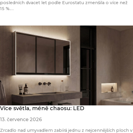
posledních dvacet let podle Eurostatu zmenšila o více než
15 %.…
Přečíst článek
Více světla, méně chaosu: LED
13. července 2026
Zrcadlo nad umyvadlem zabírá jednu z nejcennějších ploch v