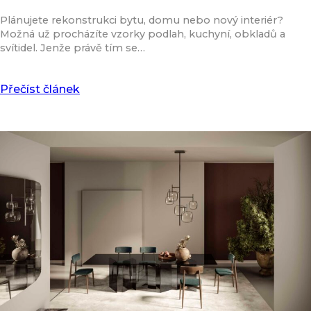
Plánujete rekonstrukci bytu, domu nebo nový interiér?
Možná už procházíte vzorky podlah, kuchyní, obkladů a
svítidel. Jenže právě tím se…
Přečíst článek