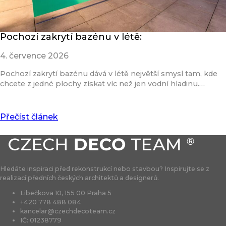
Pochozí zakrytí bazénu v létě:
4. července 2026
Pochozí zakrytí bazénu dává v létě největší smysl tam, kde
chcete z jedné plochy získat víc než jen vodní hladinu.…
Přečíst článek
Hledáte inspiraci před rekonstrukcí nebo stavbou? Inspirujte se z
realizací předních českých architektů a designerů.
Libečkova 10, 155 00 Praha 5
+420 778 488 084
kancelar@czechdecoteam.cz
IČ: 01238779