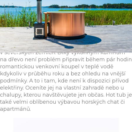
Celodřevěné koupací kádě jsou už desítky let
oblíbeným vybavením rekreačních objektů
v severských zemích. Díky výkonným kamnům
na dřevo není problém připravit během pár hodin
romantickou venkovní koupel v teplé vodě
kdykoliv v průběhu roku a bez ohledu na vnější
podmínky. A to i tam, kde není k dispozici přívod
elektřiny. Oceníte jej na vlastní zahradě nebo u
chalupy, kterou navštěvujete jen občas. Hot tub je
také velmi oblíbenou výbavou horských chat či
apartmánů.