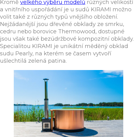
Kromě
velkého výběru modelů
různých velikostí
a vnitřního uspořádání je u sudů KIRAMI možno
volit také z různých typů vnějšího obložení.
Nejžádanější jsou dřevěné obklady ze smrku,
cedru nebo borovice Thermowood, dostupné
jsou však také bezúdržbové kompozitní obklady.
Specialitou KIRAMI je unikátní měděný obklad
sudu Pearly, na kterém se časem vytvoří
ušlechtilá zelená patina.