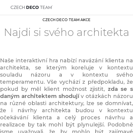
CZECH DECO TEAM AKCE
Najdi si svého architekta
Naše interaktivní hra nabízí navázání klienta na
architekta, se kterým koreluje v kontextu
souladu názoru a v kontextu svého
temperamentu. Vše vychází z předpokladu, že
pokud by měl klient možnost zjistit,
zda se s
daným architektem shodují
v otázkách názor
na různé oblasti architektury, lze se domnívat,
že i návrhy architekta budou v kontextu
očekávání klienta a celý proces návrhu a
realizace by tak mohl být plynulejší. Podobně
jsme uvažovali, že by mohlo být zajímavé