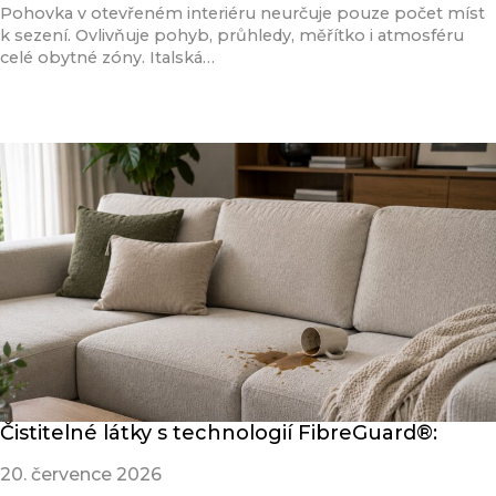
Pohovka v otevřeném interiéru neurčuje pouze počet míst
k sezení. Ovlivňuje pohyb, průhledy, měřítko i atmosféru
celé obytné zóny. Italská…
Přečíst článek
Čistitelné látky s technologií FibreGuard®:
20. července 2026