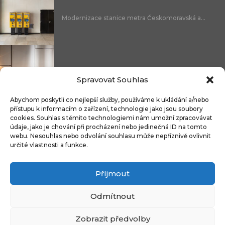
Modernizace stanice metra Českomoravská a...
Nicoline: středomořská elegance, která se...
Spravovat Souhlas
Abychom poskytli co nejlepší služby, používáme k ukládání a/nebo
přístupu k informacím o zařízení, technologie jako jsou soubory
cookies. Souhlas s těmito technologiemi nám umožní zpracovávat
Čistitelné látky s technologií FibreGuard®:...
údaje, jako je chování při procházení nebo jedinečná ID na tomto
webu. Nesouhlas nebo odvolání souhlasu může nepříznivě ovlivnit
určité vlastnosti a funkce.
Příjmout
Integrované úložné systémy u kontinentálních...
Odmítnout
Zobrazit předvolby
Copyright © 2009-2024 CZECH DECO TEAM. All rights reserved.