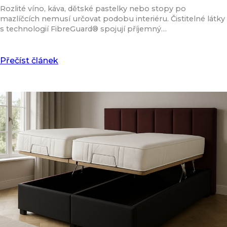
Rozlité víno, káva, dětské pastelky nebo stopy po
mazlíčcích nemusí určovat podobu interiéru. Čistitelné látky
s technologií FibreGuard® spojují příjemný…
Přečíst článek