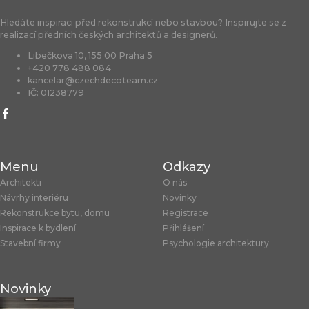
Hledáte inspiraci před rekonstrukcí nebo stavbou? Inspirujte se z
realizací předních českých architektů a designerů.
Libečkova 10, 155 00 Praha 5
+420 778 488 084
kancelar@czechdecoteam.cz
IČ: 01238779
Menu
Odkazy
Architekti
O nás
Návrhy interiéru
Novinky
Rekonstrukce bytu, domu
Registrace
Inspirace k bydlení
Přihlášení
Stavební firmy
Psychologie architektury
Novinky