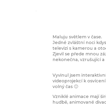
Maluju světlem v čase.
Jedné zvláštní noci kdys
televizi s kamerou a otoč
Zjevil se přede mnou zá
nekonečna, vzrušující a
Vyvinul jsem interaktiv
videoprojekcí k osvícení 
volný čas 🙂
Vzniklé animace mají širš
hudbě, animované divade