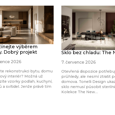
ínejte výběrem
y. Dobrý projekt
Sklo bez chladu: The
rvence 2026
7. července 2026
ete rekonstrukci bytu, domu
Otevřená dispozice potřebu
ový interiér? Možná už
průhledy, ale nesmí ztratit p
íte vzorky podlah, kuchyní,
domova. Tonelli Design ukaz
 a svítidel. Jenže právě tím
sklo nemusí působit steriln
Kolekce The New…