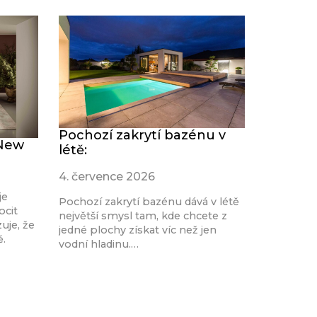
Pochozí zakrytí bazénu v
 New
létě:
4. července 2026
je
Pochozí zakrytí bazénu dává v létě
ocit
největší smysl tam, kde chcete z
uje, že
jedné plochy získat víc než jen
ě.
vodní hladinu.…