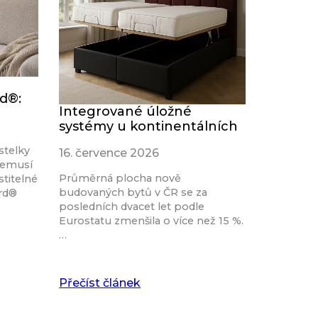
rd®:
Integrované úložné
systémy u kontinentálních
stelky
16. července 2026
nemusí
Průměrná plocha nově
stitelné
budovaných bytů v ČR se za
ard®
posledních dvacet let podle
Eurostatu zmenšila o více než 15 %.
…
Přečíst článek