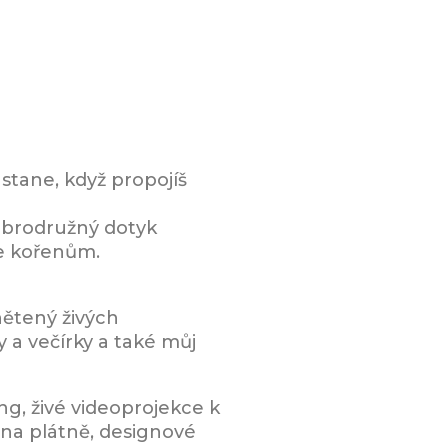
 stane, když propojíš
Dobrodružný dotyk
ke kořenům.
nětený živých
vy a večírky a také můj
ing, živé videoprojekce k
 na plátně, designové