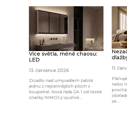
Nezač
Více světla, méně chaosu:
dlažb
LED
11. če
13. července 2026
Plánuj
Zrcadlo nad umyvadlem zabírá
nebo n
jednu z nejcennějších ploch v
procház
koupelně. Nová řada GA 1 od české
obkladů
značky NIMCO ji využívá…
se…