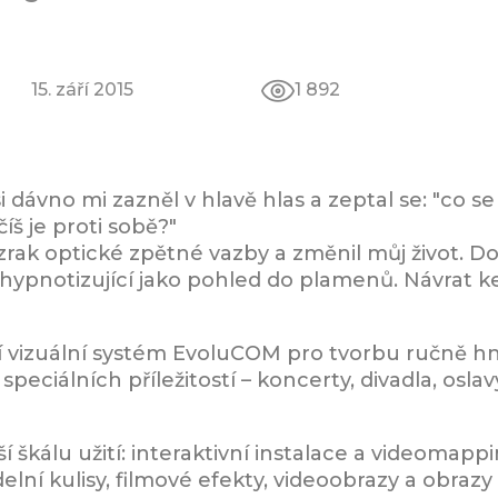
15. září 2015
1 892
i dávno mi zazněl v hlavě hlas a zeptal se: "co se
íš je proti sobě?"
zrak optické zpětné vazby a změnil můj život. 
 hypnotizující jako pohled do plamenů. Návrat 
ní vizuální systém EvoluCOM pro tvorbu ručně h
speciálních příležitostí – koncerty, divadla, osla
í škálu užití: interaktivní instalace a videomapp
lní kulisy, filmové efekty, videoobrazy a obrazy