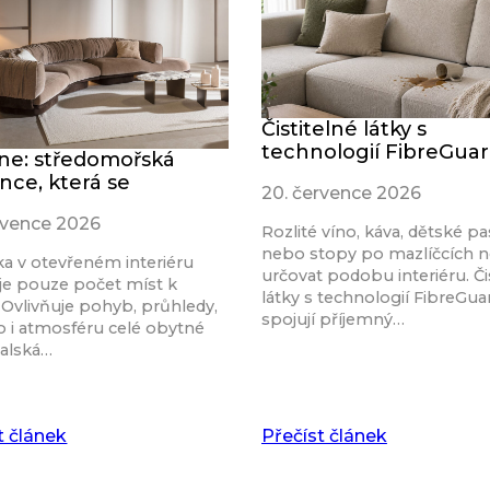
Čistitelné látky s
technologií FibreGua
ine: středomořská
nce, která se
20. července 2026
rvence 2026
Rozlité víno, káva, dětské pa
nebo stopy po mazlíčcích 
a v otevřeném interiéru
určovat podobu interiéru. Či
je pouze počet míst k
látky s technologií FibreGu
 Ovlivňuje pohyb, průhledy,
spojují příjemný…
o i atmosféru celé obytné
talská…
t článek
Přečíst článek