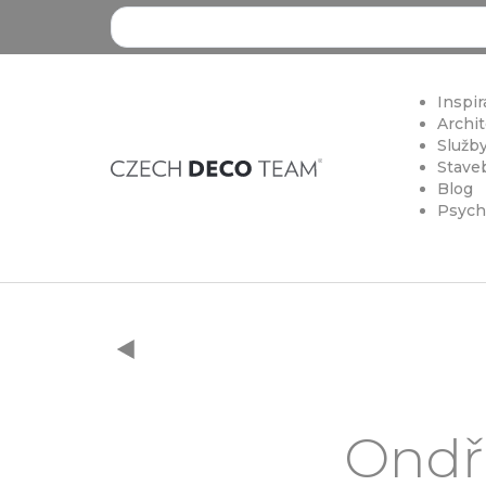
Search ...
Inspir
Archit
Služby
Staveb
Blog
Psych
Ondře