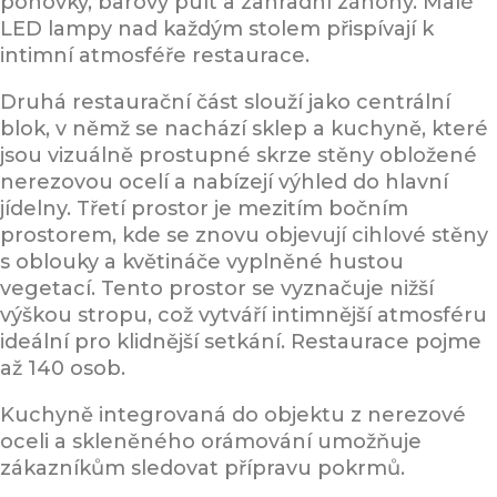
pohovky, barový pult a zahradní záhony. Malé
LED lampy nad každým stolem přispívají k
intimní atmosféře restaurace.
Druhá restaurační část slouží jako centrální
blok, v němž se nachází sklep a kuchyně, které
jsou vizuálně prostupné skrze stěny obložené
nerezovou ocelí a nabízejí výhled do hlavní
jídelny. Třetí prostor je mezitím bočním
prostorem, kde se znovu objevují cihlové stěny
s oblouky a květináče vyplněné hustou
vegetací. Tento prostor se vyznačuje nižší
výškou stropu, což vytváří intimnější atmosféru
ideální pro klidnější setkání. Restaurace pojme
až 140 osob.
Kuchyně integrovaná do objektu z nerezové
oceli a skleněného orámování umožňuje
zákazníkům sledovat přípravu pokrmů.