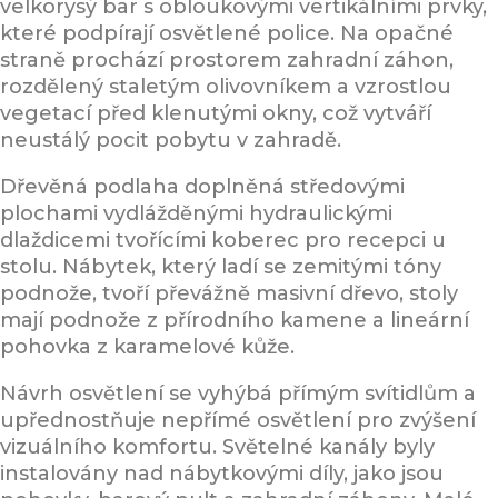
velkorysý bar s obloukovými vertikálními prvky,
které podpírají osvětlené police. Na opačné
straně prochází prostorem zahradní záhon,
rozdělený staletým olivovníkem a vzrostlou
vegetací před klenutými okny, což vytváří
neustálý pocit pobytu v zahradě.
Dřevěná podlaha doplněná středovými
plochami vydlážděnými hydraulickými
dlaždicemi tvořícími koberec pro recepci u
stolu. Nábytek, který ladí se zemitými tóny
podnože, tvoří převážně masivní dřevo, stoly
mají podnože z přírodního kamene a lineární
pohovka z karamelové kůže.
Návrh osvětlení se vyhýbá přímým svítidlům a
upřednostňuje nepřímé osvětlení pro zvýšení
vizuálního komfortu. Světelné kanály byly
instalovány nad nábytkovými díly, jako jsou