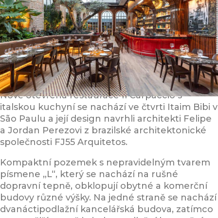
Nově otevřená restaurace Il Carpaccio s
italskou kuchyní se nachází ve čtvrti Itaim Bibi v
São Paulu a její design navrhli architekti Felipe
a Jordan Perezovi z brazilské architektonické
společnosti FJ55 Arquitetos.
Kompaktní pozemek s nepravidelným tvarem
písmene „L“, který se nachází na rušné
dopravní tepně, obklopují obytné a komerční
budovy různé výšky. Na jedné straně se nachází
dvanáctipodlažní kancelářská budova, zatímco