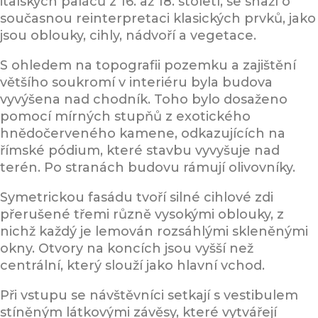
italských paláců z 16. až 18. století, se snaží o
současnou reinterpretaci klasických prvků, jako
jsou oblouky, cihly, nádvoří a vegetace.
S ohledem na topografii pozemku a zajištění
většího soukromí v interiéru byla budova
vyvýšena nad chodník. Toho bylo dosaženo
pomocí mírných stupňů z exotického
hnědočerveného kamene, odkazujících na
římské pódium, které stavbu vyvyšuje nad
terén. Po stranách budovu rámují olivovníky.
Symetrickou fasádu tvoří silné cihlové zdi
přerušené třemi různě vysokými oblouky, z
nichž každý je lemován rozsáhlými skleněnými
okny. Otvory na koncích jsou vyšší než
centrální, který slouží jako hlavní vchod.
Při vstupu se návštěvníci setkají s vestibulem
stíněným látkovými závěsy, které vytvářejí