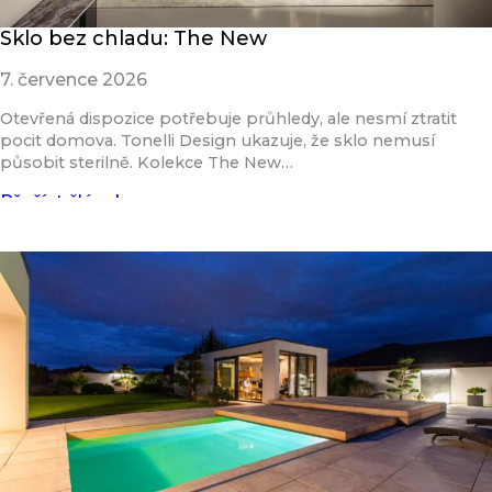
Sklo bez chladu: The New
7. července 2026
Otevřená dispozice potřebuje průhledy, ale nesmí ztratit
pocit domova. Tonelli Design ukazuje, že sklo nemusí
působit sterilně. Kolekce The New…
Přečíst článek