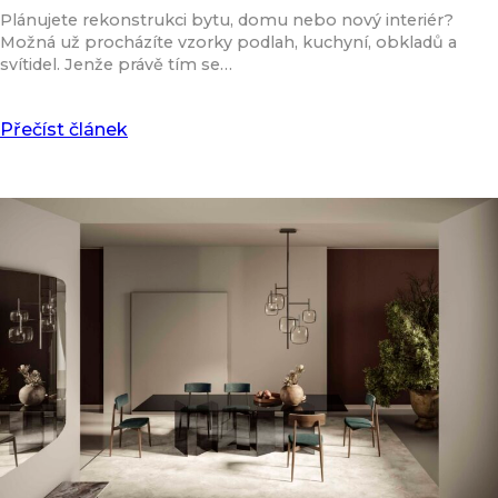
Plánujete rekonstrukci bytu, domu nebo nový interiér?
Možná už procházíte vzorky podlah, kuchyní, obkladů a
svítidel. Jenže právě tím se…
Přečíst článek