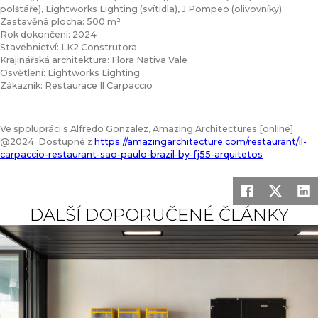
polštáře), Lightworks Lighting (svítidla), J Pompeo (olivovníky).
Zastavěná plocha: 500 m²
Rok dokončení: 2024
Stavebnictví: LK2 Construtora
Krajinářská architektura: Flora Nativa Vale
Osvětlení: Lightworks Lighting
Zákazník: Restaurace Il Carpaccio
Ve spolupráci s Alfredo Gonzalez, Amazing Architectures [online]
@2024. Dostupné z
https://amazingarchitecture.com/restaurant/il-
carpaccio-restaurant-sao-paulo-brazil-by-fj55-arquitetos
DALŠÍ DOPORUČENÉ ČLÁNKY