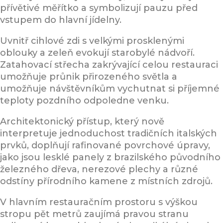
přívětivé měřítko a symbolizují pauzu před
vstupem do hlavní jídelny.
Uvnitř cihlové zdi s velkými prosklenými
oblouky a zeleň evokují starobylé nádvoří.
Zatahovací střecha zakrývající celou restauraci
umožňuje průnik přirozeného světla a
umožňuje návštěvníkům vychutnat si příjemné
teploty pozdního odpoledne venku.
Architektonický přístup, který nově
interpretuje jednoduchost tradičních italských
prvků, doplňují rafinované povrchové úpravy,
jako jsou lesklé panely z brazilského původního
železného dřeva, nerezové plechy a různé
odstíny přírodního kamene z místních zdrojů.
V hlavním restauračním prostoru s výškou
stropu pět metrů zaujímá pravou stranu