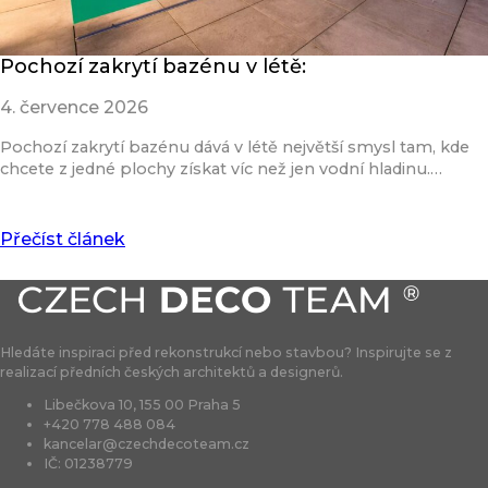
Pochozí zakrytí bazénu v létě:
4. července 2026
Pochozí zakrytí bazénu dává v létě největší smysl tam, kde
chcete z jedné plochy získat víc než jen vodní hladinu.…
Přečíst článek
Hledáte inspiraci před rekonstrukcí nebo stavbou? Inspirujte se z
realizací předních českých architektů a designerů.
Libečkova 10, 155 00 Praha 5
+420 778 488 084
kancelar@czechdecoteam.cz
IČ: 01238779