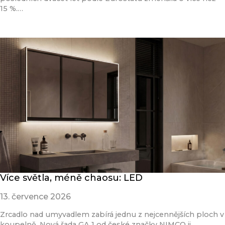
15 %.…
Přečíst článek
Více světla, méně chaosu: LED
13. července 2026
Zrcadlo nad umyvadlem zabírá jednu z nejcennějších ploch v
koupelně. Nová řada GA 1 od české značky NIMCO ji