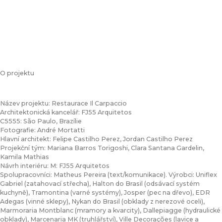
O projektu
Název projektu: Restaurace Il Carpaccio
Architektonická kancelář: FJ55 Arquitetos
C5555: São Paulo, Brazílie
Fotografie: André Mortatti
Hlavní architekt: Felipe Castilho Perez, Jordan Castilho Perez
Projekční tým: Mariana Barros Torigoshi, Clara Santana Gardelin,
Kamila Mathias
Návrh interiéru: M: FJ55 Arquitetos
Spolupracovníci: Matheus Pereira (text/komunikace). Výrobci: Uniflex
Gabriel (zatahovací střecha), Halton do Brasil (odsávací systém
kuchyně), Tramontina (varné systémy), Josper (pec na dřevo), EDR
Adegas (vinné sklepy), Nykan do Brasil (obklady z nerezové oceli),
Marmoraria Montblanc (mramory a kvarcity), Dallepiagge (hydraulické
obklady), Marcenaria MK (truhlářství), Ville Decorações (lavice a