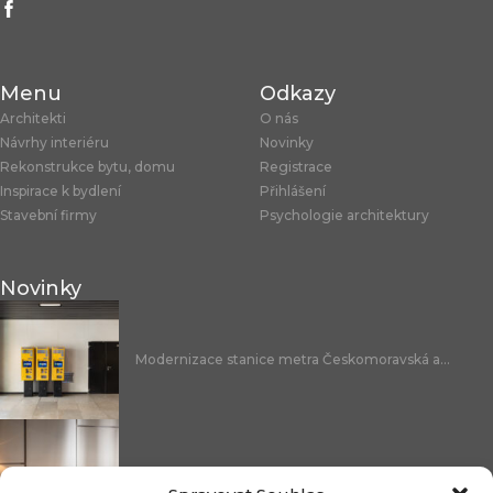
Menu
Odkazy
Architekti
O nás
Návrhy interiéru
Novinky
Rekonstrukce bytu, domu
Registrace
Inspirace k bydlení
Přihlášení
Stavební firmy
Psychologie architektury
Novinky
Modernizace stanice metra Českomoravská a...
Nicoline: středomořská elegance, která se...