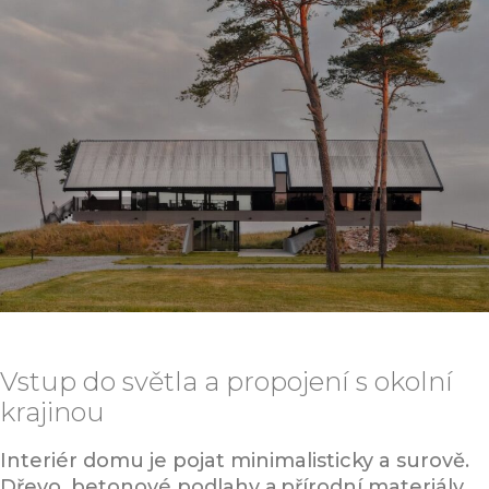
Vstup do světla a propojení s okolní
krajinou
Interiér domu je pojat minimalisticky a surově.
Dřevo, betonové podlahy a přírodní materiály