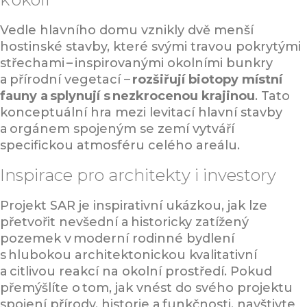
Vedle hlavního domu vznikly dvě menší
hostinské stavby, které svými travou pokrytými
střechami – inspirovanými okolními bunkry
a přírodní vegetací –
rozšiřují biotopy místní
fauny a splynují s nezkrocenou krajinou
. Tato
konceptuální hra mezi levitací hlavní stavby
a orgánem spojeným se zemí vytváří
specifickou atmosféru celého areálu.
Inspirace pro architekty i investory
Projekt SAR je inspirativní ukázkou, jak lze
přetvořit nevšední a historicky zatížený
pozemek v moderní rodinné bydlení
s hlubokou architektonickou kvalitativní
a citlivou reakcí na okolní prostředí. Pokud
přemýšlíte o tom, jak vnést do svého projektu
spojení přírody, historie a funkčnosti, navštivte