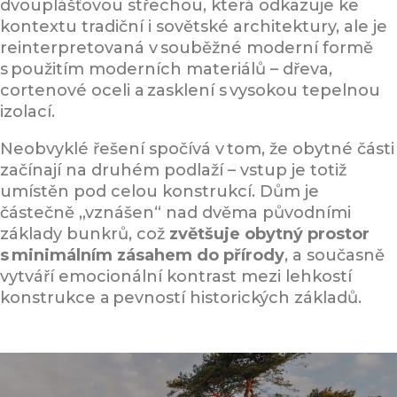
dvouplášťovou střechou, která odkazuje ke
kontextu tradiční i sovětské architektury, ale je
reinterpretovaná v souběžné moderní formě
s použitím moderních materiálů – dřeva,
cortenové oceli a zasklení s vysokou tepelnou
izolací.
Neobvyklé řešení spočívá v tom, že obytné části
začínají na druhém podlaží – vstup je totiž
umístěn pod celou konstrukcí. Dům je
částečně „vznášen“ nad dvěma původními
základy bunkrů, což
zvětšuje obytný prostor
s minimálním zásahem do přírody
, a současně
vytváří emocionální kontrast mezi lehkostí
konstrukce a pevností historických základů.