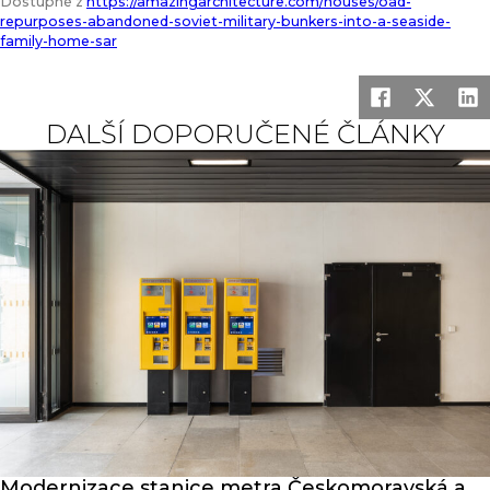
Dostupné z
https://amazingarchitecture.com/houses/oad-
repurposes-abandoned-soviet-military-bunkers-into-a-seaside-
family-home-sar
DALŠÍ DOPORUČENÉ ČLÁNKY
Modernizace stanice metra Českomoravská a