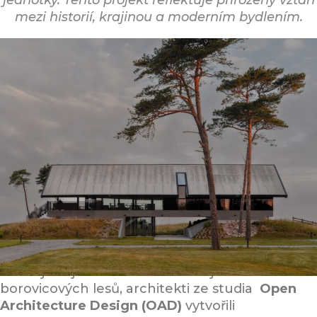
jednotky. Tento projekt reflektuje přirozený vztah
mezi historií, krajinou a moderním bydlením.
Rodinný dům SAR – přímořský
domov v krajině s historií
Na lotyšském pobřeží, kde silné severní větry
formují krajinu a rovnováhu zdejších
borovicových lesů, architekti ze studia
Open
Architecture Design (OAD)
vytvořili