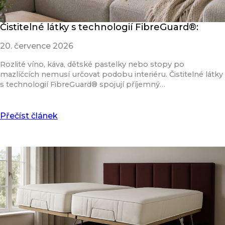
Čistitelné látky s technologií FibreGuard®:
20. července 2026
Rozlité víno, káva, dětské pastelky nebo stopy po
mazlíčcích nemusí určovat podobu interiéru. Čistitelné látky
s technologií FibreGuard® spojují příjemný…
Přečíst článek