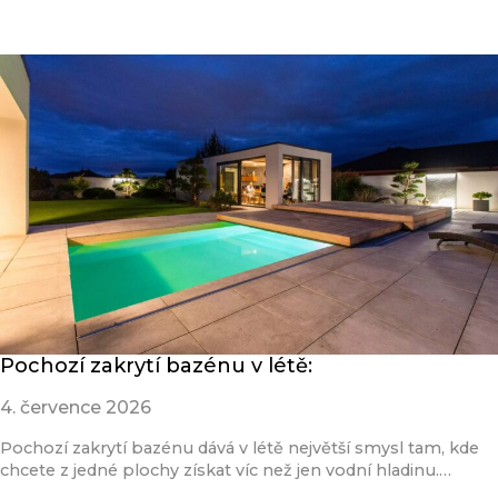
Přečíst článek
Pochozí zakrytí bazénu v létě:
4. července 2026
Pochozí zakrytí bazénu dává v létě největší smysl tam, kde
chcete z jedné plochy získat víc než jen vodní hladinu.…