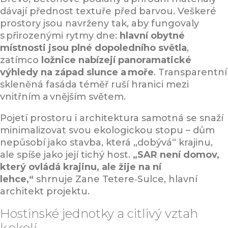
dávají přednost textuře před barvou. Veškeré
prostory jsou navrženy tak, aby fungovaly
s přirozenými rytmy dne:
hlavní obytné
místnosti jsou plné dopoledního světla
,
zatímco
ložnice nabízejí panoramatické
výhledy na západ slunce a moře
. Transparentní
skleněná fasáda téměř ruší hranici mezi
vnitřním a vnějším světem.
Pojetí prostoru i architektura samotná se snaží
minimalizovat svou ekologickou stopu – dům
nepůsobí jako stavba, která „dobývá“ krajinu,
ale spíše jako její tichý host.
„SAR není domov,
který ovládá krajinu, ale žije na ní
lehce,“
shrnuje Zane Tetere‑Sulce, hlavní
architekt projektu.
Hostinské jednotky a citlivý vztah
k okolí