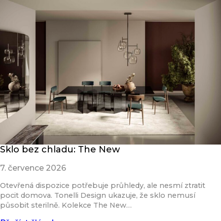
Sklo bez chladu: The New
7. července 2026
Otevřená dispozice potřebuje průhledy, ale nesmí ztratit
pocit domova. Tonelli Design ukazuje, že sklo nemusí
působit sterilně. Kolekce The New…