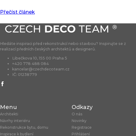
Přečíst článek
Hledáte inspiraci před rekonstrukcí nebo stavbou? Inspirujte se z
realizací předních českých architektů a designerů.
Libečkova 10, 155 00 Praha 5
+420 778 488 084
kancelar@czechdecoteam.cz
IČ: 01238779
Menu
Odkazy
Architekti
O nás
Návrhy interiéru
Novinky
Rekonstrukce bytu, domu
Registrace
Inspirace k bydlení
Přihlášení