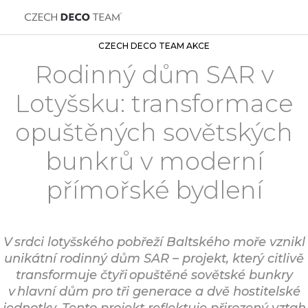
CZECH DECO TEAM AKCE
Rodinný dům SAR v
Lotyšsku: transformace
opuštěných sovětských
bunkrů v moderní
přímořské bydlení
V srdci lotyšského pobřeží Baltského moře vznikl
unikátní rodinný dům SAR – projekt, který citlivě
transformuje čtyři opuštěné sovětské bunkry
v hlavní dům pro tři generace a dvě hostitelské