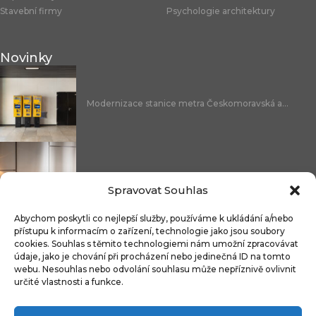
Stavební firmy
Psychologie architektury
Novinky
Modernizace stanice metra Českomoravská a...
Nicoline: středomořská elegance, která se...
Spravovat Souhlas
Abychom poskytli co nejlepší služby, používáme k ukládání a/nebo
přístupu k informacím o zařízení, technologie jako jsou soubory
cookies. Souhlas s těmito technologiemi nám umožní zpracovávat
Čistitelné látky s technologií FibreGuard®:...
údaje, jako je chování při procházení nebo jedinečná ID na tomto
webu. Nesouhlas nebo odvolání souhlasu může nepříznivě ovlivnit
určité vlastnosti a funkce.