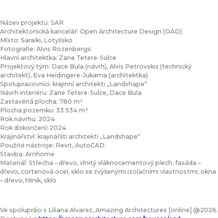
Název projektu: SAR
Architektonická kancelář: Open Architecture Design (OAD)
Místo: Saraiki, Lotyšsko
Fotografie: Alvis Rozenbergs
Hlavní architektka: Zane Tetere-Sulce
Projektový tým: Dace Bula (návrh), Alvis Petrovskis (technický
architekt), Eva Heidingere-Jukama (architektka)
Spolupracovníci: krajinní architekti „Landshape“
Návrh interiéru: Zane Tetere-Sulce, Dace Bula
Zastavěná plocha: 780 m²
Plocha pozemku: 33 534 m²
Rok návrhu: 2024
Rok dokončení: 2024
Krajinářství: krajinářští architekti „Landshape“
Použité nástroje: Revit, AutoCAD
Stavba: Arnhome
Materiál: Střecha – dřevo, vlnitý vláknocementový plech; fasáda –
dřevo, cortenová ocel, sklo se zvýšenými izolačními vlastnostmi; okna
– dřevo, hliník, sklo
Ve spolupráci s Liliana Alvarez, Amazing Architectures [online] @2026.