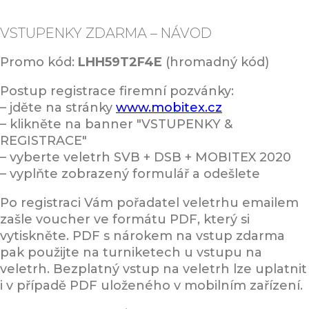
VSTUPENKY ZDARMA – NÁVOD
Promo kód:
LHH59T2F4E
(hromadný kód)
Postup registrace firemní pozvánky:
– jděte na stránky
www.mobitex.cz
– klikněte na banner "VSTUPENKY &
REGISTRACE"
– vyberte veletrh SVB + DSB + MOBITEX 2020
– vyplňte zobrazený formulář a odešlete
Po registraci Vám pořadatel veletrhu emailem
zašle voucher ve formátu PDF, který si
vytiskněte. PDF s nárokem na vstup zdarma
pak použijte na turniketech u vstupu na
veletrh. Bezplatný vstup na veletrh lze uplatnit
i v případě PDF uloženého v mobilním zařízení.