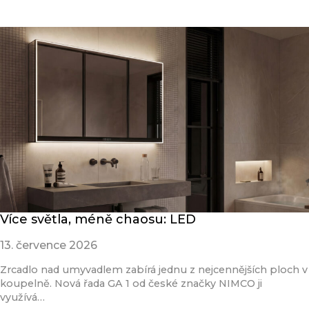
Přečíst článek
Více světla, méně chaosu: LED
13. července 2026
Zrcadlo nad umyvadlem zabírá jednu z nejcennějších ploch v
koupelně. Nová řada GA 1 od české značky NIMCO ji
využívá…