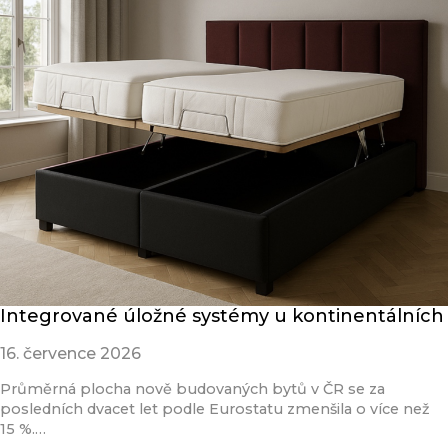
Integrované úložné systémy u kontinentálních
16. července 2026
Průměrná plocha nově budovaných bytů v ČR se za
posledních dvacet let podle Eurostatu zmenšila o více než
15 %.…