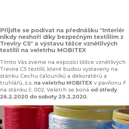
Přijďte se podívat na přednášku "Interiér
nikdy neshoří díky bezpečným textiliím z
Treviry CS" a výstavu těžce vznětlivých
textilií na veletrhu MOBITEX
Tímto Vás zveme na expozici těžce vznětlivých
Trevira CS textilií, které budou vystaveny na
stánku Cechu čalouníků a dekoratérů a
truhlářů, z.s.
na veletrhu MOBITEX
v pavilonu F
na stánku č. 002. Veletrh se koná
od středy
26.2.2020 do soboty 29.2.2020
.