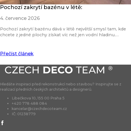
Pochozí zakrytí bazénu v létě:
4. července 2026
Pochozí zakrytí bazénu dává v létě největší smysl tam, kde
chcete z jedné plochy získat víc než jen vodní hladinu.…
Přečíst článek
Hledáte inspiraci před rekonstrukcí nebo stavbou? Inspirujte se z
realizací předních českých architektů a designerů.
Libečkova 10, 155 00 Praha 5
+420 778 488 084
kancelar@czechdecoteam.cz
IČ: 01238779