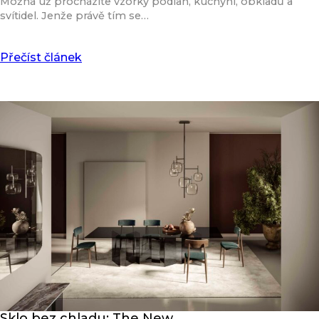
Možná už procházíte vzorky podlah, kuchyní, obkladů a
svítidel. Jenže právě tím se…
Přečíst článek
Sklo bez chladu: The New