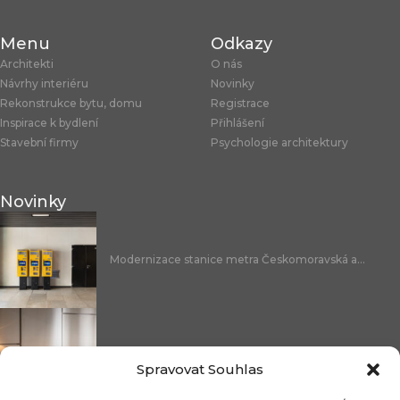
Menu
Odkazy
Architekti
O nás
Návrhy interiéru
Novinky
Rekonstrukce bytu, domu
Registrace
Inspirace k bydlení
Přihlášení
Stavební firmy
Psychologie architektury
Novinky
Modernizace stanice metra Českomoravská a...
Nicoline: středomořská elegance, která se...
Spravovat Souhlas