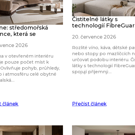
Čistitelné látky s
technologií FibreGua
ine: středomořská
nce, která se
20. července 2026
rvence 2026
Rozlité víno, káva, dětské pa
nebo stopy po mazlíčcích 
a v otevřeném interiéru
určovat podobu interiéru. Či
je pouze počet míst k
látky s technologií FibreGu
 Ovlivňuje pohyb, průhledy,
spojují příjemný…
o i atmosféru celé obytné
talská…
t článek
Přečíst článek