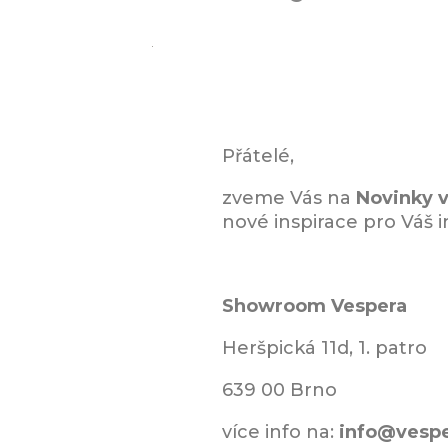
Přátelé,
zveme Vás na
Novinky v
nové inspirace pro Váš i
Showroom Vespera
Heršpická 11d, 1. patro
639 00 Brno
více info na:
info@vespe