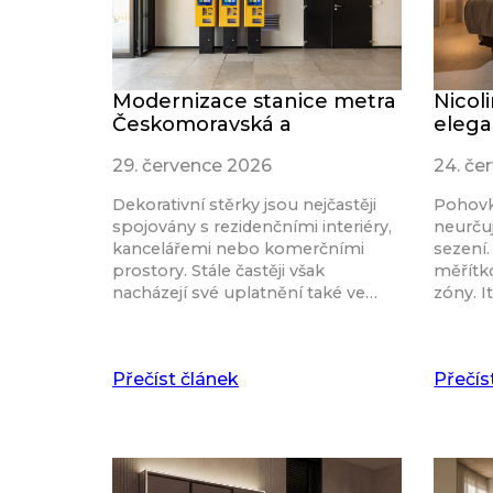
Modernizace stanice metra
Nicol
Českomoravská a
elega
29. července 2026
24. če
Dekorativní stěrky jsou nejčastěji
Pohovk
spojovány s rezidenčními interiéry,
neurču
kancelářemi nebo komerčními
sezení.
prostory. Stále častěji však
měřítk
nacházejí své uplatnění také ve…
zóny. I
Přečíst článek
Přečís