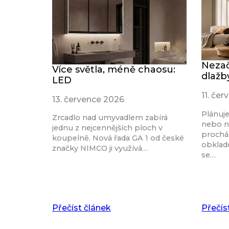
Nezač
Více světla, méně chaosu:
dlažb
LED
11. če
13. července 2026
Plánuj
Zrcadlo nad umyvadlem zabírá
nebo n
jednu z nejcennějších ploch v
procház
koupelně. Nová řada GA 1 od české
obkladů
značky NIMCO ji využívá…
se…
Přečíst článek
Přečís