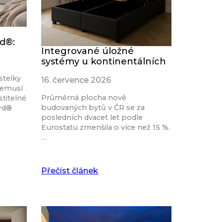
rd®:
Integrované úložné
systémy u kontinentálních
stelky
16. července 2026
nemusí
Průměrná plocha nově
stitelné
budovaných bytů v ČR se za
ard®
posledních dvacet let podle
Eurostatu zmenšila o více než 15 %.
…
Přečíst článek