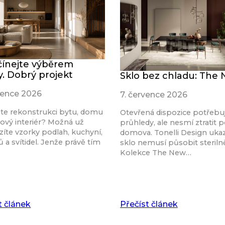
ínejte výběrem
y. Dobrý projekt
Sklo bez chladu: The
rvence 2026
7. července 2026
ete rekonstrukci bytu, domu
Otevřená dispozice potřebu
ový interiér? Možná už
průhledy, ale nesmí ztratit p
íte vzorky podlah, kuchyní,
domova. Tonelli Design ukaz
 a svítidel. Jenže právě tím
sklo nemusí působit steriln
Kolekce The New…
t článek
Přečíst článek