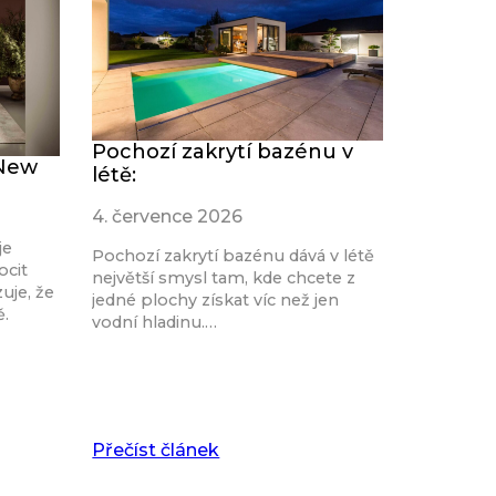
Pochozí zakrytí bazénu v
 New
létě:
4. července 2026
je
Pochozí zakrytí bazénu dává v létě
ocit
největší smysl tam, kde chcete z
uje, že
jedné plochy získat víc než jen
ě.
vodní hladinu.…
Přečíst článek