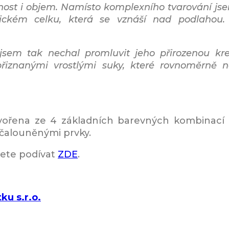
ost i objem. Namísto komplexního tvarování jsem
ickém celku, která se vznáší nad podlahou. 
sem tak nechal promluvit jeho přirozenou kre
přiznanými vrostlými suky, které rovnoměrně na
ořena ze 4 základních barevných kombinací p
 čalouněnými prvky.
žete podívat
ZDE
.
ku s.r.o.