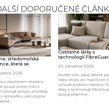
DALŠÍ DOPORUČENÉ ČLÁNK
Čistitelné látky s
technologií FibreGua
ine: středomořská
nce, která se
20. července 2026
rvence 2026
Rozlité víno, káva, dětské pa
nebo stopy po mazlíčcích 
a v otevřeném interiéru
určovat podobu interiéru. Či
je pouze počet míst k
látky s technologií FibreGu
 Ovlivňuje pohyb, průhledy,
spojují příjemný…
o i atmosféru celé obytné
talská…