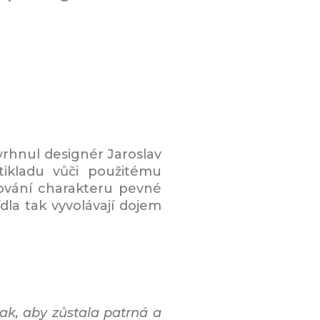
rhnul designér Jaroslav
otikladu vůči použitému
hování charakteru pevné
dla tak vyvolávají dojem
ak, aby zůstala patrná a