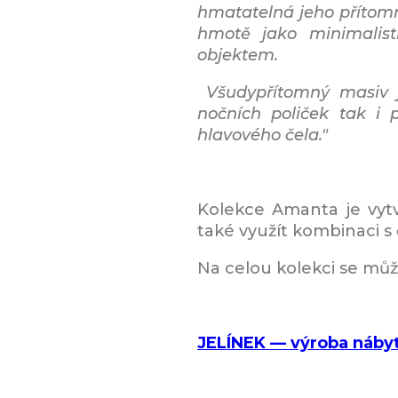
hmatatelná jeho přítomn
hmotě jako minimalist
objektem.
Všudypřítomný masiv j
nočních poliček tak i 
hlavového čela."
Kolekce Amanta je vytv
také využít kombinaci s
Na celou kolekci se mů
JELÍNEK — výroba nábyt