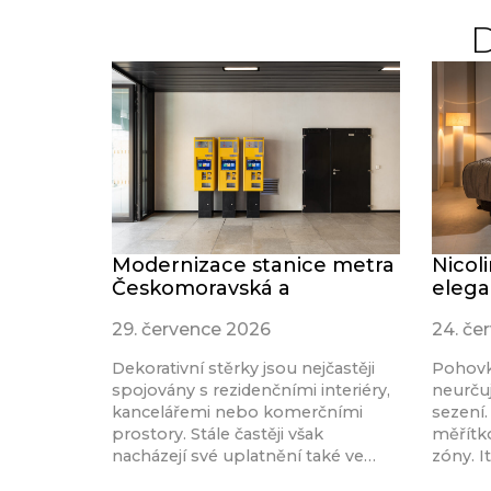
Modernizace stanice metra
Nicol
Českomoravská a
elega
29. července 2026
24. če
Dekorativní stěrky jsou nejčastěji
Pohovk
spojovány s rezidenčními interiéry,
neurču
kancelářemi nebo komerčními
sezení.
prostory. Stále častěji však
měřítk
nacházejí své uplatnění také ve…
zóny. I