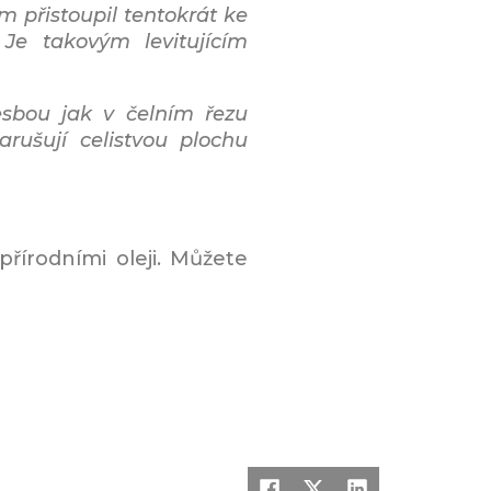
 přistoupil tentokrát ke
Je takovým levitujícím
sbou jak v čelním řezu
rušují celistvou plochu
řírodními oleji. Můžete