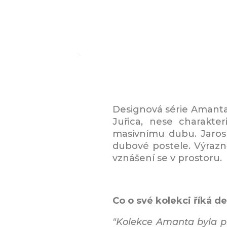
Designová série Amanta
Juřica, nese charakter
masivnímu dubu. Jarosl
dubové postele. Výrazně
vznášení se v prostoru.
​Co o své kolekci říká d
"Kolekce Amanta byla pr