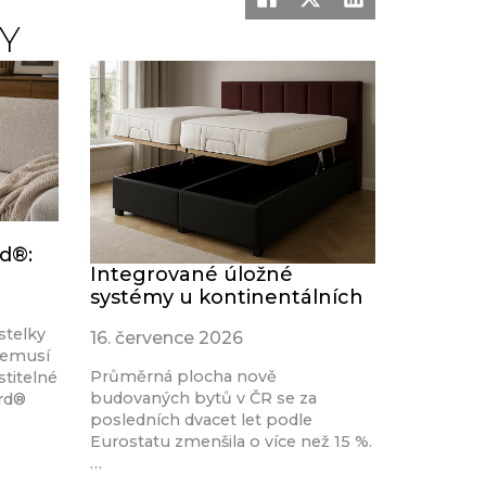
Y
rd®:
Integrované úložné
systémy u kontinentálních
stelky
16. července 2026
nemusí
Průměrná plocha nově
stitelné
budovaných bytů v ČR se za
ard®
posledních dvacet let podle
Eurostatu zmenšila o více než 15 %.
…