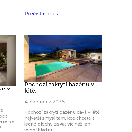
Přečíst článek
Pochozí zakrytí bazénu v
 New
létě:
4. července 2026
je
Pochozí zakrytí bazénu dává v létě
ocit
největší smysl tam, kde chcete z
uje, že
jedné plochy získat víc než jen
ě.
vodní hladinu.…