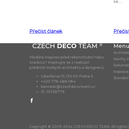
se…
Přečíst článek
Přečís
Men
Architek
Hledáte inspiraci před rekonstrukcí nebo
Návrhy i
stavbou? Inspirujte se z realizací
Rekonst
předních českých architektů a designerů.
Inspirace
Libečkova 10, 155 00 Praha 5
Stavební
+420 778 488 084
kancelar@czechdecoteam.cz
IČ: 01238779
Copyright © 2009-2024 CZECH DECO TEAM. All rights r