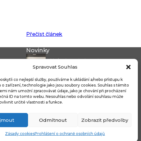
Přečíst článek
Novinky
Modernizace stanice metra
Spravovat Souhlas
Českomoravská a...
Nicoline: středomořská
kytli co nejlepší služby, používáme k ukládání a/nebo přístupu k
o zařízení, technologie jako jsou soubory cookies. Souhlas s těmito
elegance, která se...
emi nám umožní zpracovávat údaje, jako je chování při procházení
ečná ID na tomto webu. Nesouhlas nebo odvolání souhlasu může
Čistitelné látky s technologií
ovlivnit určité vlastnosti a funkce.
FibreGuard®:...
Integrované úložné systémy
íjmout
Odmítnout
Zobrazit předvolby
u kontinentálních...
Zásady cookies
Prohlášení o ochraně osobních údajů
na osoboní údajů
WordPress Vojtěch Bruk
Zásady Cookies