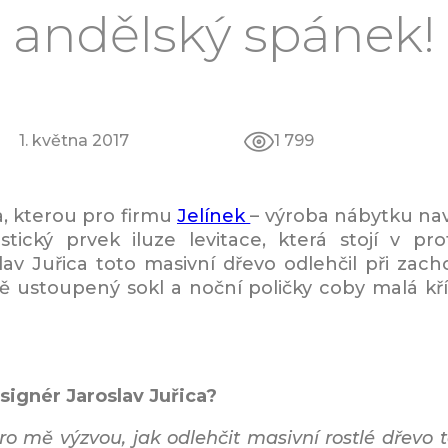
andělský spánek!
1. května 2017
1 799
, kterou pro firmu
Jelínek
– výroba nábytku nav
istický prvek iluze levitace, která stojí v pr
av Juřica toto masivní dřevo odlehčil při zac
 ustoupený sokl a noční poličky coby malá kří
esignér Jaroslav Juřica?
o mě výzvou, jak odlehčit masivní rostlé dřevo t