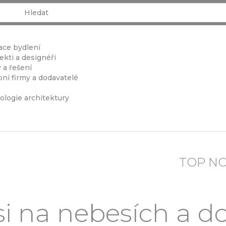
ace bydlení
ekti a designéři
 a řešení
ní firmy a dodavatelé
ologie architektury
TOP N
si na nebesích a do