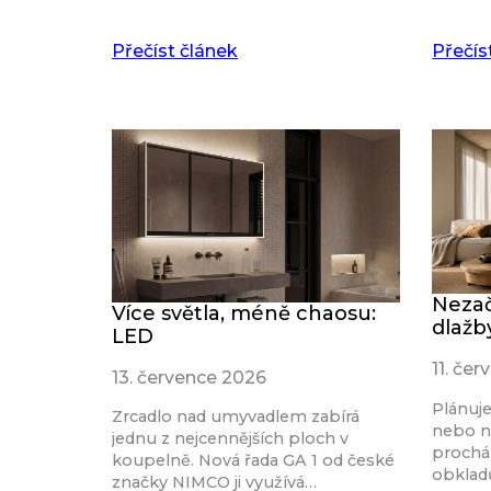
Přečíst článek
Přečís
Nezač
Více světla, méně chaosu:
dlažb
LED
11. če
13. července 2026
Plánuj
Zrcadlo nad umyvadlem zabírá
nebo n
jednu z nejcennějších ploch v
procház
koupelně. Nová řada GA 1 od české
obkladů
značky NIMCO ji využívá…