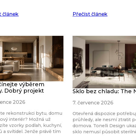
t článek
Přečíst článek
ínejte výběrem
y. Dobrý projekt
Sklo bez chladu: The
rvence 2026
7. července 2026
ete rekonstrukci bytu, domu
Otevřená dispozice potřebu
ový interiér? Možná už
průhledy, ale nesmí ztratit p
íte vzorky podlah, kuchyní,
domova. Tonelli Design ukaz
 a svítidel. Jenže právě tím
sklo nemusí působit steriln