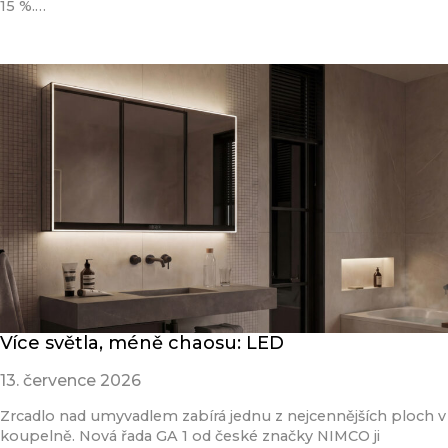
15 %.…
Přečíst článek
Více světla, méně chaosu: LED
13. července 2026
Zrcadlo nad umyvadlem zabírá jednu z nejcennějších ploch v
koupelně. Nová řada GA 1 od české značky NIMCO ji