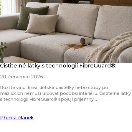
Čistitelné látky s technologií FibreGuard®:
20. července 2026
Rozlité víno, káva, dětské pastelky nebo stopy po
mazlíčcích nemusí určovat podobu interiéru. Čistitelné látky
s technologií FibreGuard® spojují příjemný…
Přečíst článek