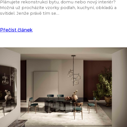
Plánujete rekonstrukci bytu, domu nebo nový interiér?
Možná už procházíte vzorky podlah, kuchyní, obkladů a
svítidel. Jenže právě tím se…
Přečíst článek