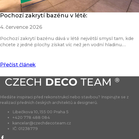
Pochozí zakrytí bazénu v létě:
4. července 2026
Pochozí zakrytí bazénu dává v létě největší smysl tam, kde
chcete z jedné plochy získat víc než jen vodní hladinu.…
Přečíst článek
Hledáte inspiraci před rekonstrukcí nebo stavbou? Inspirujte se z
realizací předních českých architektů a designerů.
Libečkova 10, 155 00 Praha 5
+420 778 488 084
kancelar@czechdecoteam.cz
IČ: 01238779