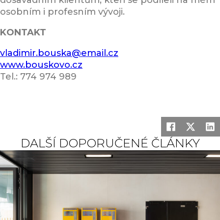
dosavadním klientům, kteří se podíleli na mém
osobním i profesním vývoji.
KONTAKT
vladimir.bouska@email.cz
www.bouskovo.cz
Tel.: 774 974 989
DALŠÍ DOPORUČENÉ ČLÁNKY