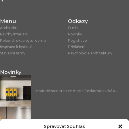
Menu
Odkazy
Architekti
O nás
Návrhy interiéru
Novinky
Rekonstrukce bytu, domu
Registrace
Inspirace k bydlení
Přihlášení
Stavební firmy
Psychologie architektury
Novinky
Modernizace stanice metra Českomoravská a...
Nicoline: středomořská elegance, která se...
Spravovat Souhlas