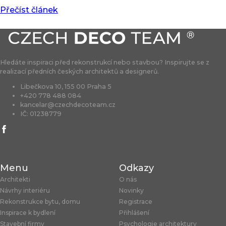
Přečíst článek
Hledáte inspiraci před rekonstrukcí nebo stavbou? Inspirujte se z
realizací předních českých architektů a designerů.
Libečkova 10, 155 00 Praha 5
+420 778 488 084
kancelar@czechdecoteam.cz
IČ: 01238779
Menu
Odkazy
Architekti
O nás
Návrhy interiéru
Novinky
Rekonstrukce bytu, domu
Registrace
Inspirace k bydlení
Přihlášení
Stavební firmy
Psychologie architektury