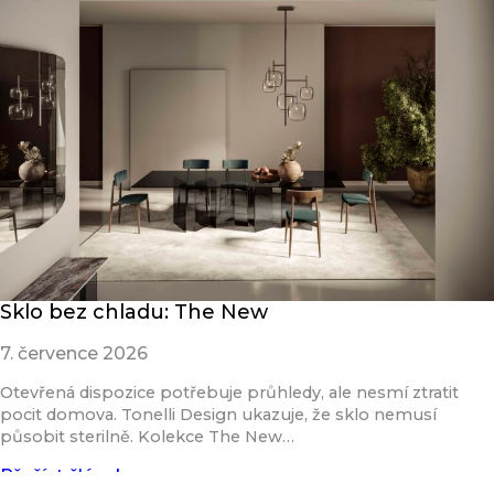
Sklo bez chladu: The New
7. července 2026
Otevřená dispozice potřebuje průhledy, ale nesmí ztratit
pocit domova. Tonelli Design ukazuje, že sklo nemusí
působit sterilně. Kolekce The New…
Přečíst článek