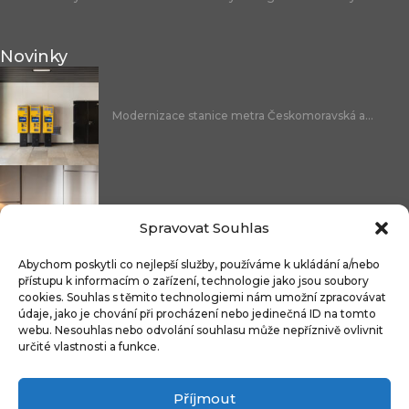
Novinky
Modernizace stanice metra Českomoravská a...
Nicoline: středomořská elegance, která se...
Spravovat Souhlas
Abychom poskytli co nejlepší služby, používáme k ukládání a/nebo
přístupu k informacím o zařízení, technologie jako jsou soubory
cookies. Souhlas s těmito technologiemi nám umožní zpracovávat
Čistitelné látky s technologií FibreGuard®:...
údaje, jako je chování při procházení nebo jedinečná ID na tomto
webu. Nesouhlas nebo odvolání souhlasu může nepříznivě ovlivnit
určité vlastnosti a funkce.
Příjmout