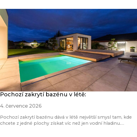
Pochozí zakrytí bazénu v létě:
4. července 2026
Pochozí zakrytí bazénu dává v létě největší smysl tam, kde
chcete z jedné plochy získat víc než jen vodní hladinu.…