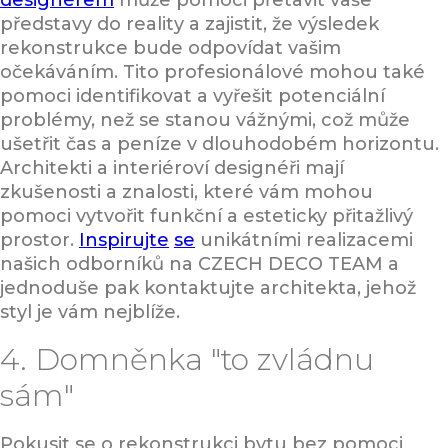
designérem
může pomoci přetavit vaše
představy do reality a zajistit, že výsledek
rekonstrukce bude odpovídat vašim
očekáváním. Tito profesionálové mohou také
pomoci identifikovat a vyřešit potenciální
problémy, než se stanou vážnými, což může
ušetřit čas a peníze v dlouhodobém horizontu.
Architekti a interiéroví designéři mají
zkušenosti a znalosti, které vám mohou
pomoci vytvořit funkční a esteticky přitažlivý
prostor.
Inspirujte
se
unikátními realizacemi
našich odborníků na CZECH DECO TEAM a
jednoduše pak kontaktujte architekta, jehož
styl je vám nejblíže.
4. Domněnka "to zvládnu
sám"
Pokusit se o rekonstrukci bytu bez pomoci