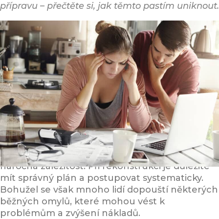
přípravu – přečtěte si, jak těmto pastím uniknout.
Rekonstrukce domu nebo rekonstrukce bytu
může být velmi náročná a časově i finančně
náročná záležitost. Při rekonstrukci je důležité
mít správný plán a postupovat systematicky.
Bohužel se však mnoho lidí dopouští některých
běžných omylů, které mohou vést k
problémům a zvýšení nákladů.