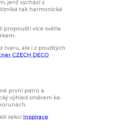
m, jenž vychází z
 Vzniká tak harmonická
 propouští více světla
orkem.
 tvaru, ale i z použitých
rtner CZECH DECO
mé první patro a
ický výhled směrem ke
 korunách.
aší sekci
Inspirace