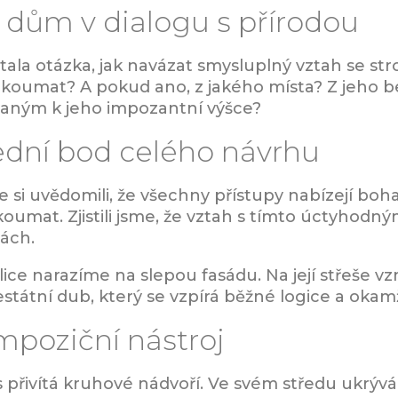
 dům v dialogu s přírodou
stala otázka, jak navázat smysluplný vztah se
 zkoumat? A pokud ano, z jakého místa? Z jeho be
ným k jeho impozantní výšce?
ední bod celého návrhu
 si uvědomili, že všechny přístupy nabízejí bohat
zkoumat. Zjistili jsme, že vztah s tímto úctyho
ách.
ice narazíme na slepou fasádu. Na její střeše vzn
estátní dub, který se vzpírá běžné logice a oka
mpoziční nástroj
 přivítá kruhové nádvoří. Ve svém středu ukrývá 