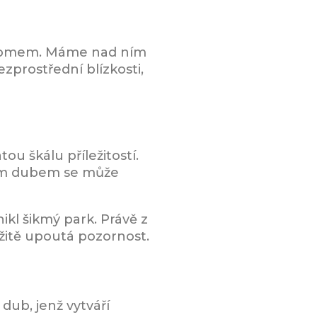
 stromem. Máme nad ním
zprostřední blízkosti,
ou škálu příležitostí.
dným dubem se může
ikl šikmý park. Právě z
mžitě upoutá pozornost.
dub, jenž vytváří