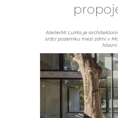
propoj
AtelierM: LuMa je architektoni
srdci pozemku mezi zdmi v Mar
hlavní