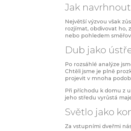
Jak navrhnout
Největší výzvou však zů
rozjímat, obdivovat ho,
nebo pohledem směřova
Dub jako ústř
Po rozsáhlé analýze jsme
Chtěli jsme je plně pro
projevit v mnoha podob
Při příchodu k domu z ul
jeho středu vyrůstá maj
Světlo jako ko
Za vstupními dveřmi nás