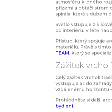
atmosféru klidného rozjí
přízemí a obtáčí strom 
spirála, která s dubem 
Světlo vstupuje z klíčo
do interiéru. V létě n
Přístup, který spojuje a
materiálů. Právě s tím
TEAM
, který se speciali
Zážitek vrchol
Celý zážitek vrcholí tr
vystupuje až do zahrad
vzdálenému horizontu – 
Prohlédněte si další ar
bydlení
.