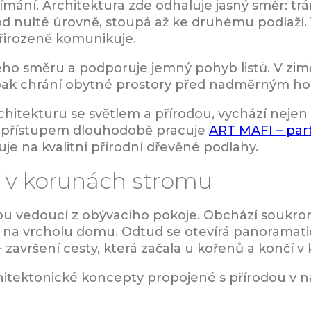
mání. Architektura zde odhaluje jasný směr: trá
od nulté úrovně, stoupá až ke druhému podlaží.
přirozeně komunikuje.
vého směru a podporuje jemný pohyb listů. V zimě
aopak chrání obytné prostory před nadměrným h
rchitekturu se světlem a přírodou, vychází nejen z
to přístupem dlouhodobě pracuje
ART MAFI – pa
zuje na kvalitní přírodní dřevěné podlahy.
í v korunách stromu
asou vedoucí z obývacího pokoje. Obchází soukro
y na vrcholu domu. Odtud se otevírá panoramat
završení cesty, která začala u kořenů a končí v
chitektonické koncepty propojené s přírodou v n