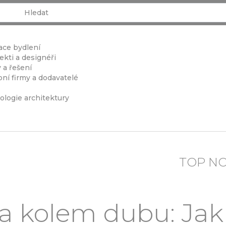
ace bydlení
ekti a designéři
 a řešení
ní firmy a dodavatelé
ologie architektury
TOP N
ra kolem dubu: Jak