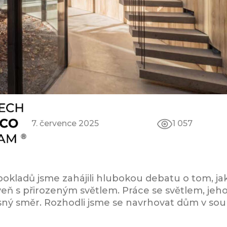
7. července 2025
1 057
okladů jsme zahájili hlubokou debatu o tom, ja
eň s přirozeným světlem. Práce se světlem, je
sný směr. Rozhodli jsme se navrhovat dům v so