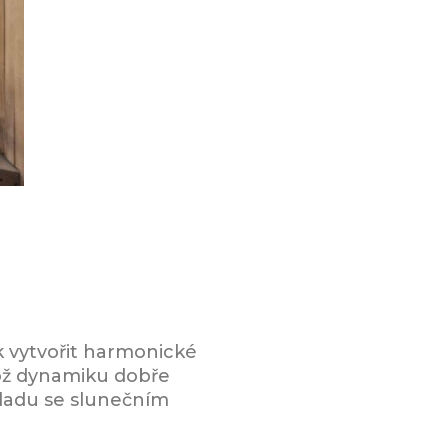
k vytvořit harmonické
hož dynamiku dobře
uladu se slunečním