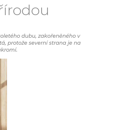
řírodou
 stoletého dubu, zakořeněného v
, protože severní strana je na
ukromí.