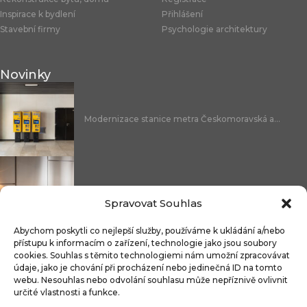
Inspirace k bydlení
Přihlášení
Stavební firmy
Psychologie architektury
Novinky
Modernizace stanice metra Českomoravská a...
Nicoline: středomořská elegance, která se...
Spravovat Souhlas
Abychom poskytli co nejlepší služby, používáme k ukládání a/nebo
přístupu k informacím o zařízení, technologie jako jsou soubory
cookies. Souhlas s těmito technologiemi nám umožní zpracovávat
Čistitelné látky s technologií FibreGuard®:...
údaje, jako je chování při procházení nebo jedinečná ID na tomto
webu. Nesouhlas nebo odvolání souhlasu může nepříznivě ovlivnit
určité vlastnosti a funkce.