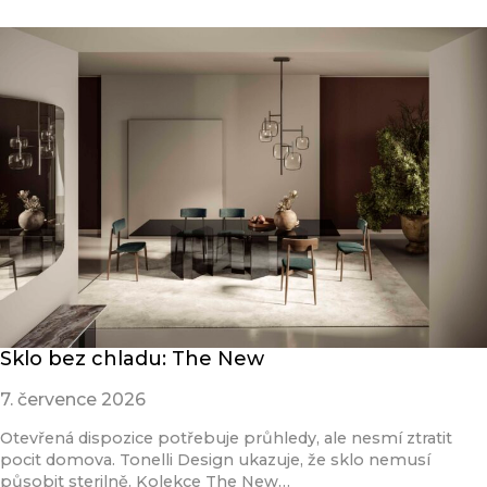
Sklo bez chladu: The New
7. července 2026
Otevřená dispozice potřebuje průhledy, ale nesmí ztratit
pocit domova. Tonelli Design ukazuje, že sklo nemusí
působit sterilně. Kolekce The New…