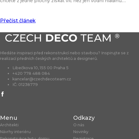
chcete z jedné plochy získat víc než jen vodní hladinu.…
Přečíst článek
Hledáte inspiraci před rekonstrukcí nebo stavbou? Inspirujte se z
realizací předních českých architektů a designerů.
Libečkova 10, 155 00 Praha 5
+420 778 488 084
kancelar@czechdecoteam.cz
IČ: 01238779
Menu
Odkazy
Architekti
O nás
Návrhy interiéru
Novinky
Rekonstrukce bytu, domu
Registrace