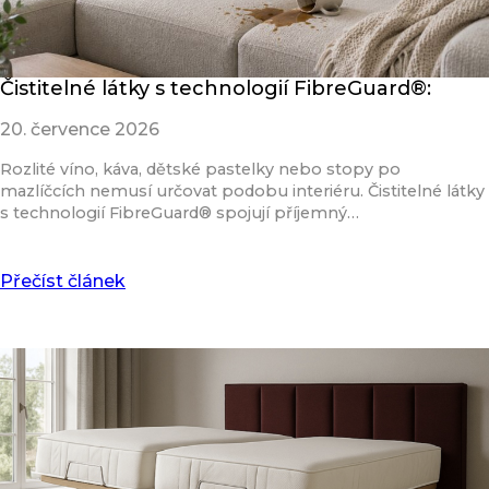
Čistitelné látky s technologií FibreGuard®:
20. července 2026
Rozlité víno, káva, dětské pastelky nebo stopy po
mazlíčcích nemusí určovat podobu interiéru. Čistitelné látky
s technologií FibreGuard® spojují příjemný…
Přečíst článek