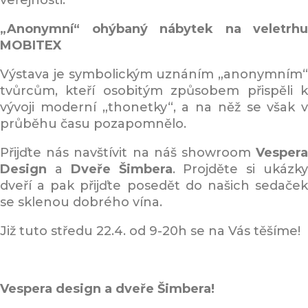
veřejnosti.
„Anonymní“ ohýbaný nábytek na veletrhu
MOBITEX
Výstava je symbolickým uznáním „anonymním“
tvůrcům, kteří osobitým způsobem přispěli k
vývoji moderní „thonetky“, a na něž se však v
průběhu času pozapomnělo.
Přijďte nás navštívit na náš showroom
Vesper
Design
a
Dveře Šimbera
. Projděte si ukázk
dveří a pak přijďte posedět do našich sedaček
se sklenou dobrého vína.
Již tuto středu 22.4. od 9-20h se na Vás těšíme!
Vespera design a dveře Šimbera!