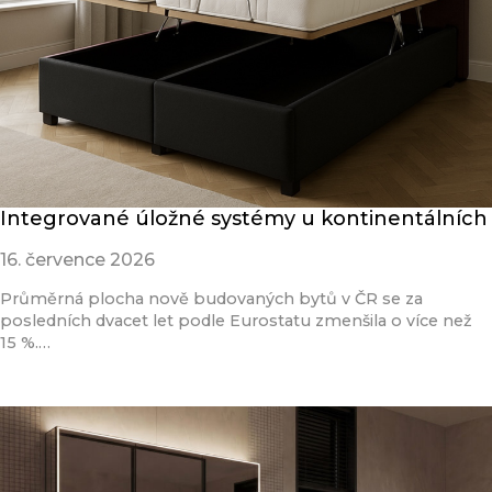
Integrované úložné systémy u kontinentálních
16. července 2026
Průměrná plocha nově budovaných bytů v ČR se za
posledních dvacet let podle Eurostatu zmenšila o více než
15 %.…
Přečíst článek