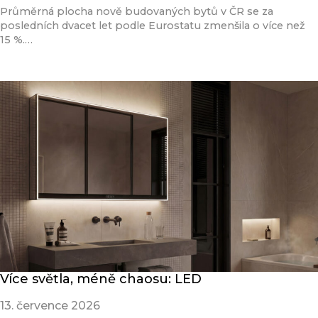
Průměrná plocha nově budovaných bytů v ČR se za
posledních dvacet let podle Eurostatu zmenšila o více než
15 %.…
Přečíst článek
Více světla, méně chaosu: LED
13. července 2026