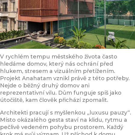
Architektura jako prostor pro pauzu
V rychlém tempu městského života často
hledáme domov, který nás ochrání před
hlukem, stresem a vizuálním přetížením.
Projekt Anahatam vznikl právě z této potřeby.
Nejde o běžný druhý domov ani
reprezentativní vilu. Dům funguje spíš jako
útočiště, kam člověk přichází zpomalit.
Architekti pracují s myšlenkou „luxusu pauzy“.
Místo okázalého gesta staví na klidu, rytmu a
pečlivě vedeném pohybu prostorem. Každý
krok má svůj význam. Už příchod k domu