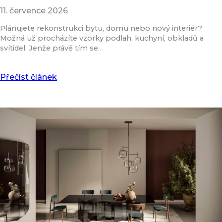
11. července 2026
Plánujete rekonstrukci bytu, domu nebo nový interiér?
Možná už procházíte vzorky podlah, kuchyní, obkladů a
svítidel. Jenže právě tím se…
Přečíst článek