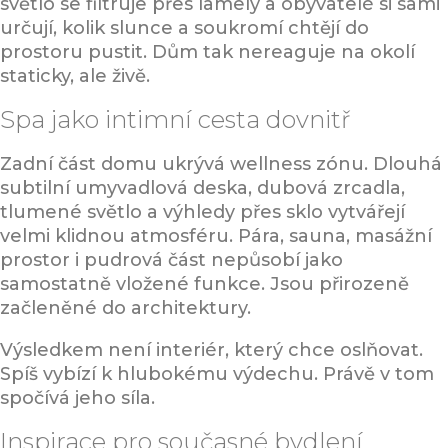
světlo se filtruje přes lamely a obyvatelé si sami
určují, kolik slunce a soukromí chtějí do
prostoru pustit. Dům tak nereaguje na okolí
staticky, ale živě.
Spa jako intimní cesta dovnitř
Zadní část domu ukrývá wellness zónu. Dlouhá
subtilní umyvadlová deska, dubová zrcadla,
tlumené světlo a výhledy přes sklo vytvářejí
velmi klidnou atmosféru. Pára, sauna, masážní
prostor i pudrová část nepůsobí jako
samostatně vložené funkce. Jsou přirozeně
začleněné do architektury.
Výsledkem není interiér, který chce oslňovat.
Spíš vybízí k hlubokému výdechu. Právě v tom
spočívá jeho síla.
Inspirace pro současné bydlení