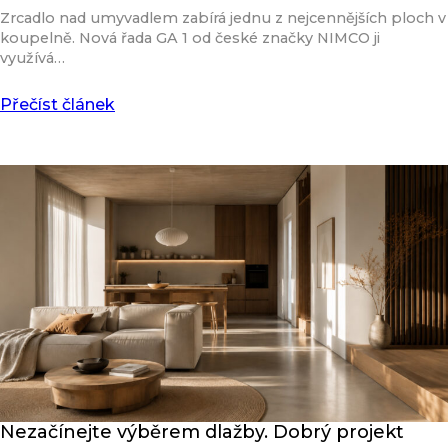
Zrcadlo nad umyvadlem zabírá jednu z nejcennějších ploch v
koupelně. Nová řada GA 1 od české značky NIMCO ji
využívá…
Přečíst článek
Nezačínejte výběrem dlažby. Dobrý projekt