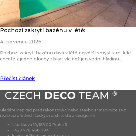
Pochozí zakrytí bazénu v létě:
4. července 2026
Pochozí zakrytí bazénu dává v létě největší smysl tam, kde
chcete z jedné plochy získat víc než jen vodní hladinu.…
Přečíst článek
Hledáte inspiraci před rekonstrukcí nebo stavbou? Inspirujte se z
realizací předních českých architektů a designerů.
Libečkova 10, 155 00 Praha 5
+420 778 488 084
kancelar@czechdecoteam.cz