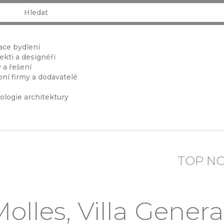
ace bydlení
ekti a designéři
 a řešení
ní firmy a dodavatelé
ologie architektury
TOP N
lles, Villa Genera