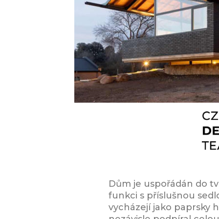
Dům je uspořádán do tv
funkci s příslušnou sed
vycházejí jako paprsky 
nezávisle podpíral celou