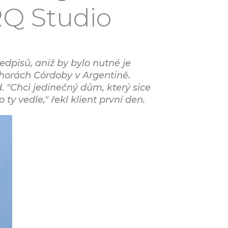
RQ Studio
dpisů, aniž by bylo nutné je
v horách Córdoby v Argentině.
 "Chci jedinečný dům, který sice
ty vedle," řekl klient první den.