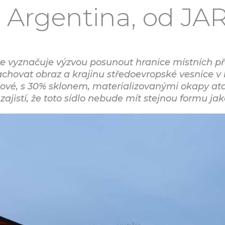
 Argentina, od JA
se vyznačuje výzvou posunout hranice místních pře
 zachovat obraz a krajinu středoevropské vesnice 
ové, s 30% sklonem, materializovanými okapy atd.
ajistí, že toto sídlo nebude mít stejnou formu jako 