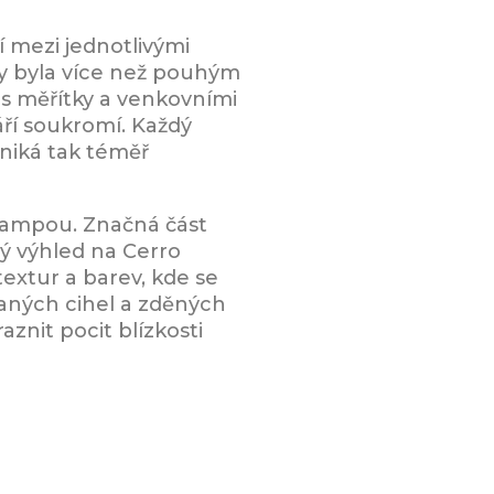
í mezi jednotlivými
aby byla více než pouhým
 s měřítky a venkovními
áří soukromí. Každý
zniká tak téměř
 rampou. Značná část
ý výhled na Cerro
extur a barev, kde se
vaných cihel a zděných
aznit pocit blízkosti