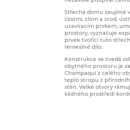
Střecha domu zaujímá v 
částmi, zlom a zrod, úst
uzavíracím prvkem, umož
prostory, vyznačuje exp
prvek tvořící tuto stře
řemeslné dílo.
Konstrukce se zvedá od 
obytného prostoru je z
Champaqui z celého obyt
teplo stropu z přírodní
stěn. Velké otvory rámuj
klidného prostředí kord