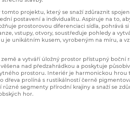
tomto projektu, který se snaží zdůraznit spojen
řední postavení a individualitu. Aspiruje na to, 
ňuje prostorovou diferenciaci sídla, pohrává si
anze, vstupy, otvory, soustřeďuje pohledy a vytv
chu je unikátním kusem, vyrobeným na míru, a v
země a vytváří úložný prostor přístupný boční
avěšena nad předzahrádkou a poskytuje působiv
ného prostoru. Interiér je harmonickou hrou t
ho dřeva prolíná s rustikálností černě pigmento
í různé segmenty přírodní krajiny a snaží se zdůr
obských hor.