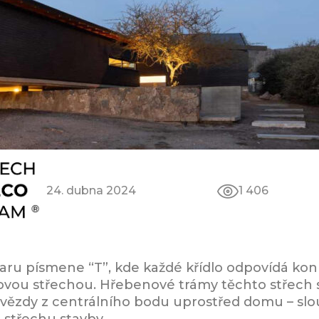
24. dubna 2024
1 406
aru písmene “T”, kde každé křídlo odpovídá kon
lovou střechou. Hřebenové trámy těchto střech 
hvězdy z centrálního bodu uprostřed domu – slou
 střechu stavby.