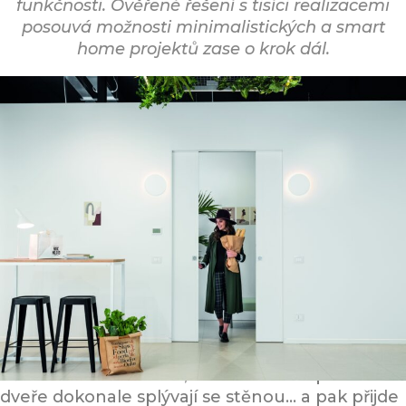
funkčnosti. Ověřené řešení s tisíci realizacemi
posouvá možnosti minimalistických a smart
home projektů zase o krok dál.
Jediné bezobložkové pouzdro, které
vyřešilo odvěký problém architektů
Znáte ten moment. Navrhujete interiér s
důrazem na čisté linie, bezobložkové posuvné
dveře dokonale splývají se stěnou… a pak přijde