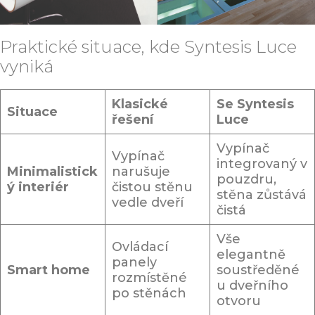
Praktické situace, kde Syntesis Luce
vyniká
Klasické
Se Syntesis
Situace
řešení
Luce
Vypínač
Vypínač
integrovaný v
Minimalistick
narušuje
pouzdru,
ý interiér
čistou stěnu
stěna zůstává
vedle dveří
čistá
Vše
Ovládací
elegantně
panely
Smart home
soustředěné
rozmístěné
u dveřního
po stěnách
otvoru