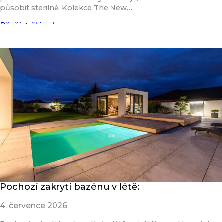
působit sterilně. Kolekce The New…
Přečíst článek
Pochozí zakrytí bazénu v létě:
4. července 2026