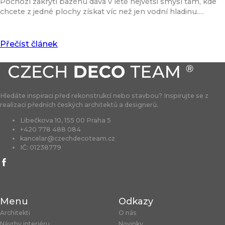
Pochozí zakrytí bazénu dává v létě největší smysl tam, kde
chcete z jedné plochy získat víc než jen vodní hladinu.…
Přečíst článek
Hledáte inspiraci před rekonstrukcí nebo stavbou? Inspirujte se z
realizací předních českých architektů a designerů.
Libečkova 10, 155 00 Praha 5
+420 778 488 084
kancelar@czechdecoteam.cz
IČ: 01238779
Menu
Odkazy
Architekti
O nás
Návrhy interiéru
Novinky