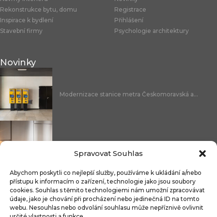
Rekonstrukce bytu, domu
Registrace
Inspirace k bydlení
Přihlášení
Stavební firmy
Psychologie architektury
Novinky
Modernizace stanice metra Českomoravská a...
Nicoline: středomořská elegance, která se...
Spravovat Souhlas
Abychom poskytli co nejlepší služby, používáme k ukládání a/nebo
přístupu k informacím o zařízení, technologie jako jsou soubory
cookies. Souhlas s těmito technologiemi nám umožní zpracovávat
Čistitelné látky s technologií FibreGuard®:...
údaje, jako je chování při procházení nebo jedinečná ID na tomto
webu. Nesouhlas nebo odvolání souhlasu může nepříznivě ovlivnit
určité vlastnosti a funkce.