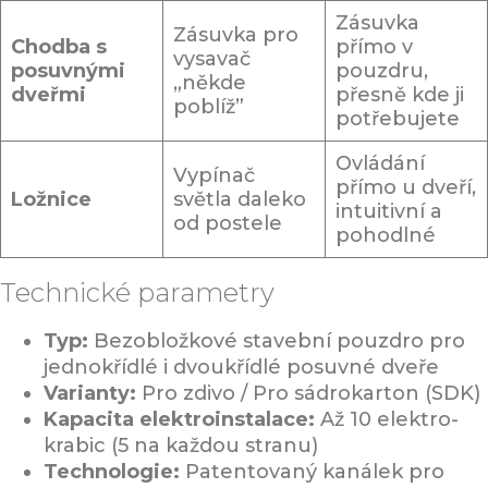
Zásuvka
Zásuvka pro
Chodba s
přímo v
vysavač
posuvnými
pouzdru,
„někde
dveřmi
přesně kde ji
poblíž”
potřebujete
Ovládání
Vypínač
přímo u dveří,
Ložnice
světla daleko
intuitivní a
od postele
pohodlné
Technické parametry
Typ:
Bezobložkové stavební pouzdro pro
jednokřídlé i dvoukřídlé posuvné dveře
Varianty:
Pro zdivo / Pro sádrokarton (SDK)
Kapacita elektroinstalace:
Až 10 elektro-
krabic (5 na každou stranu)
Technologie:
Patentovaný kanálek pro