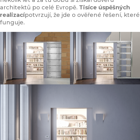
několik let a za tu dobu si získal důvěru
architektů po celé Evropě.
Tisíce úspěšných
realizací
potvrzují, že jde o ověřené řešení, které
funguje.