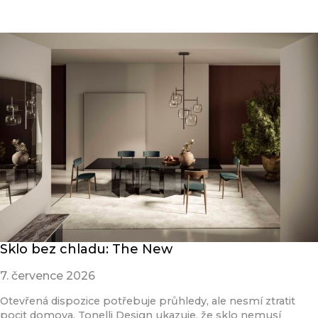
Sklo bez chladu: The New
7. července 2026
Otevřená dispozice potřebuje průhledy, ale nesmí ztratit
pocit domova. Tonelli Design ukazuje, že sklo nemusí