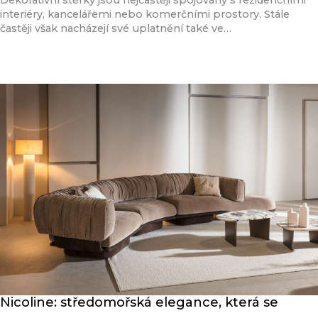
Dekorativní stěrky jsou nejčastěji spojovány s rezidenčními
interiéry, kancelářemi nebo komerčními prostory. Stále
častěji však nacházejí své uplatnění také ve…
Přečíst článek
Nicoline: středomořská elegance, která se