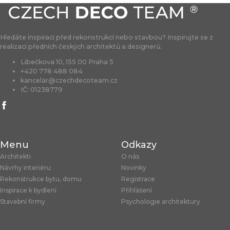
Hledáte inspiraci před rekonstrukcí nebo stavbou? Inspirujte se z
realizací předních českých architektů a designerů.
Libečkova 10, 155 00 Praha 5
+420 778 488 084
kancelar@czechdecoteam.cz
IČ: 01238779
Menu
Odkazy
Architekti
O nás
Návrhy interiéru
Novinky
Rekonstrukce bytu, domu
Registrace
Inspirace k bydlení
Přihlášení
Stavební firmy
Psychologie architektury