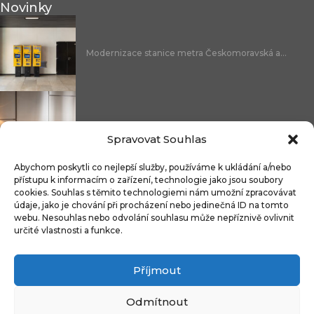
Novinky
Modernizace stanice metra Českomoravská a...
Nicoline: středomořská elegance, která se...
Spravovat Souhlas
Abychom poskytli co nejlepší služby, používáme k ukládání a/nebo
přístupu k informacím o zařízení, technologie jako jsou soubory
cookies. Souhlas s těmito technologiemi nám umožní zpracovávat
Čistitelné látky s technologií FibreGuard®:...
údaje, jako je chování při procházení nebo jedinečná ID na tomto
webu. Nesouhlas nebo odvolání souhlasu může nepříznivě ovlivnit
určité vlastnosti a funkce.
Příjmout
Integrované úložné systémy u kontinentálních...
Odmítnout