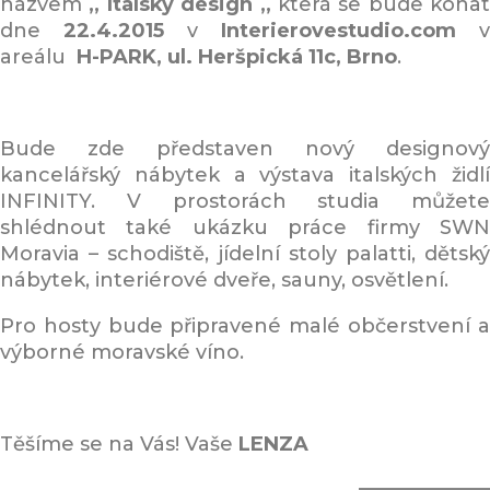
názvem
,,
Italský
design
,,
která se bude konat
dne
22.4.2015
v
Interierovestudio.com
v
areálu
H-PARK, ul. Heršpická 11c, Brno
.
Bude zde představen nový designový
kancelářský nábytek a výstava italských židlí
INFINITY. V prostorách studia můžete
shlédnout také ukázku práce firmy SWN
Moravia – schodiště, jídelní stoly palatti, dětský
nábytek, interiérové dveře, sauny, osvětlení.
Pro hosty bude připravené malé občerstvení a
výborné moravské víno.
Těšíme se na Vás! Vaše
LENZA