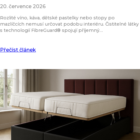
20. července 2026
Rozlité víno, káva, dětské pastelky nebo stopy po
mazlíčcích nemusí určovat podobu interiéru. Čistitelné látky
s technologií FibreGuard® spojují příjemný…
Přečíst článek