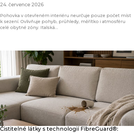
24. července 2026
Pohovka v otevřeném interiéru neurčuje pouze počet míst
k sezení. Ovlivňuje pohyb, průhledy, měřítko i atmosféru
celé obytné zóny. Italská…
Přečíst článek
Čistitelné látky s technologií FibreGuard®: