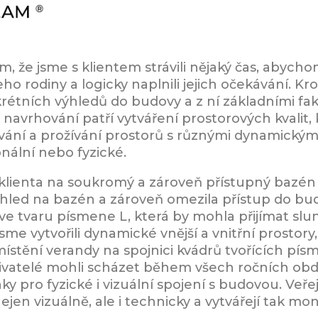
tím, že jsme s klientem strávili nějaký čas, abych
eho rodiny a logicky naplnili jejich očekávání. K
étních výhledů do budovy a z ní základními fakt
 navrhování patří vytváření prostorových kvalit,
ání a prožívání prostorů s různými dynamickým
nální nebo fyzické.
lienta na soukromý a zároveň přístupný bazén 
ýhled na bazén a zároveň omezila přístup do bud
ve tvaru písmene L, která by mohla přijímat sluneč
jsme vytvořili dynamické vnější a vnitřní prostor
stění verandy na spojnici kvádrů tvořících písm
uživatelé mohli scházet během všech ročních ob
pro fyzické i vizuální spojení s budovou. Veřejn
en vizuálně, ale i technicky a vytvářejí tak mon