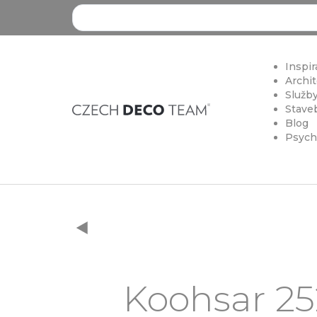
Search ...
Inspir
Archit
Služby
Staveb
Blog
Psych
Koohsar 252