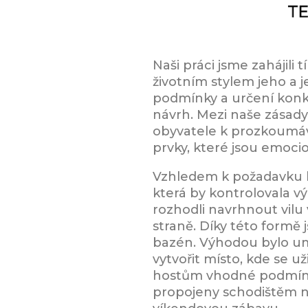
Naši práci jsme zahájili 
životním stylem jeho a j
podmínky a určení konkr
návrh. Mezi naše zásady
obyvatele k prozkoumáv
prvky, které jsou emocio
Vzhledem k požadavku k
která by kontrolovala v
rozhodli navrhnout vilu 
straně. Díky této formě 
bazén. Výhodou bylo umí
vytvořit místo, kde se 
hostům vhodné podmínky 
propojeny schodištěm nej