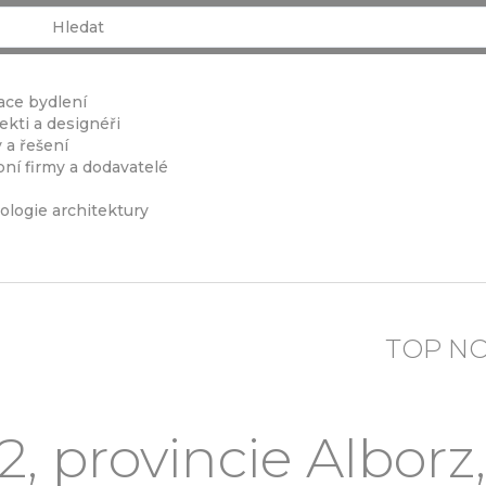
ace bydlení
ekti a designéři
 a řešení
ní firmy a dodavatelé
ologie architektury
TOP N
, provincie Alborz, 