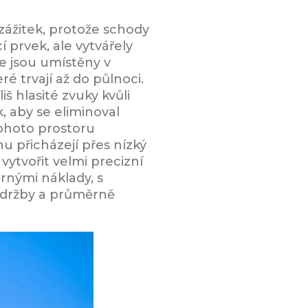
zážitek, protože schody
 prvek, ale vytvářely
ce jsou umístěny v
ré trvají až do půlnoci.
š hlasité zvuky kvůli
k, aby se eliminoval
tohoto prostoru
énu přicházejí přes nízký
ytvořit velmi precizní
ěrnými náklady, s
údržby a průměrně