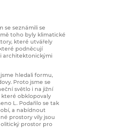
om se seznámili se
romě toho byly klimatické
ory, které utvářely
 které podněcují
i architektonickými
jsme hledali formu,
ovy. Proto jsme se
ní světlo i na jižní
y, které obklopovaly
eno L. Podařilo se tak
dobí, a nabídnout
é prostory vily jsou
olitický prostor pro