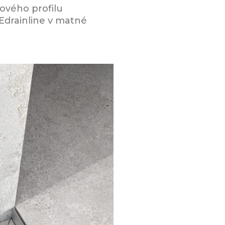
ového profilu
Edrainline v matné