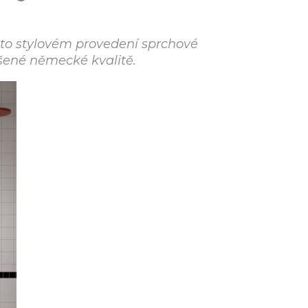
mto stylovém provedení sprchové
lášené německé kvalitě.