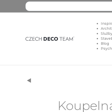
Search ...
Inspir
Archit
Služby
Staveb
Blog
Psych
Koupelná