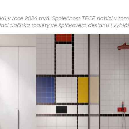
ků v roce 2024 trvá. Společnost TECE nabízí v to
ádací tlačítka toalety ve špičkovém designu i vyh