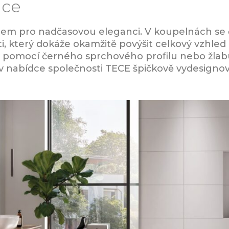
nce
em pro nadčasovou eleganci. V koupelnách se č
 který dokáže okamžitě povýšit celkový vzhled 
 pomocí černého sprchového profilu nebo žlabu
e v nabídce společnosti TECE špičkově vydesignov