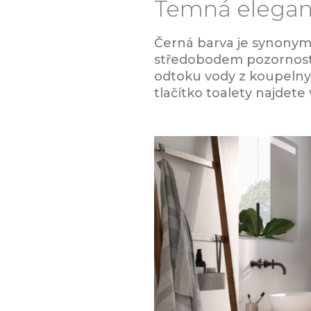
Temná elega
Černá barva je synonym
středobodem pozornosti,
odtoku vody z koupelny
tlačítko toalety najdet