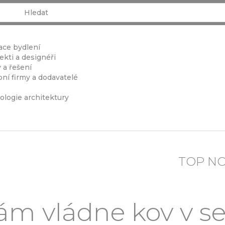
ace bydlení
ekti a designéři
 a řešení
ní firmy a dodavatelé
ologie architektury
TOP N
m vládne kov v s