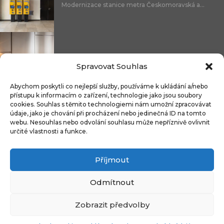
Modernizace stanice metra Českomoravská a...
Nicoline: středomořská elegance, která se...
Spravovat Souhlas
Abychom poskytli co nejlepší služby, používáme k ukládání a/nebo
přístupu k informacím o zařízení, technologie jako jsou soubory
cookies. Souhlas s těmito technologiemi nám umožní zpracovávat
Čistitelné látky s technologií FibreGuard®:...
údaje, jako je chování při procházení nebo jedinečná ID na tomto
webu. Nesouhlas nebo odvolání souhlasu může nepříznivě ovlivnit
určité vlastnosti a funkce.
Příjmout
Integrované úložné systémy u kontinentálních...
Odmítnout
Zobrazit předvolby
Copyright © 2009-2024 CZECH DECO TEAM. All rights reserved.