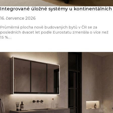
Integrované úložné systémy u kontinentálních
16. července 2026
Průměrná plocha nově budovaných bytů v ČR se za
posledních dvacet let podle Eurostatu zmenšila o více než
15 %.…
Přečíst článek