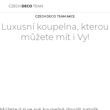
CZECH DECO TEAM AKCE
Luxusní koupelna, kterou
můžete mít i Vy!
Můžete-li si ve své koupelně dovolit natolik