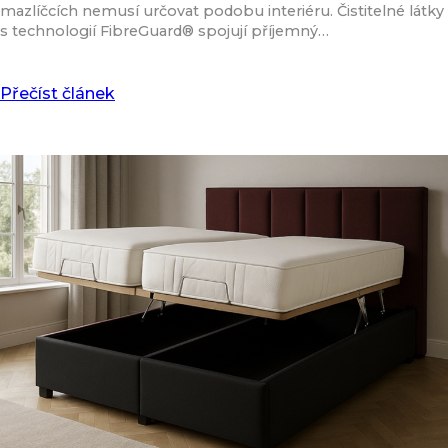
mazlíčcích nemusí určovat podobu interiéru. Čistitelné látky
s technologií FibreGuard® spojují příjemný…
Přečíst článek