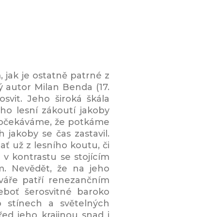
jak je ostatně patrné z
ý autor Milan Benda (17.
svit. Jeho široká škála
ho lesní zákoutí jakoby
ro očekáváme, že potkáme
jakoby se čas zastavil.
ť už z lesního koutu, či
v kontrastu se stojícím
m. Nevědět, že na jeho
tváře patří renezančním
eboť šerosvitné baroko
o stínech a světelných
ed jeho krajinou snad i