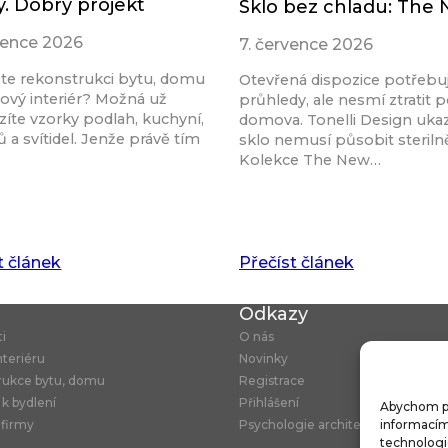
y. Dobrý projekt
Sklo bez chladu: The
rvence 2026
7. července 2026
ete rekonstrukci bytu, domu
Otevřená dispozice potřebu
ový interiér? Možná už
průhledy, ale nesmí ztratit p
íte vzorky podlah, kuchyní,
domova. Tonelli Design ukaz
 a svítidel. Jenže právě tím
sklo nemusí působit steriln
Kolekce The New…
t článek
Přečíst článek
u
Odkazy
ti
O nás
nteriéru
Novinky
rukce bytu, domu
Registrace
 k bydlení
Přihlášení
Abychom pos
 firmy
Psychologie architektury
informacím 
technologi