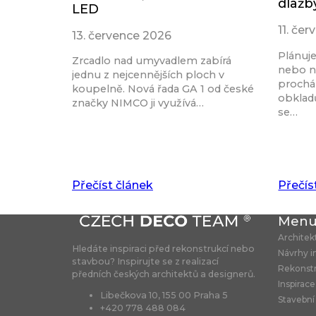
dlažb
LED
11. če
13. července 2026
Plánuj
Zrcadlo nad umyvadlem zabírá
nebo n
jednu z nejcennějších ploch v
procház
koupelně. Nová řada GA 1 od české
obkladů
značky NIMCO ji využívá…
se…
Přečíst článek
Přečís
Men
Architek
Hledáte inspiraci před rekonstrukcí nebo
Návrhy i
stavbou? Inspirujte se z realizací
Rekonst
předních českých architektů a designerů.
Inspirace
Libečkova 10, 155 00 Praha 5
Stavební
+420 778 488 084