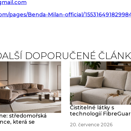
gmail.com
om/pages/Benda-Milan-official/155316491829984
DALŠÍ DOPORUČENÉ ČLÁNK
Čistitelné látky s
technologií FibreGua
ine: středomořská
nce, která se
20. července 2026