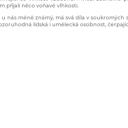
 přijali něco voňavé vlhkosti.
 u nás méně známý, má svá díla v soukromých sb
Je pozoruhodná lidská i umělecká osobnost, čerpajíc