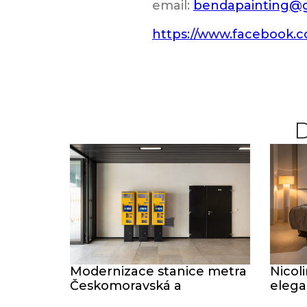
email:
bendapainting@
https://www.facebook.c
Modernizace stanice metra
Nicol
Českomoravská a
elega