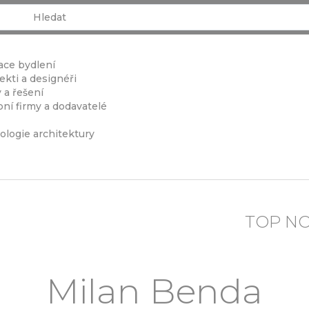
ace bydlení
ekti a designéři
 a řešení
ní firmy a dodavatelé
ologie architektury
TOP N
Milan Benda