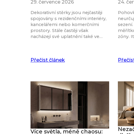
29. července 2026
24. če
Dekorativní stěrky jsou nejčastěji
Pohovk
spojovány s rezidenčními interiéry,
neurču
kancelářemi nebo komerčními
sezení.
prostory. Stále častěji však
měřítk
nacházejí své uplatnění také ve…
zóny. I
Přečíst článek
Přečís
Nezač
Více světla, méně chaosu: