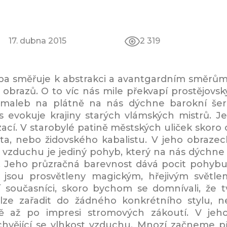
17. dubna 2015
2 319
ba směřuje k abstrakci a avantgardním směrům, 
obrazů. O to víc nás mile překvapí prostějovsk
jomaleb na plátně na nás dýchne barokní šero
s evokuje krajiny starých vlámských mistrů. Je
izací. V starobylé patině městských uliček sko
a, nebo židovského kabalistu. V jeho obrazech 
e vzduchu je jediný pohyb, který na nás dýchne a
. Jeho průzračná barevnost dává pocit pohybu 
y jsou prosvětleny magickým, hřejivým světle
 současníci, skoro bychom se domnívali, že 
lze zařadit do žádného konkrétního stylu, n
ě až po impresi stromových zákoutí. V jeh
chvějící se vlhkost vzduchu. Mnozí začneme př