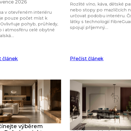
rvence 2026
Rozlité víno, káva, dětské pa
nebo stopy po mazlíčcích 
a v otevřeném interiéru
určovat podobu interiéru. Či
je pouze počet míst k
látky s technologií FibreGu
 Ovlivňuje pohyb, průhledy,
spojují příjemný…
o i atmosféru celé obytné
talská…
t článek
Přečíst článek
ínejte výběrem