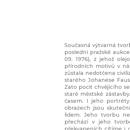
Současná výtvarná tvor
poslední pražské aukce 
09. 1976), z jehož ole
přírodních motivů v ná
zůstala nedotčena civil
starého Johanese Faust
Zato pocit chvějícího s
staré městské zástavby
časem. I jeho portrét
obrazech jsou skuteční
lidem. Jeho tvorbu ne
přechází v jeho tvorb
překvapeních cítíme i 