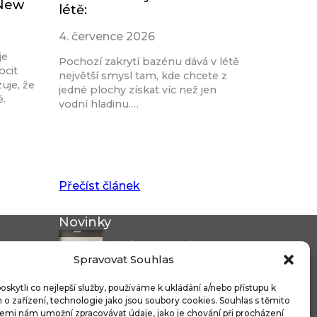
 New
létě:
4. července 2026
je
Pochozí zakrytí bazénu dává v létě
ocit
největší smysl tam, kde chcete z
uje, že
jedné plochy získat víc než jen
ě.
vodní hladinu.…
Přečíst článek
Novinky
Modernizace stanice metra
Spravovat Souhlas
Českomoravská a...
Nicoline: středomořská
kytli co nejlepší služby, používáme k ukládání a/nebo přístupu k
o zařízení, technologie jako jsou soubory cookies. Souhlas s těmito
elegance, která se...
emi nám umožní zpracovávat údaje, jako je chování při procházení