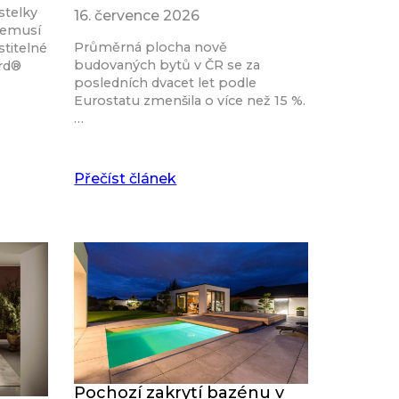
stelky
16. července 2026
nemusí
Průměrná plocha nově
stitelné
budovaných bytů v ČR se za
ard®
posledních dvacet let podle
Eurostatu zmenšila o více než 15 %.
…
Přečíst článek
Pochozí zakrytí bazénu v