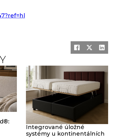
7?ref=hl
Y
rd®:
Integrované úložné
systémy u kontinentálních