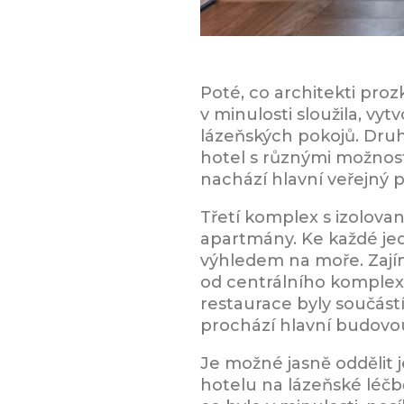
Poté, co architekti prozk
v minulosti sloužila, vyt
lázeňských pokojů. Dru
hotel s různými možnostm
nachází hlavní veřejný p
Třetí komplex s izolov
apartmány. Ke každé je
výhledem na moře. Zají
od centrálního komplexu
restaurace byly součástí
prochází hlavní budovou
Je možné jasně oddělit j
hotelu na lázeňské léčb