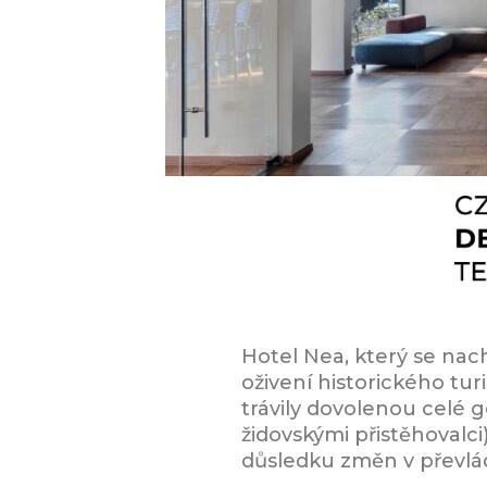
Hotel Nea, který se nach
oživení historického tur
trávily dovolenou celé g
židovskými přistěhovalci)
důsledku změn v převlá