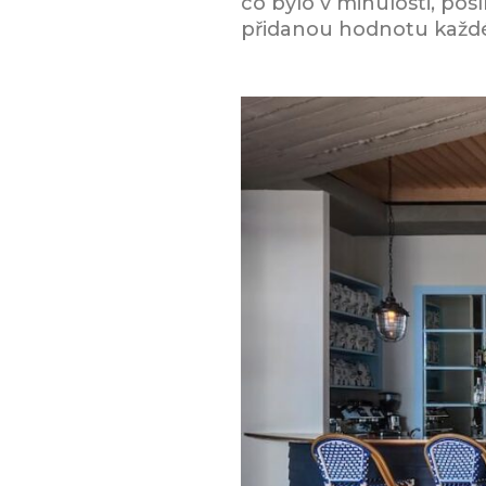
co bylo v minulosti, posí
přidanou hodnotu každé