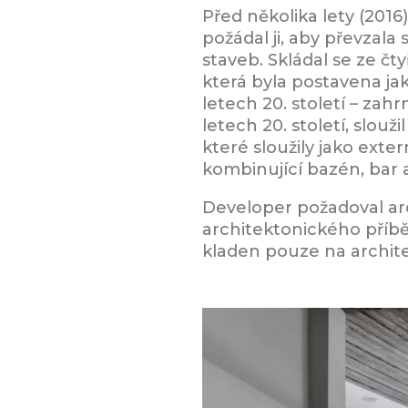
Před několika lety (201
požádal ji, aby převzala
staveb. Skládal se ze čt
která byla postavena jak
letech 20. století – zah
letech 20. století, slou
které sloužily jako ext
kombinující bazén, bar 
Developer požadoval ar
architektonického příběh
kladen pouze na archite