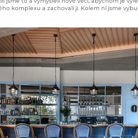
lili jsme to a vymysleli nové věci, abychom je vylep
ho komplexu a zachovali ji. Kolem ní jsme vybu