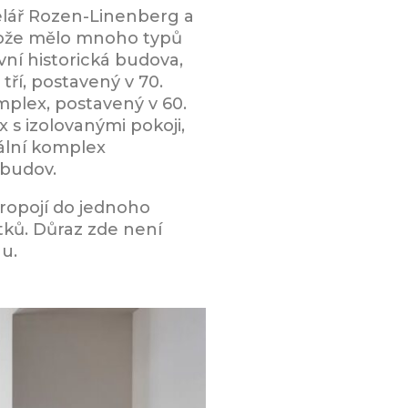
celář Rozen-Linenberg a
rotože mělo mnoho typů
vní historická budova,
tří, postavený v 70.
omplex, postavený v 60.
x s izolovanými pokoji,
rální komplex
 budov.
ropojí do jednoho
itků. Důraz zde není
hu.