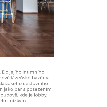
 Do jejího intimního
 nové lázeňské bazény.
klasického cestovního
án jako bar s posezením.
 budově, kde je lobby,
velmi nízkým