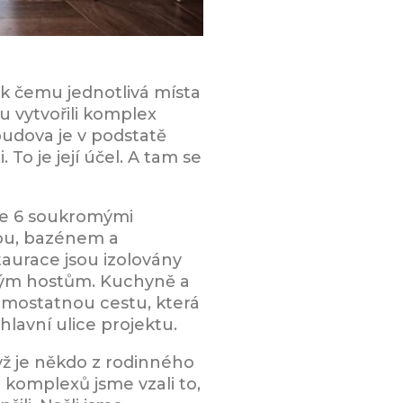
i, k čemu jednotlivá místa
lu vytvořili komplex
udova je v podstatě
To je její účel. A tam se
se 6 soukromými
sou, bazénem a
aurace jsou izolovány
ovým hostům. Kuchyně a
 samostatnou cestu, která
lavní ulice projektu.
dyž je někdo z rodinného
 komplexů jsme vzali to,