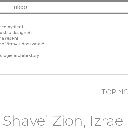
ace bydlení
ekti a designéři
 a řešení
ní firmy a dodavatelé
ologie architektury
TOP N
 Shavei Zion, Izrae