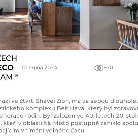
10. srpna 2024
970
ází ve čtvrti Shavei Zion, má za sebou dlouholet
istického komplexu Beit Hava, který byl zotavov
enerace rodin. Byl založen ve 40. letech 20. sto
, kteří v oblasti žili. Místo postupně zaniklo spo
dajícím vnímání volného času.