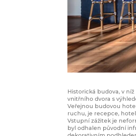
Historická budova, v níž
vnitřního dvora s výhle
Veřejnou budovou hotel
ruchu, je recepce, hote
Vstupní zážitek je nefor
byl odhalen původní infr
dekorativním podhlede