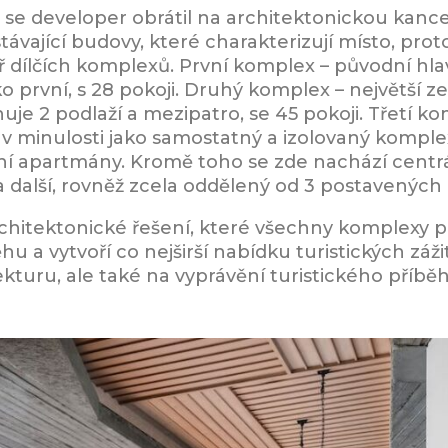
6) se developer obrátil na architektonickou kan
 stávající budovy, které charakterizují místo, p
yř dílčích komplexů. První komplex – původní hla
o první, s 28 pokoji. Druhý komplex – největší ze 
rnuje 2 podlaží a mezipatro, se 45 pokoji. Třetí k
žil v minulosti jako samostatný a izolovaný komple
erní apartmány. Kromě toho se zde nachází cent
a další, rovněž zcela oddělený od 3 postavených
chitektonické řešení, které všechny komplexy p
u a vytvoří co nejširší nabídku turistických záž
kturu, ale také na vyprávění turistického příbě