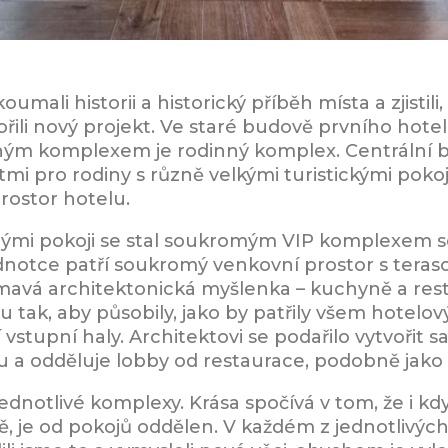
oumali historii a historický příběh místa a zjistil
vořili nový projekt. Ve staré budově prvního hote
hým komplexem je rodinný komplex. Centrální b
i pro rodiny s různě velkými turistickými pokoji. 
rostor hotelu.
anými pokoji se stal soukromým VIP komplexem 
dnotce patří soukromý venkovní prostor s tera
mavá architektonická myšlenka – kuchyně a rest
 tak, aby působily, jako by patřily všem hotel
 vstupní haly. Architektovi se podařilo vytvořit
 a odděluje lobby od restaurace, podobně jako h
ednotlivé komplexy. Krása spočívá v tom, že i k
ě, je od pokojů oddělen. V každém z jednotlivých