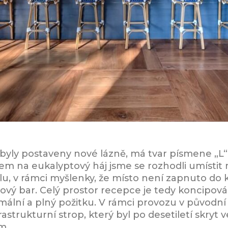
 byly postaveny nové lázně, má tvar písmene „L“.
dem na eukalyptový háj jsme se rozhodli umístit
u, v rámci myšlenky, že místo není zapnuto do 
lový bar. Celý prostor recepce je tedy koncipov
mální a plný požitku. V rámci provozu v původní
astrukturní strop, který byl po desetiletí skryt 
m.