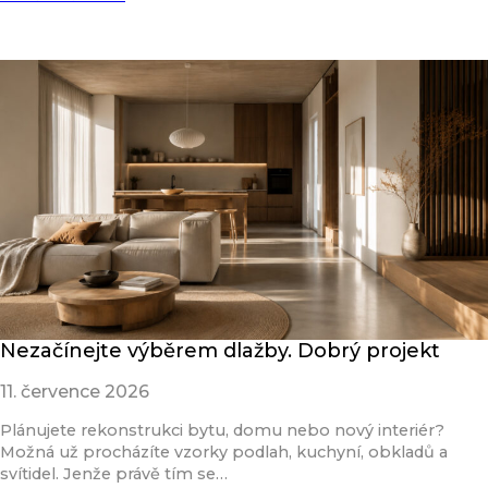
Nezačínejte výběrem dlažby. Dobrý projekt
11. července 2026
Plánujete rekonstrukci bytu, domu nebo nový interiér?
Možná už procházíte vzorky podlah, kuchyní, obkladů a
svítidel. Jenže právě tím se…