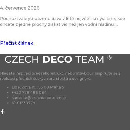
4. července 2026
Pochozí zakrytí bazénu dává v létě největší smysl tam, kde
chcete z jedné plochy získat víc než jen vodní hladinu.…
Přečíst článek
Hledáte inspiraci před rekonstrukcí nebo stavbou? Inspirujte se z
realizací předních českých architektů a designerů.
Libečkova 10, 155 00 Praha 5
+420 778 488 084
kancelar@czechdecoteam.cz
IČ: 01238779