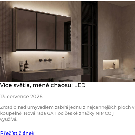
Více světla, méně chaosu: LED
13. července 2026
Zrcadlo nad umyvadlem zabírá jednu z nejcennějších ploch v
koupelně. Nová řada GA 1 od české značky NIMCO ji
využívá…
Přečíst článek