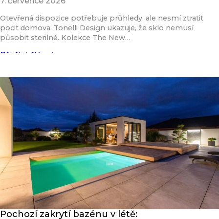
7. července 2026
Otevřená dispozice potřebuje průhledy, ale nesmí ztratit
pocit domova. Tonelli Design ukazuje, že sklo nemusí
působit sterilně. Kolekce The New…
Přečíst článek
Pochozí zakrytí bazénu v létě: