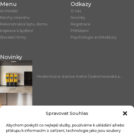
Menu
Odkazy
Architekti
O nás
Návrhy interiéru
Novinky
Rekonstrukce bytu, domu
Registrace
Inspirace k bydlení
Přihlášení
Stavební firmy
Psychologie architektury
Novinky
Modernizace stanice metra Českomoravská a...
Nicoline: středomořská elegance, která se...
Spravovat Souhlas
Abychom poskytli co nejlepší služby, používáme k ukládání a/nebo
přístupu k informacím o zařízení, technologie jako jsou soubory