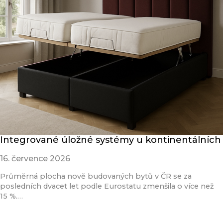
Integrované úložné systémy u kontinentálních
16. července 2026
Průměrná plocha nově budovaných bytů v ČR se za
posledních dvacet let podle Eurostatu zmenšila o více než
15 %.…
Přečíst článek