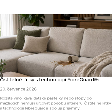
Přečíst článek
Čistitelné látky s technologií FibreGuard®:
20. července 2026
Rozlité víno, káva, dětské pastelky nebo stopy po
mazlíčcích nemusí určovat podobu interiéru. Čistitelné látky
s technologií FibreGuard® spojují příjemný…