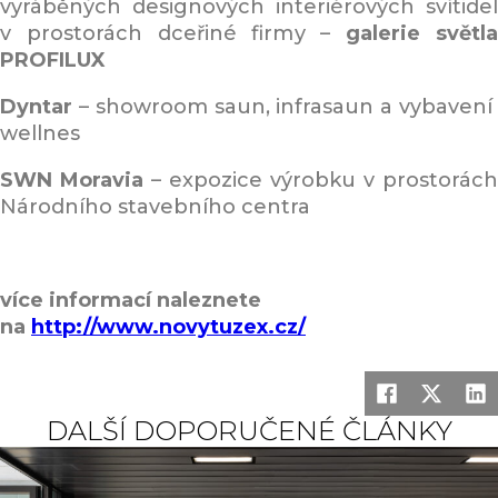
vyráběných designových interiérových svítidel
v prostorách dceřiné firmy –
galerie světl
PROFILUX
Dyntar
– showroom saun, infrasaun a vybaven
wellnes
SWN Moravia
– expozice výrobku v prostorách
Národního stavebního centra
více informací naleznete
na
http://www.novytuzex.cz/
DALŠÍ DOPORUČENÉ ČLÁNKY