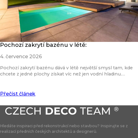
Pochozí zakrytí bazénu v létě:
4. července 2026
Pochozí zakrytí bazénu dává v létě největší smysl tam, kde
chcete z jedné plochy získat víc než jen vodní hladinu.…
Přečíst článek
Hledáte inspiraci před rekonstrukcí nebo stavbou? Inspirujte se z
realizací předních českých architektů a designerů.