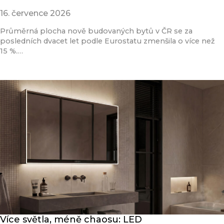
16. července 2026
Průměrná plocha nově budovaných bytů v ČR se za
posledních dvacet let podle Eurostatu zmenšila o více než
15 %.…
Přečíst článek
Více světla, méně chaosu: LED