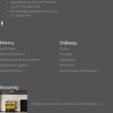
Libečkova 10, 155 00 Praha 5
+420 778 488 084
kancelar@czechdecoteam.cz
IČ: 01238779
Menu
Odkazy
Architekti
O nás
Návrhy interiéru
Novinky
Rekonstrukce bytu, domu
Registrace
Inspirace k bydlení
Přihlášení
Stavební firmy
Psychologie architektury
Novinky
Modernizace stanice metra Českomoravská a...