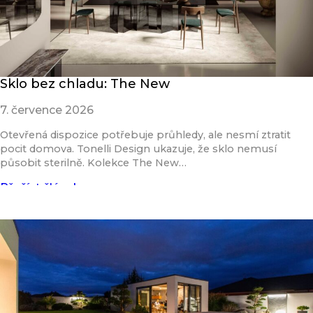
Sklo bez chladu: The New
7. července 2026
Otevřená dispozice potřebuje průhledy, ale nesmí ztratit
pocit domova. Tonelli Design ukazuje, že sklo nemusí
působit sterilně. Kolekce The New…
Přečíst článek