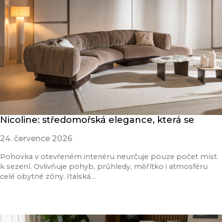
Nicoline: středomořská elegance, která se
24. července 2026
Pohovka v otevřeném interiéru neurčuje pouze počet míst
k sezení. Ovlivňuje pohyb, průhledy, měřítko i atmosféru
celé obytné zóny. Italská…
Přečíst článek