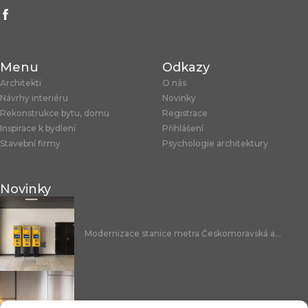
Menu
Odkazy
Architekti
O nás
Návrhy interiéru
Novinky
Rekonstrukce bytu, domu
Registrace
Inspirace k bydlení
Přihlášení
Stavební firmy
Psychologie architektury
Novinky
Modernizace stanice metra Českomoravská a...
Nicoline: středomořská elegance, která se...