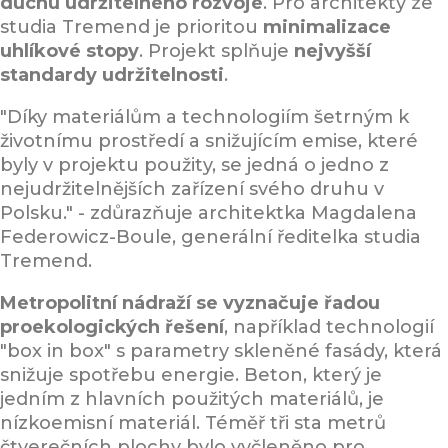
duchu udržitelného rozvoje
. Pro architekty ze
studia Tremend je prioritou
minimalizace
uhlíkové stopy
. Projekt splňuje
nejvyšší
standardy udržitelnosti
.
"Díky materiálům a technologiím šetrným k
životnímu prostředí a snižujícím emise, které
byly v projektu použity, se jedná o jedno z
nejudržitelnějších zařízení svého druhu v
Polsku." - zdůrazňuje architektka Magdalena
Federowicz-Boule, generální ředitelka studia
Tremend.
Metropolitní nádraží se vyznačuje řadou
proekologických řešení
, například technologií
"box in box" s parametry skleněné fasády, která
snižuje spotřebu energie. Beton, který je
jedním z hlavních použitých materiálů, je
nízkoemisní materiál. Téměř tři sta metrů
čtverečních plochy bylo vyčleněno pro