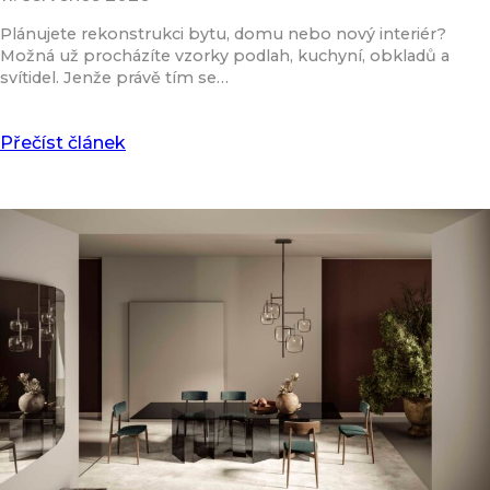
Plánujete rekonstrukci bytu, domu nebo nový interiér?
Možná už procházíte vzorky podlah, kuchyní, obkladů a
svítidel. Jenže právě tím se…
Přečíst článek