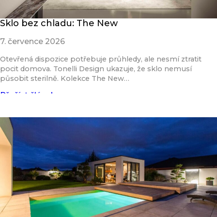
Sklo bez chladu: The New
7. července 2026
Otevřená dispozice potřebuje průhledy, ale nesmí ztratit
pocit domova. Tonelli Design ukazuje, že sklo nemusí
působit sterilně. Kolekce The New…
Přečíst článek