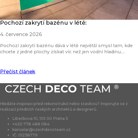
Pochozí zakrytí bazénu v létě:
4. července 2026
Pochozí zakrytí bazénu dává v létě největší smysl tam, kde
chcete z jedné plochy získat víc než jen vodní hladinu.…
Přečíst článek
Hledáte inspiraci před rekonstrukcí nebo stavbou? Inspirujte se z
realizací předních českých architektů a designerů.
Libečkova 10, 155 00 Praha 5
+420 778 488 084
kancelar@czechdecoteam.cz
IČ: 01238779