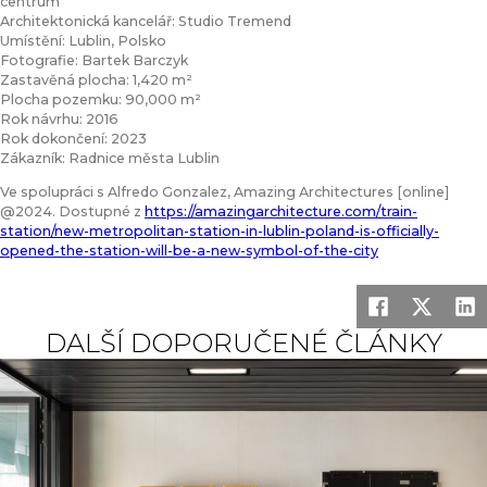
centrum
Architektonická kancelář: Studio Tremend
Umístění: Lublin, Polsko
Fotografie: Bartek Barczyk
Zastavěná plocha: 1,420 m²
Plocha pozemku: 90,000 m²
Rok návrhu: 2016
Rok dokončení: 2023
Zákazník: Radnice města Lublin
Ve spolupráci s Alfredo Gonzalez, Amazing Architectures [online]
@2024. Dostupné z
https://amazingarchitecture.com/train-
station/new-metropolitan-station-in-lublin-poland-is-officially-
opened-the-station-will-be-a-new-symbol-of-the-city
DALŠÍ DOPORUČENÉ ČLÁNKY