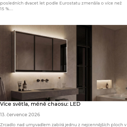
posledních dvacet let podle Eurostatu zmenšila o více než
15 %.…
Přečíst článek
Více světla, méně chaosu: LED
13. července 2026
Zrcadlo nad umyvadlem zabírá jednu z nejcennějších ploch v