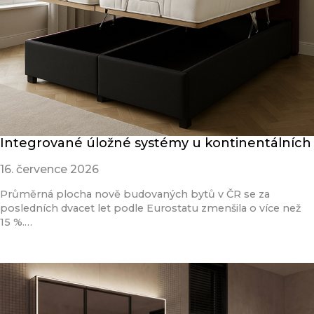
Integrované úložné systémy u kontinentálních
16. července 2026
Průměrná plocha nově budovaných bytů v ČR se za
posledních dvacet let podle Eurostatu zmenšila o více než
15 %.…
Přečíst článek