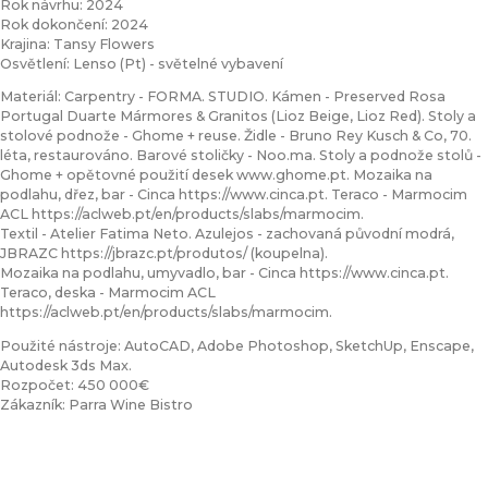
Rok návrhu: 2024
Rok dokončení: 2024
Krajina: Tansy Flowers
Osvětlení: Lenso (Pt) - světelné vybavení
Materiál: Carpentry - FORMA. STUDIO. Kámen - Preserved Rosa
Portugal Duarte Mármores & Granitos (Lioz Beige, Lioz Red). Stoly a
stolové podnože - Ghome + reuse. Židle - Bruno Rey Kusch & Co, 70.
léta, restaurováno. Barové stoličky - Noo.ma. Stoly a podnože stolů -
Ghome + opětovné použití desek www.ghome.pt. Mozaika na
podlahu, dřez, bar - Cinca https://www.cinca.pt. Teraco - Marmocim
ACL https://aclweb.pt/en/products/slabs/marmocim.
Textil - Atelier Fatima Neto. Azulejos - zachovaná původní modrá,
JBRAZC https://jbrazc.pt/produtos/ (koupelna).
Mozaika na podlahu, umyvadlo, bar - Cinca https://www.cinca.pt.
Teraco, deska - Marmocim ACL
https://aclweb.pt/en/products/slabs/marmocim.
Použité nástroje: AutoCAD, Adobe Photoshop, SketchUp, Enscape,
Autodesk 3ds Max.
Rozpočet: 450 000€
Zákazník: Parra Wine Bistro