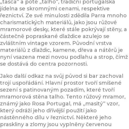
„tasca“ a poté „talho“, tradiční portugalská
jídelna se skromnými cenami, respektive
řeznictví. Ze své minulosti zdědila Parra mnoho
charismatických materiálů, jako jsou růžové
mramorové desky, které stále pokrývají stěny, a
částečně popraskané dlaždice azulejo se
zvláštním vintage vzorem. Původní vrstva
materiálů z dlaždic, kamene, dřeva a nátěrů je
nyní vsazena mezi novou podlahu a strop, čímž
se dostává do centra pozornosti.
Jako další odkaz na svůj původ si bar zachoval
trojí uspořádání. Hlavní prostor tvoří smíšené
sezení s patinovaným pozadím, které tvoří
mramorová stěna talho. Tento růžový mramor,
známý jako Rosa Portugal, má „masitý“ vzor,
který odráží jeho dřívější použití jako
nástěnného dílu v řeznictví. Některé jeho
praskliny a zlomy jsou vyplněny červenou