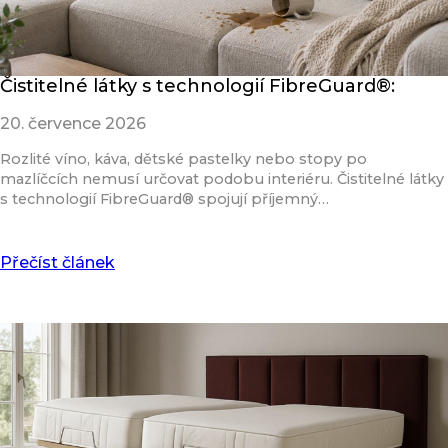
Čistitelné látky s technologií FibreGuard®:
20. července 2026
Rozlité víno, káva, dětské pastelky nebo stopy po
mazlíčcích nemusí určovat podobu interiéru. Čistitelné látky
s technologií FibreGuard® spojují příjemný…
Přečíst článek