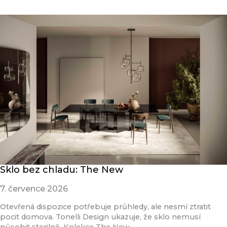
Sklo bez chladu: The New
7. července 2026
Otevřená dispozice potřebuje průhledy, ale nesmí ztratit
pocit domova. Tonelli Design ukazuje, že sklo nemusí
působit sterilně. Kolekce The New…