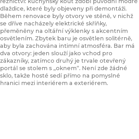
řeznictví: kuchyňský kout zdobí původní modré
dlaždice, které byly objeveny při demontáži.
Během renovace byly otvory ve stěně, v nichž
se dříve nacházely elektrické skříňky,
přeměněny na oltářní výklenky s akcentním
osvětlením. Zbytek baru je osvětlen solitérně,
aby byla zachována intimní atmosféra. Bar má
dva otvory: jeden slouží jako vchod pro
zákazníky, zatímco druhý je trvale otevřený
portál se stolem s „oknem“. Není zde žádné
sklo, takže hosté sedí přímo na pomyslné
hranici mezi interiérem a exteriérem.