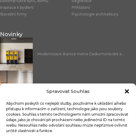
Rekonstrukce bytu, domu
Registrace
Inspirace k bydlení
Přihlášení
Stavební firmy
Psychologie architektury
Novinky
Modernizace stanice metra Českomoravská a...
Nicoline: středomořská elegance, která se...
Spravovat Souhlas
Abychom poskytli co nejlepší služby, používáme k ukládání a/nebo
přístupu k informacím o zařízení, technologie jako jsou soubory
cookies. Souhlas s těmito technologiemi nám umožní zpracovávat
Čistitelné látky s technologií FibreGuard®:...
údaje, jako je chování při procházení nebo jedinečná ID na tomto
webu. Nesouhlas nebo odvolání souhlasu může nepříznivě ovlivnit
určité vlastnosti a funkce.