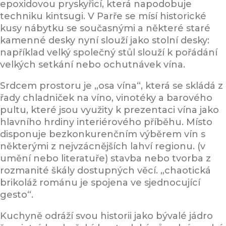
epoxidovou pryskyřicí, která napodobuje
techniku kintsugi. V Parře se mísí historické
kusy nábytku se současnými a některé staré
kamenné desky nyní slouží jako stolní desky:
například velký společný stůl slouží k pořádání
velkých setkání nebo ochutnávek vína.
Srdcem prostoru je „osa vína“, která se skládá z
řady chladniček na víno, vinotéky a barového
pultu, které jsou využity k prezentaci vína jako
hlavního hrdiny interiérového příběhu. Místo
disponuje bezkonkurenčním výběrem vín s
některými z nejvzácnějších lahví regionu. (v
umění nebo literatuře) stavba nebo tvorba z
rozmanité škály dostupných věcí. „chaotická
brikoláž románu je spojena ve sjednocující
gesto“.
Kuchyně odráží svou historii jako bývalé jádro