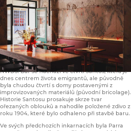
NWDS: Bar se nachází ve čtvrti Santos, která je
dnes centrem života emigrantů, ale původně
byla chudou čtvrtí s domy postavenými z
improvizovaných materiálů (původní bricolage).
Historie Santosu prosakuje skrze tvar
ořezaných oblouků a nahodile položené zdivo z
roku 1904, které bylo odhaleno při stavbě baru.
Ve svých předchozích inkarnacích byla Parra