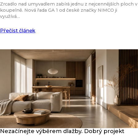
Zrcadlo nad umyvadlem zabírá jednu z nejcennějších ploch v
koupelně. Nová řada GA 1 od české značky NIMCO ji
využívá…
Přečíst článek
Nezačínejte výběrem dlažby. Dobrý projekt