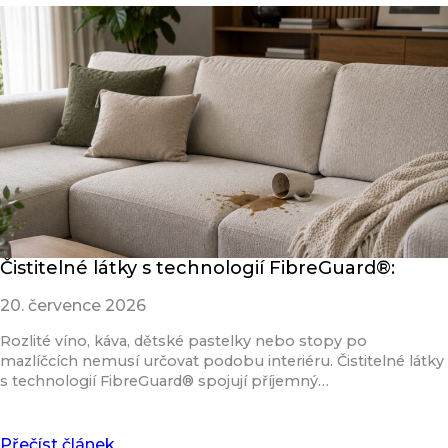
Čistitelné látky s technologií FibreGuard®:
20. července 2026
Rozlité víno, káva, dětské pastelky nebo stopy po
mazlíčcích nemusí určovat podobu interiéru. Čistitelné látky
s technologií FibreGuard® spojují příjemný…
Přečíst článek