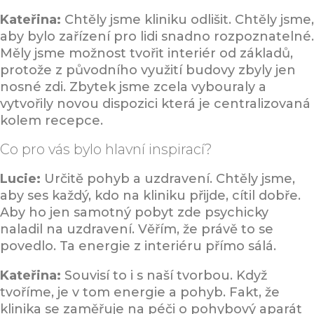
Kateřina:
Chtěly jsme kliniku odlišit. Chtěly jsme,
aby bylo zařízení pro lidi snadno rozpoznatelné.
Měly jsme možnost tvořit interiér od základů,
protože z původního využití budovy zbyly jen
nosné zdi. Zbytek jsme zcela vybouraly a
vytvořily novou dispozici která je centralizovaná
kolem recepce.
Co pro vás bylo hlavní inspirací?
Lucie:
Určitě pohyb a uzdravení. Chtěly jsme,
aby ses každý, kdo na kliniku přijde, cítil dobře.
Aby ho jen samotný pobyt zde psychicky
naladil na uzdravení. Věřím, že právě to se
povedlo. Ta energie z interiéru přímo sálá.
Kateřina:
Souvisí to i s naší tvorbou. Když
tvoříme, je v tom energie a pohyb. Fakt, že
klinika se zaměřuje na péči o pohybový aparát