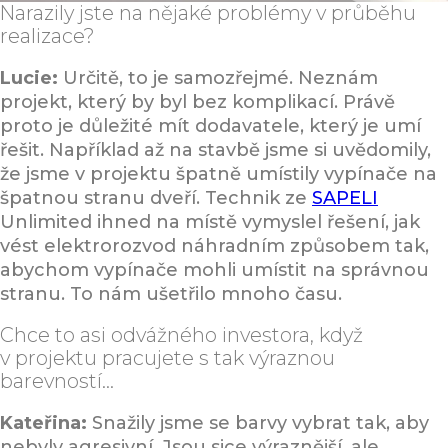
Narazily jste na nějaké problémy v průběhu
realizace?
Lucie:
Určitě, to je samozřejmé. Neznám
projekt, který by byl bez komplikací. Právě
proto je důležité mít dodavatele, který je umí
řešit. Například až na stavbě jsme si uvědomily,
že jsme v projektu špatně umístily vypínače na
špatnou stranu dveří. Technik ze
SAPELI
Unlimited ihned na místě vymyslel řešení, jak
vést elektrorozvod náhradním způsobem tak,
abychom vypínače mohli umístit na správnou
stranu. To nám ušetřilo mnoho času.
Chce to asi odvážného investora, když
v projektu pracujete s tak výraznou
barevností…
Kateřina:
Snažily jsme se barvy vybrat tak, aby
nebyly agresivní. Jsou sice výraznější, ale