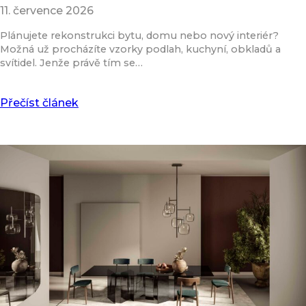
11. července 2026
Plánujete rekonstrukci bytu, domu nebo nový interiér?
Možná už procházíte vzorky podlah, kuchyní, obkladů a
svítidel. Jenže právě tím se…
Přečíst článek