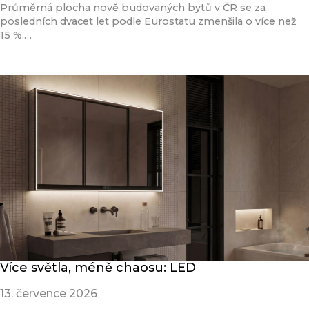
Průměrná plocha nově budovaných bytů v ČR se za
posledních dvacet let podle Eurostatu zmenšila o více než
15 %.…
Přečíst článek
Více světla, méně chaosu: LED
13. července 2026