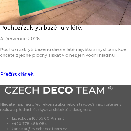
Pochozí zakrytí bazénu v létě:
4. července 2026
Pochozí zakrytí bazénu dává v létě největší smysl tam, kde
chcete z jedné plochy získat víc než jen vodní hladinu.…
Přečíst článek
Hledáte inspiraci před rekonstrukcí nebo stavbou? Inspirujte se z
realizací předních českých architektů a designerů.
Libečkova 10, 155 00 Praha 5
+420 778 488 084
kancelar@czechdecoteam.cz