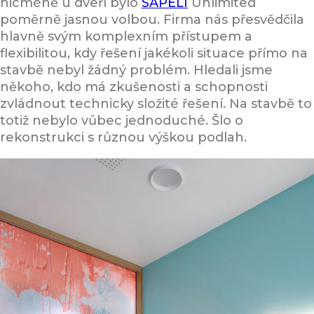
nicméně u dveří bylo
SAPELI
Unlimited
poměrně jasnou volbou. Firma nás přesvědčila
hlavně svým komplexním přístupem a
flexibilitou, kdy řešení jakékoli situace přímo na
stavbě nebyl žádný problém. Hledali jsme
někoho, kdo má zkušenosti a schopnosti
zvládnout technicky složité řešení. Na stavbě to
totiž nebylo vůbec jednoduché. Šlo o
rekonstrukci s různou výškou podlah.