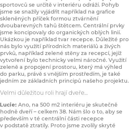
sportovců se určitě v interiéru odráží. Pohyb
jsme se snažily vyjádřit například na grafice
skleněných příček formou ztvárnění
dvoubarevných tahů štětcem. Centrální prvky
jsme koncipovaly do organických oblých linií.
Ukázkou je například tvar recepce. Důležité pro
nás bylo využití přírodních materiálů a živých
prvků, například zelené stěny za recepcí, jejíž
vytvoření bylo technicky velmi náročné. Využití
zeleně a propojení prostoru, který má výhled
do parku, právě s vnějším prostředím, je také
jedním ze základních principů našeho projektu.
Velmi důležitou roli hrají dveře…
Lucie:
Ano, na 500 m2 interiéru je skutečně
hodně dveří – celkem 38. Nám šlo o to, aby se
především v té centrální části recepce
v podstatě ztratily. Proto jsme zvolily skryté