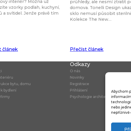
ový interiér? Možná už
průhledy, ale nesmí ztratit p
íte vzorky podlah, kuchyní,
domova. Tonelli Design ukaz
 a svítidel. Jenže právě tím
sklo nemusí působit steriln
Kolekce The New…
t článek
Přečíst článek
u
Odkazy
ti
O nás
nteriéru
Novinky
rukce bytu, domu
Registrace
 k bydlení
Přihlášení
Abychom pos
 firmy
Psychologie architektury
informacím 
technologi
nebo jedin
nepříznivě 
Př