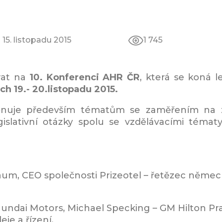
15. listopadu 2015
1 745
vat na
10. Konferenci AHR ČR
, která se koná 
h 19.- 20.listopadu 2015.
ěnuje především tématům se zaměřením na z
gislativní otázky spolu se vzdělávacími témat
m, CEO společnosti Prizeotel – řetězec něme
 Hundai Motors, Michael Specking – GM Hilton P
eje a řízení,