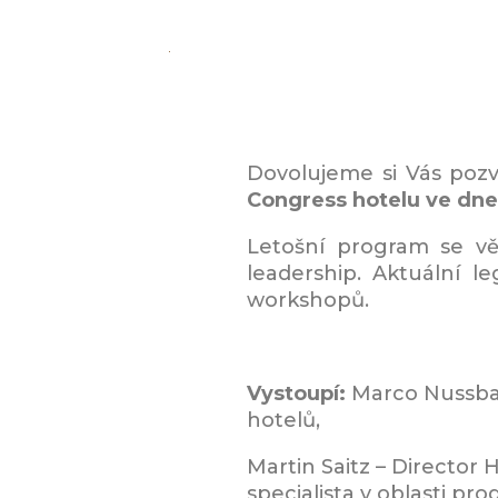
Dovolujeme si Vás poz
Congress hotelu ve dnec
Letošní program se v
leadership. Aktuální le
workshopů.
Vystoupí:
Marco Nussbau
hotelů,
Martin Saitz – Director
specialista v oblasti prod