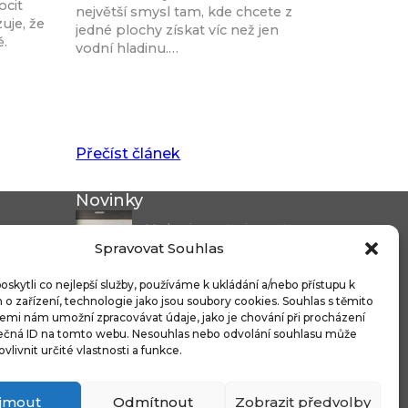
ocit
největší smysl tam, kde chcete z
uje, že
jedné plochy získat víc než jen
ě.
vodní hladinu.…
Přečíst článek
Novinky
Modernizace stanice metra
Spravovat Souhlas
Českomoravská a...
Nicoline: středomořská
kytli co nejlepší služby, používáme k ukládání a/nebo přístupu k
o zařízení, technologie jako jsou soubory cookies. Souhlas s těmito
elegance, která se...
emi nám umožní zpracovávat údaje, jako je chování při procházení
ečná ID na tomto webu. Nesouhlas nebo odvolání souhlasu může
Čistitelné látky s technologií
ovlivnit určité vlastnosti a funkce.
FibreGuard®:...
Integrované úložné systémy
íjmout
Odmítnout
Zobrazit předvolby