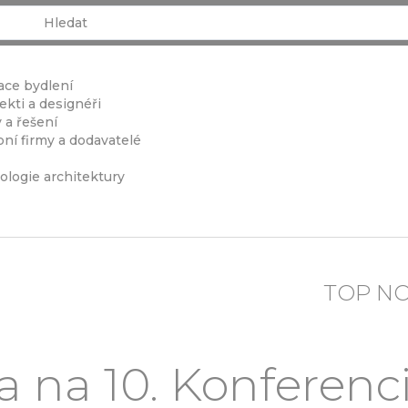
ace bydlení
ekti a designéři
 a řešení
ní firmy a dodavatelé
ologie architektury
TOP N
 na 10. Konferen