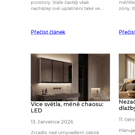
prostory. Stále častěji však
měřítk
nacházejí své uplatnění také ve…
zóny. I
Přečíst článek
Přečís
Nezač
Více světla, méně chaosu:
dlažb
LED
11. če
13. července 2026
Plánuj
Zrcadlo nad umyvadlem zabírá