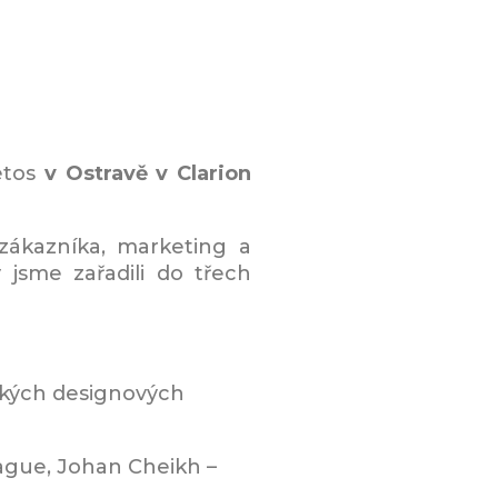
letos
v Ostravě v Clarion
ákazníka, marketing a
y jsme zařadili do třech
ckých designových
rague, Johan Cheikh –