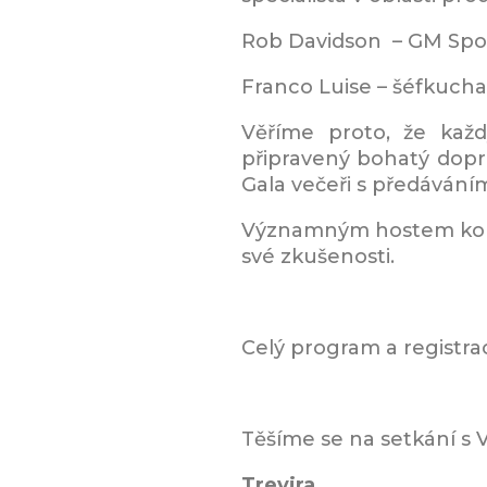
Rob Davidson – GM Spol
Franco Luise – šéfkucha
Věříme proto, že každ
připravený bohatý dopro
Gala večeři s předáváním
Významným hostem kon
své zkušenosti.
Celý program a registra
Těšíme se na setkání s 
Trevira