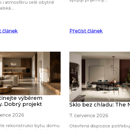
spojují příjemný…
o i atmosféru celé obytné
talská…
t článek
Přečíst článek
ínejte výběrem
y. Dobrý projekt
Sklo bez chladu: The
rvence 2026
7. července 2026
ete rekonstrukci bytu, domu
Otevřená dispozice potřebu