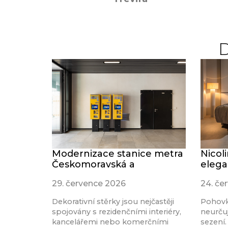
Modernizace stanice metra
Nicol
Českomoravská a
elega
29. července 2026
24. če
Dekorativní stěrky jsou nejčastěji
Pohovk
spojovány s rezidenčními interiéry,
neurču
kancelářemi nebo komerčními
sezení.