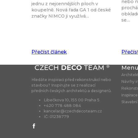
nebo n
jednu z nejcennějších ploch v
procház
koupelně. Nová řada GA 1 od české
obkladů
značky NIMCO ji využívá…
se…
Přečíst článek
Přečís
Men
Architek
Hledáte inspiraci před rekonstrukcí nebo
Návrhy i
stavbou? Inspirujte se z realizací
Rekonst
předních českých architektů a designerů.
Inspirace
Libečkova 10, 155 00 Praha 5
Stavební
+420 778 488 084
kancelar@czechdecoteam.cz
IČ: 01238779