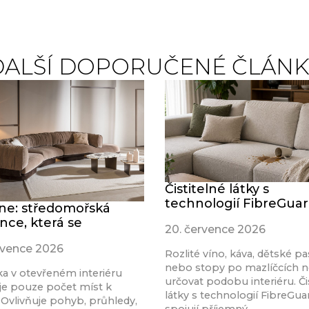
DALŠÍ DOPORUČENÉ ČLÁNK
Čistitelné látky s
technologií FibreGua
ine: středomořská
nce, která se
20. července 2026
rvence 2026
Rozlité víno, káva, dětské pa
nebo stopy po mazlíčcích 
a v otevřeném interiéru
určovat podobu interiéru. Či
je pouze počet míst k
látky s technologií FibreGu
 Ovlivňuje pohyb, průhledy,