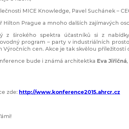
ečnosti MICE Knowledge, Pavel Suchánek – CEO
ř Hilton Prague a mnoho dalších zajímavých oso
ý z širokého spektra účastníků si z nabíd
vodný program – party v industriálních prosto
 Výročních cen. Akce je tak skvělou příležitostí
ference bude i známá architektka
Eva Jiřičná
ce zde:
http://www.konference2015.ahrcr.cz
Vámi!