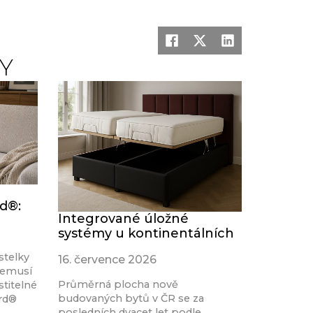
Y
rd®:
Integrované úložné
systémy u kontinentálních
stelky
16. července 2026
nemusí
Průměrná plocha nově
stitelné
budovaných bytů v ČR se za
ard®
posledních dvacet let podle