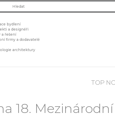
ace bydlení
ekti a designéři
 a řešení
ní firmy a dodavatelé
ologie architektury
TOP N
a 18. Mezinárodní