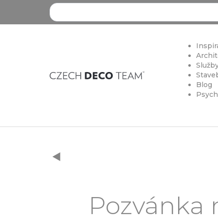
Search ...
Inspir
Archit
Služby
Staveb
Blog
Psych
Pozvánka n