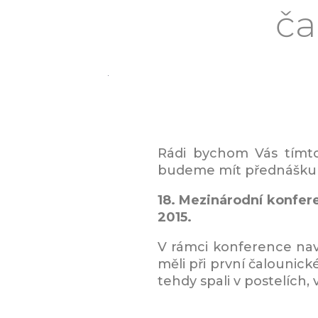
ča
Rádi bychom Vás tímto
budeme mít přednášku k 
18. Mezinárodní konfere
2015.
V rámci konference navš
měli při první čalounic
tehdy spali v postelích,