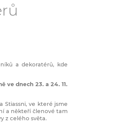
érů
níků a dekoratérů, kde
ě ve dnech 23. a 24. 11.
 Stiassni, ve které jsme
ní a někteří členové tam
vy z celého světa.