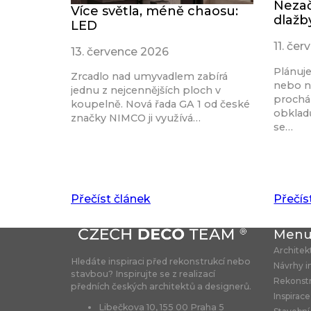
Nezač
Více světla, méně chaosu:
dlažb
LED
11. če
13. července 2026
Plánuj
Zrcadlo nad umyvadlem zabírá
nebo n
jednu z nejcennějších ploch v
procház
koupelně. Nová řada GA 1 od české
obkladů
značky NIMCO ji využívá…
se…
Přečíst článek
Přečís
Men
Architek
Hledáte inspiraci před rekonstrukcí nebo
Návrhy i
stavbou? Inspirujte se z realizací
Rekonst
předních českých architektů a designerů.
Inspirace
Libečkova 10, 155 00 Praha 5