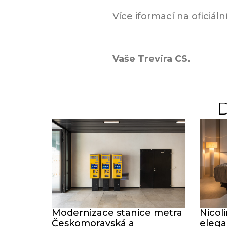
Více iformací na oficiá
Vaše Trevira CS.
Modernizace stanice metra
Nicol
Českomoravská a
elega