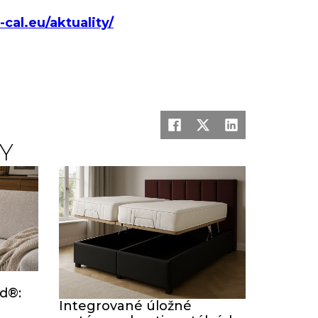
cal.eu/aktuality/
Y
rd®:
Integrované úložné