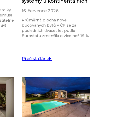
systémy u kontinentálních
stelky
16. července 2026
nemusí
Průměrná plocha nově
stitelné
budovaných bytů v ČR se za
ard®
posledních dvacet let podle
Eurostatu zmenšila o více než 15 %.
…
Přečíst článek