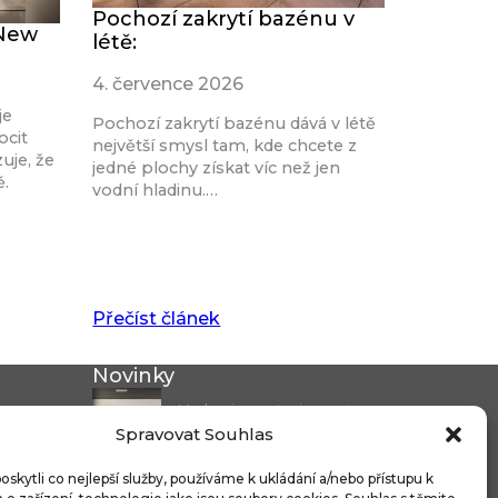
Pochozí zakrytí bazénu v
 New
létě:
4. července 2026
je
Pochozí zakrytí bazénu dává v létě
ocit
největší smysl tam, kde chcete z
uje, že
jedné plochy získat víc než jen
ě.
vodní hladinu.…
Přečíst článek
Novinky
Modernizace stanice metra
Spravovat Souhlas
Českomoravská a...
Nicoline: středomořská
kytli co nejlepší služby, používáme k ukládání a/nebo přístupu k