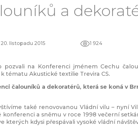
louníků a dekorat
20. listopadu 2015
1 924
 pozvali na Konferenci jménem Cechu čalou
tématu Akustické textilie Trevira CS.
nci čalouníků a dekoratérů, která se koná v Brn
tívíme také renovovanou Vládní vilu – nyní Vila
ké konferenci a sněmu v roce 1998 večerní setká
 ve kterých kdysi přespávali vysoké vládní návště