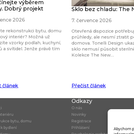
ínejte výběrem
y. Dobrý projekt
Sklo bez chladu: The
rvence 2026
7. července 2026
ete rekonstrukci bytu, domu
Otevřená dispozice potřebu
ový interiér? Možná už
průhledy, ale nesmí ztratit p
íte vzorky podlah, kuchyní,
domova. Tonelli Design ukaz
 a svítidel. Jenže právě tím
sklo nemusí působit steriln
Kolekce The New…
t článek
Přečíst článek
u
Odkazy
ti
O nás
nteriéru
Novinky
rukce bytu, domu
Registrace
 k bydlení
Přihlášení
Abychom pos