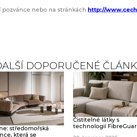
lní pozvánce nebo na stránkách
http://www.cech-
DALŠÍ DOPORUČENÉ ČLÁNK
Čistitelné látky s
technologií FibreGua
ine: středomořská
nce, která se