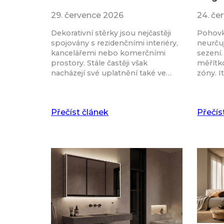
29. července 2026
24. če
Dekorativní stěrky jsou nejčastěji
Pohovk
spojovány s rezidenčními interiéry,
neurču
kancelářemi nebo komerčními
sezení.
prostory. Stále častěji však
měřítk
nacházejí své uplatnění také ve…
zóny. I
Přečíst článek
Přečís