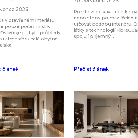
20. července 2026
rvence 2026
Rozlité víno, káva, dětské pa
nebo stopy po mazlíčcích 
a v otevřeném interiéru
určovat podobu interiéru. Či
je pouze počet míst k
látky s technologií FibreGu
 Ovlivňuje pohyb, průhledy,
spojují příjemný…
o i atmosféru celé obytné
talská…
t článek
Přečíst článek