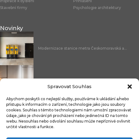
Inspirace k bydlení
Přihlášení
Stavební firmy
Psychologie architektury
Novinky
Modernizace stanice metra Českomoravská a...
Nicoline: středomořská elegance, která se...
Spravovat Souhlas
Abychom poskytli co nejlepší služby, používáme k ukládání a/nebo
přístupu k informacím o zařízení, technologie jako jsou soubory
cookies. Souhlas s těmito technologiemi nám umožní zpracovávat
Čistitelné látky s technologií FibreGuard®:...
údaje, jako je chování při procházení nebo jedinečná ID na tomto
webu. Nesouhlas nebo odvolání souhlasu může nepříznivě ovlivnit
určité vlastnosti a funkce.