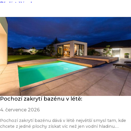
Přečíst článek
Pochozí zakrytí bazénu v létě:
4. července 2026
Pochozí zakrytí bazénu dává v létě největší smysl tam, kde
chcete z jedné plochy získat víc než jen vodní hladinu.…