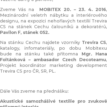
Zveme Vás na
MOBITEX 20. – 23. 4. 2016
Mezinárodní veletrh nábytku a interiérového
designu, na expozici nehořlavých textilií Trevira
CS na stánek Cechu čalouníků a dekoratérů,
Pavilon F, stánek 052.
Na stánku Cechu najdete vzorníky
Trevira CS
,
katalogy, infomateriály, po dobu Mobitexu
bude na stánku také přítomna
Mgr. Hana
Foltánková – ambasador Czech Decoteamu
,
Projekt koordinátor marketing development
Trevira CS pro ČR, SR, PL.
Dále Vás zveme na přednášku:
Akustické samozhášivé textilie pro zvukově