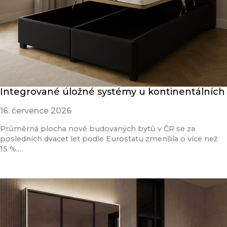
Integrované úložné systémy u kontinentálních
16. července 2026
Průměrná plocha nově budovaných bytů v ČR se za
posledních dvacet let podle Eurostatu zmenšila o více než
15 %.…
Přečíst článek