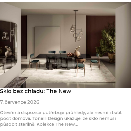
Sklo bez chladu: The New
7. července 2026
Otevřená dispozice potřebuje průhledy, ale nesmí ztratit
pocit domova. Tonelli Design ukazuje, že sklo nemusí
působit sterilně. Kolekce The New…