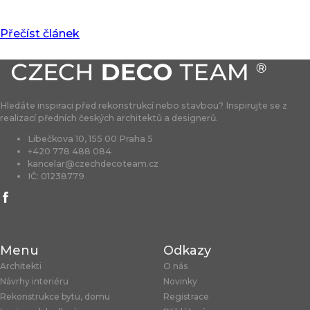
Přečíst článek
Hledáte inspiraci před rekonstrukcí nebo stavbou? Inspirujte se z
realizací předních českých architektů a designerů.
Libečkova 10, 155 00 Praha 5
+420 778 488 084
kancelar@czechdecoteam.cz
IČ: 01238779
Menu
Odkazy
Architekti
O nás
Návrhy interiéru
Novinky
Rekonstrukce bytu, domu
Registrace