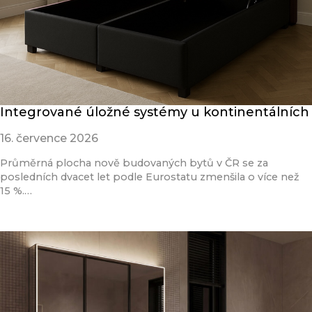
Integrované úložné systémy u kontinentálních
16. července 2026
Průměrná plocha nově budovaných bytů v ČR se za
posledních dvacet let podle Eurostatu zmenšila o více než
15 %.…
Přečíst článek