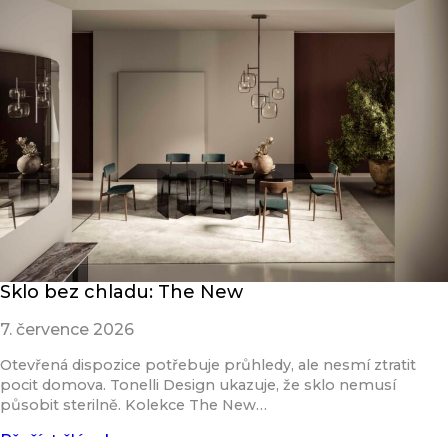
Sklo bez chladu: The New
7. července 2026
Otevřená dispozice potřebuje průhledy, ale nesmí ztratit
pocit domova. Tonelli Design ukazuje, že sklo nemusí
působit sterilně. Kolekce The New…
Přečíst článek