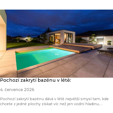
Pochozí zakrytí bazénu v létě:
4. července 2026
Pochozí zakrytí bazénu dává v létě největší smysl tam, kde
chcete z jedné plochy získat víc než jen vodní hladinu.…