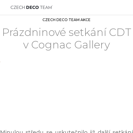
CZECH DECO TEAM AKCE
Prázdninové setkání CDT
v Cognac Gallery
Minulou středu se uskutečnilo již další setkání