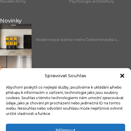
Stavební firmy
Psychologie architektury
Novinky
Modernizace stanice metra Českomoravská a...
Nicoline: středomořská elegance, která se...
Spravovat Souhlas
Abychom poskytli co nejlepší služby, používáme k ukládání a/nebo
přístupu k informacím o zařízení, technologie jako jsou soubory
cookies. Souhlas s těmito technologiemi nám umožní zpracovávat
Čistitelné látky s technologií FibreGuard®:...
údaje, jako je chování při procházení nebo jedinečná ID na tomto
webu. Nesouhlas nebo odvolání souhlasu může nepříznivě ovlivnit
určité vlastnosti a funkce.
Příjmout