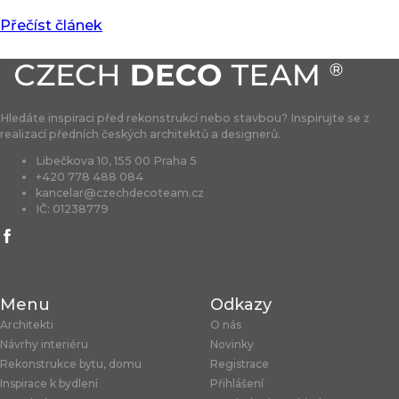
Přečíst článek
Hledáte inspiraci před rekonstrukcí nebo stavbou? Inspirujte se z
realizací předních českých architektů a designerů.
Libečkova 10, 155 00 Praha 5
+420 778 488 084
kancelar@czechdecoteam.cz
IČ: 01238779
Menu
Odkazy
Architekti
O nás
Návrhy interiéru
Novinky
Rekonstrukce bytu, domu
Registrace
Inspirace k bydlení
Přihlášení