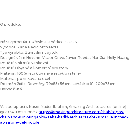
O produktu
Název produktu: Křeslo a lehátko TOPOS
Výrobce: Zaha Hadid Architects
Typ výrobku: Zahradní nábytek
Designér: Jim Heverin, Victor Orive, Javier Rueda, Man Jia, Nelly Huang
Použití: Vnitřní a venkovní
Použití: Obytné a komerční prostory
Materiál: 100% recyklovaný a recyklovatelný
Materiál: pozinkovaná ocel
Rozměr: Židle: Rozměry: 79x53x56cm. Lehátko: 81x200x73cm
Barva: žlutá
Ve spolupráci s Naser Nader Ibrahim, Amazing Architectures [online]
@2024. Dostupné z
https://amazingarchitecture.com/chair/topos-
chair-and-sunlounger-by-zaha-hadid-architects-for-isimar-launched-
at-salone-del-mobile