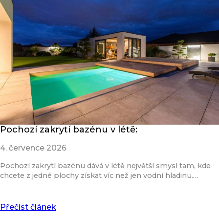
Pochozí zakrytí bazénu v létě:
4. července 2026
Pochozí zakrytí bazénu dává v létě největší smysl tam, kde
chcete z jedné plochy získat víc než jen vodní hladinu.…
Přečíst článek