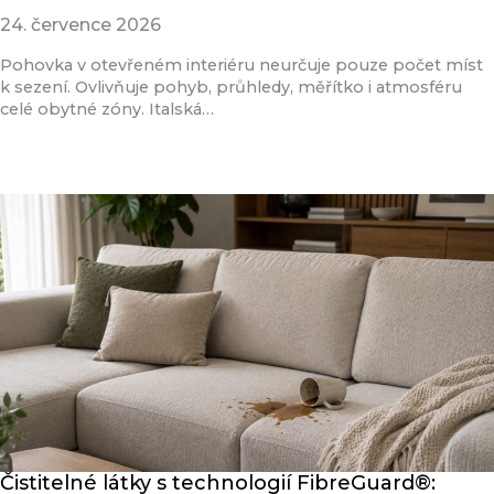
24. července 2026
Pohovka v otevřeném interiéru neurčuje pouze počet míst
k sezení. Ovlivňuje pohyb, průhledy, měřítko i atmosféru
celé obytné zóny. Italská…
Přečíst článek
Čistitelné látky s technologií FibreGuard®: