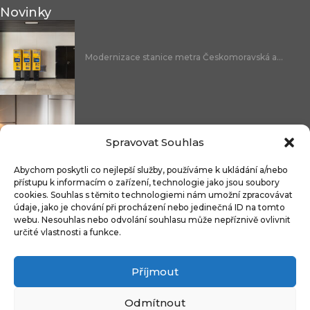
Novinky
Modernizace stanice metra Českomoravská a...
Nicoline: středomořská elegance, která se...
Spravovat Souhlas
Abychom poskytli co nejlepší služby, používáme k ukládání a/nebo
přístupu k informacím o zařízení, technologie jako jsou soubory
cookies. Souhlas s těmito technologiemi nám umožní zpracovávat
Čistitelné látky s technologií FibreGuard®:...
údaje, jako je chování při procházení nebo jedinečná ID na tomto
webu. Nesouhlas nebo odvolání souhlasu může nepříznivě ovlivnit
určité vlastnosti a funkce.
Příjmout
Integrované úložné systémy u kontinentálních...
Odmítnout