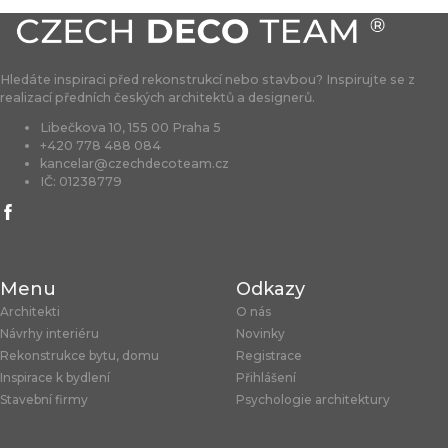
Hledáte inspiraci před rekonstrukcí nebo stavbou? Inspirujte se z
realizací předních českých architektů a designerů.
Libečkova 10, 155 00 Praha 5
+420 778 488 084
kancelar@czechdecoteam.cz
IČ: 01238779
Menu
Odkazy
Architekti
O nás
Návrhy interiéru
Novinky
Rekonstrukce bytu, domu
Registrace
Inspirace k bydlení
Přihlášení
Stavební firmy
Psychologie architektury