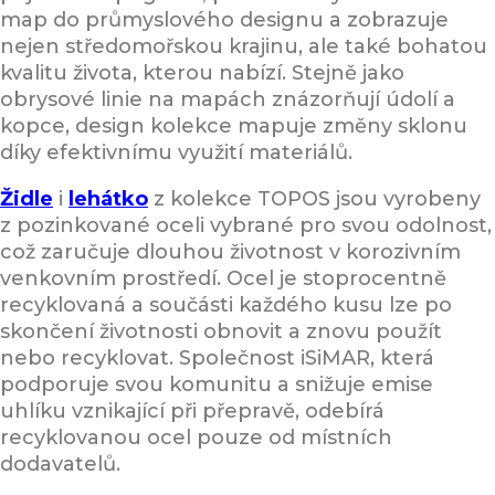
map do průmyslového designu a zobrazuje
nejen středomořskou krajinu, ale také bohatou
kvalitu života, kterou nabízí. Stejně jako
obrysové linie na mapách znázorňují údolí a
kopce, design kolekce mapuje změny sklonu
díky efektivnímu využití materiálů.
Židl
e
i
lehátko
z kolekce TOPOS jsou vyrobeny
z pozinkované oceli vybrané pro svou odolnost,
což zaručuje dlouhou životnost v korozivním
venkovním prostředí. Ocel je stoprocentně
recyklovaná a součásti každého kusu lze po
skončení životnosti obnovit a znovu použít
nebo recyklovat. Společnost iSiMAR, která
podporuje svou komunitu a snižuje emise
uhlíku vznikající při přepravě, odebírá
recyklovanou ocel pouze od místních
dodavatelů.