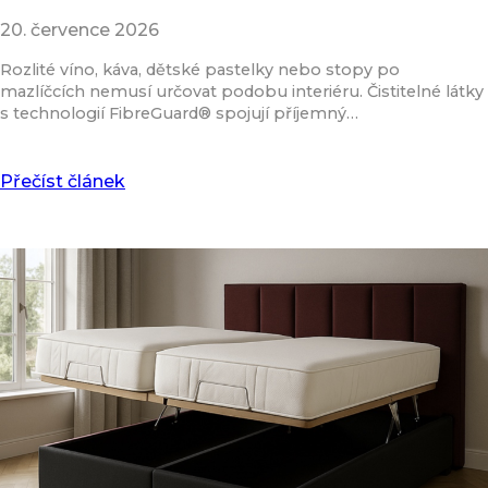
20. července 2026
Rozlité víno, káva, dětské pastelky nebo stopy po
mazlíčcích nemusí určovat podobu interiéru. Čistitelné látky
s technologií FibreGuard® spojují příjemný…
Přečíst článek