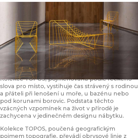
Kolekce TOPOS, pojmenovaná podle řeckého
slova pro místo, vystihuje čas strávený s rodinou
a přáteli při lenošení u moře, u bazénu nebo
pod korunami borovic. Podstata těchto
vzácných vzpomínek na život v přírodě je
zachycena v jedinečném designu nábytku.
Kolekce TOPOS, poučená geografickým
pojmem topografie, převádí obrysové linie z