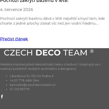
Pochozí zakrytí bazénu v létě:
4. července 2026
Pochozí zakrytí bazénu dává v létě největší smysl tam, kde
chcete z jedné plochy získat víc než jen vodní hladinu.…
Přečíst článek
Hledáte inspiraci před rekonstrukcí nebo stavbou? Inspirujte se z
realizací předních českých architektů a designerů.
Libečkova 10, 155 00 Praha 5
+420 778 488 084
kancelar@czechdecoteam.cz
IČ: 01238779