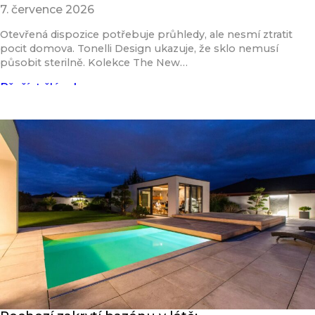
7. července 2026
Otevřená dispozice potřebuje průhledy, ale nesmí ztratit
pocit domova. Tonelli Design ukazuje, že sklo nemusí
působit sterilně. Kolekce The New…
Přečíst článek