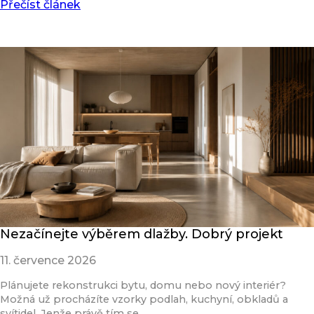
Přečíst článek
Nezačínejte výběrem dlažby. Dobrý projekt
11. července 2026
Plánujete rekonstrukci bytu, domu nebo nový interiér?
Možná už procházíte vzorky podlah, kuchyní, obkladů a
svítidel. Jenže právě tím se…