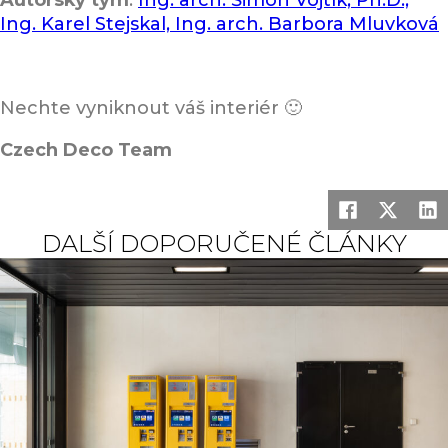
Autorský tým
:
Ing. arch. Šimon Vojtík, Ph.D.,
Ing. Karel Stejskal, Ing. arch. Barbora Mluvková
Nechte vyniknout váš interiér 🙂
Czech Deco Team
DALŠÍ DOPORUČENÉ ČLÁNKY