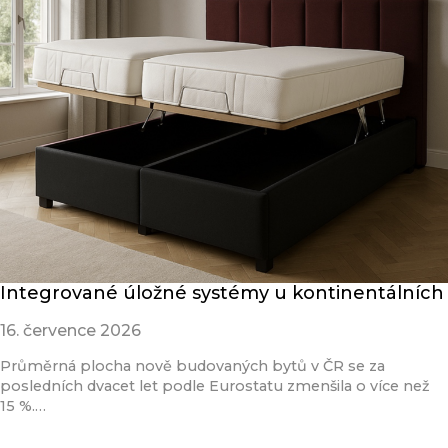
Integrované úložné systémy u kontinentálních
16. července 2026
Průměrná plocha nově budovaných bytů v ČR se za
posledních dvacet let podle Eurostatu zmenšila o více než
15 %.…
Přečíst článek