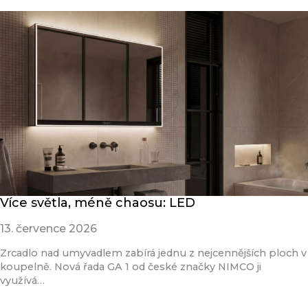
Více světla, méně chaosu: LED
13. července 2026
Zrcadlo nad umyvadlem zabírá jednu z nejcennějších ploch v
koupelně. Nová řada GA 1 od české značky NIMCO ji
využívá…