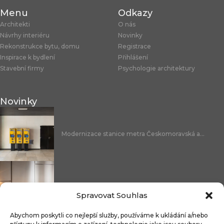
Menu
Odkazy
Architekti
O nás
Návrhy interiéru
Novinky
Rekonstrukce bytu, domu
Registrace
Inspirace k bydlení
Přihlášení
Stavební firmy
Psychologie architektury
Novinky
Modernizace stanice metra Českomoravská a...
Nicoline: středomořská elegance, která se...
Spravovat Souhlas
Abychom poskytli co nejlepší služby, používáme k ukládání a/nebo