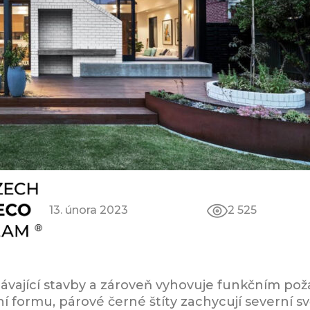
13. února 2023
2 525
ávající stavby a zároveň vyhovuje funkčním p
 formu, párové černé štíty zachycují severní svě