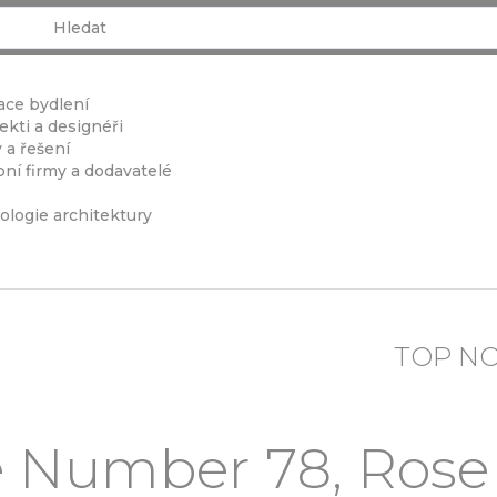
ace bydlení
ekti a designéři
 a řešení
ní firmy a dodavatelé
ologie architektury
TOP N
 Number 78, Rose P