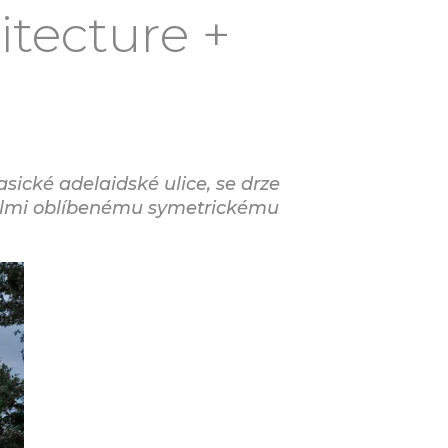
itecture +
lasické adelaidské ulice, se drze
 velmi oblíbenému symetrickému