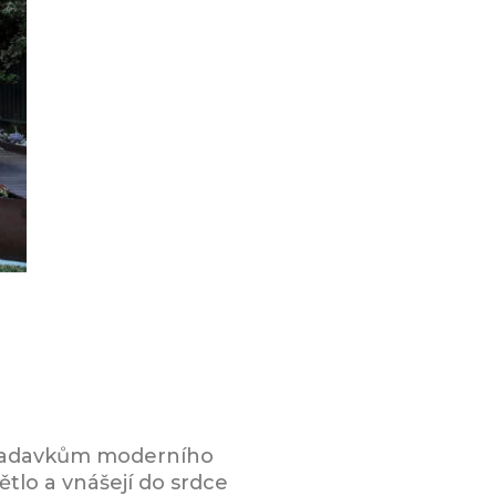
ožadavkům moderního
tlo a vnášejí do srdce