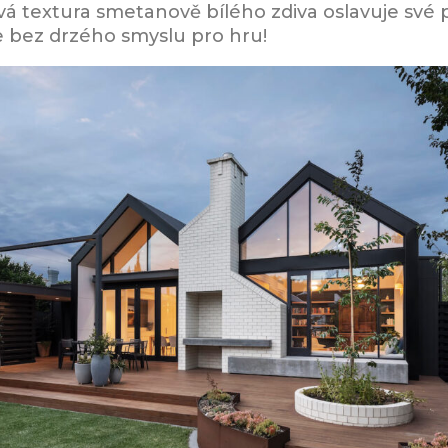
vá textura smetanově bílého zdiva oslavuje své 
 ne bez drzého smyslu pro hru!