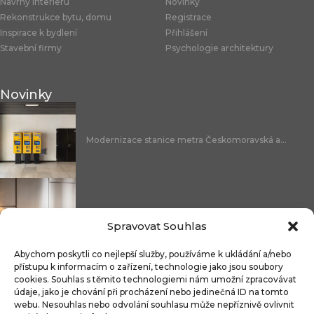
Návrhy interiéru
Novinky
Rekonstrukce bytu, domu
Registrace
Inspirace k bydlení
Přihlášení
Stavební firmy
Psychologie architektury
Novinky
Modernizace stanice metra Českomoravská a...
Nicoline: středomořská elegance, která se...
Spravovat Souhlas
Abychom poskytli co nejlepší služby, používáme k ukládání a/nebo
přístupu k informacím o zařízení, technologie jako jsou soubory
cookies. Souhlas s těmito technologiemi nám umožní zpracovávat
Čistitelné látky s technologií FibreGuard®:...
údaje, jako je chování při procházení nebo jedinečná ID na tomto
webu. Nesouhlas nebo odvolání souhlasu může nepříznivě ovlivnit