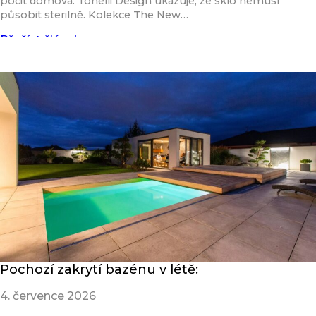
pocit domova. Tonelli Design ukazuje, že sklo nemusí
působit sterilně. Kolekce The New…
Přečíst článek
Pochozí zakrytí bazénu v létě:
4. července 2026