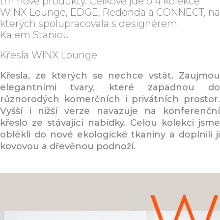
trh nové produkty. Celkově jde o 4 kolekce
WINX Lounge, EDGE, Redonda a CONNECT, na
kterých spolupracovala s designérem
Kaiem Staniou
Křesla
WINX Lounge
Křesla, ze kterých se nechce vstát. Zaujmou
elegantními tvary, které zapadnou do
různorodých komerčních i privátních prostor.
Vyšší i nižší verze navazuje na konferenční
křeslo ze stávající nabídky. Celou kolekci jsme
oblékli do nové ekologické tkaniny a doplnili ji
kovovou a dřevěnou podnoží.