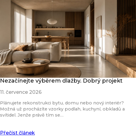
Nezačínejte výběrem dlažby. Dobrý projekt
11. července 2026
Plánujete rekonstrukci bytu, domu nebo nový interiér?
Možná už procházíte vzorky podlah, kuchyní, obkladů a
svítidel. Jenže právě tím se…
Přečíst článek