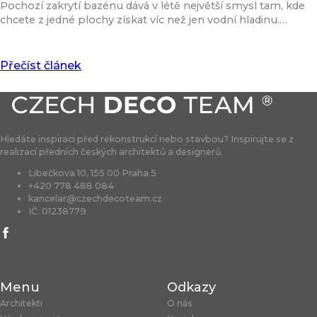
Pochozí zakrytí bazénu dává v létě největší smysl tam, kde
chcete z jedné plochy získat víc než jen vodní hladinu.…
Přečíst článek
Hledáte inspiraci před rekonstrukcí nebo stavbou? Inspirujte se z
realizací předních českých architektů a designerů.
Libečkova 10, 155 00 Praha 5
+420 778 488 084
kancelar@czechdecoteam.cz
IČ: 01238779
Menu
Odkazy
Architekti
O nás