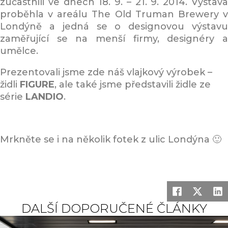
zúčastnili ve dnech 18. 9. – 21. 9. 2014. Výstava
proběhla v areálu The Old Truman Brewery v
Londýně a jedná se o designovou výstavu
zaměřující se na menší firmy, designéry a
umělce.
Prezentovali jsme zde náš vlajkový výrobek –
židli
FIGURE
, ale také jsme představili židle ze
série
LANDIO
.
Mrkněte se i na několik fotek z ulic Londýna 🙂
DALŠÍ DOPORUČENÉ ČLÁNKY