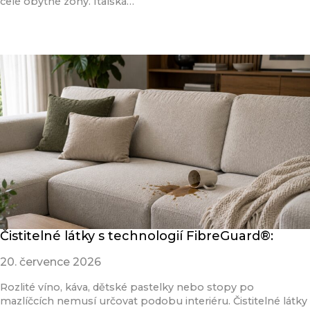
celé obytné zóny. Italská…
Přečíst článek
Čistitelné látky s technologií FibreGuard®:
20. července 2026
Rozlité víno, káva, dětské pastelky nebo stopy po
mazlíčcích nemusí určovat podobu interiéru. Čistitelné látky