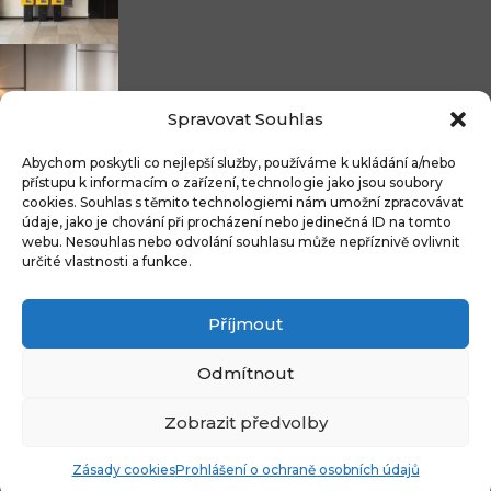
Nicoline: středomořská elegance, která se...
Spravovat Souhlas
Abychom poskytli co nejlepší služby, používáme k ukládání a/nebo
přístupu k informacím o zařízení, technologie jako jsou soubory
cookies. Souhlas s těmito technologiemi nám umožní zpracovávat
Čistitelné látky s technologií FibreGuard®:...
údaje, jako je chování při procházení nebo jedinečná ID na tomto
webu. Nesouhlas nebo odvolání souhlasu může nepříznivě ovlivnit
určité vlastnosti a funkce.
Příjmout
Integrované úložné systémy u kontinentálních...
Odmítnout
Zobrazit předvolby
Copyright © 2009-2024 CZECH DECO TEAM. All rights reserved.
Zásady cookies
Prohlášení o ochraně osobních údajů
Ochrana osoboní údajů
WordPress Vojtěch Bruk
Zásady Cookies