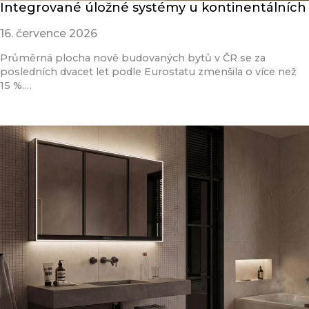
Integrované úložné systémy u kontinentálních
16. července 2026
Průměrná plocha nově budovaných bytů v ČR se za
posledních dvacet let podle Eurostatu zmenšila o více než
15 %.…
Přečíst článek