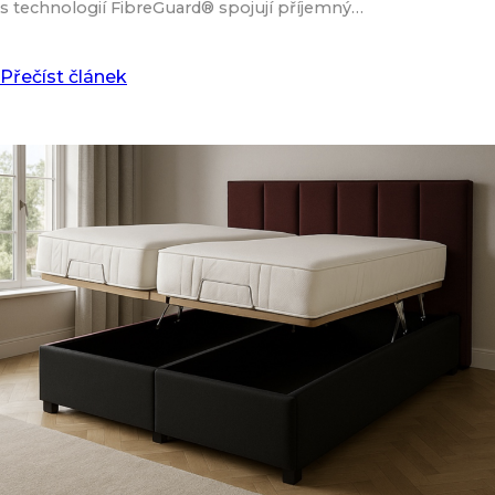
s technologií FibreGuard® spojují příjemný…
Přečíst článek