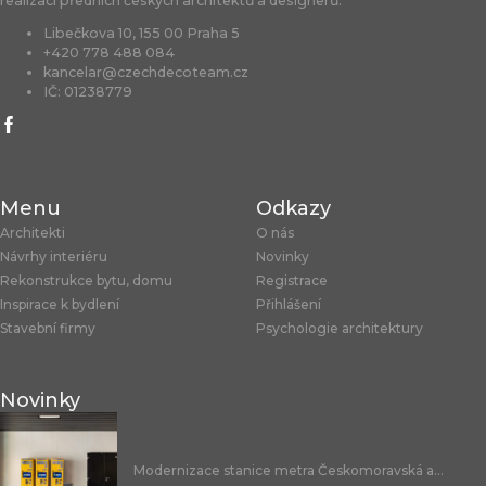
realizací předních českých architektů a designerů.
Libečkova 10, 155 00 Praha 5
+420 778 488 084
kancelar@czechdecoteam.cz
IČ: 01238779
Menu
Odkazy
Architekti
O nás
Návrhy interiéru
Novinky
Rekonstrukce bytu, domu
Registrace
Inspirace k bydlení
Přihlášení
Stavební firmy
Psychologie architektury
Novinky
Modernizace stanice metra Českomoravská a...