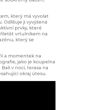
kem, který má vyvolat
 Odlišuje ji vyvýšená
ktivní prvky, které
řiletět vrtulníkem na
azénu, který se
rafií a momentek na
ografie, jako je koupelna
ali v noci, terasa na
sahující okraj útesu.