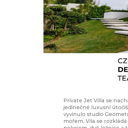
Private Jet Villa se nac
jedinečné luxusní útoči
vyvinulo studio Geometr
mořem. Vila se rozkládá
pokojem, dvě ložnice a t