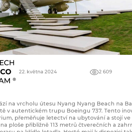
22. května 2024
2 609
hází na vrcholu útesu Nyang Nyang Beach na Bali
ště v autentickém trupu Boeingu 737. Tento inov
ium, přeměňuje letectví na ubytování a stojí ve
 na ploše přibližně 113 metrů čtverečních a zah
erasu na křídle letadla. Hosté mají k dispozici 