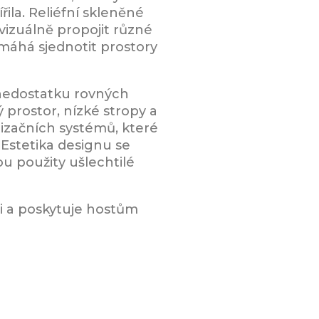
řila. Reliéfní skleněné
vizuálně propojit různé
máhá sjednotit prostory
i nedostatku rovných
prostor, nízké stropy a
atizačních systémů, které
 Estetika designu se
ou použity ušlechtilé
ti a poskytuje hostům