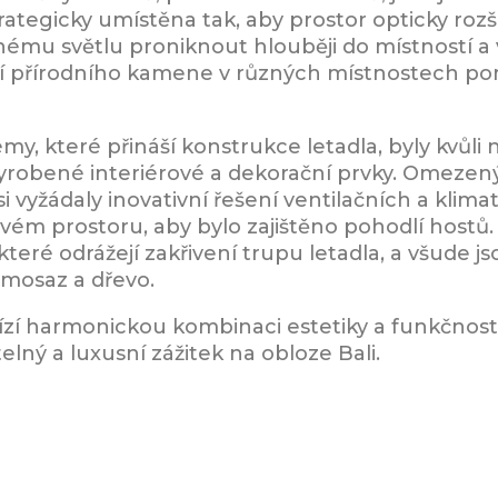
rategicky umístěna tak, aby prostor opticky rozší
nému světlu proniknout hlouběji do místností a 
ití přírodního kamene v různých místnostech po
my, které přináší konstrukce letadla, byly kvůl
yrobené interiérové a dekorační prvky. Omezený 
si vyžádaly inovativní řešení ventilačních a klim
vém prostoru, aby bylo zajištěno pohodlí hostů.
které odrážejí zakřivení trupu letadla, a všude js
, mosaz a dřevo.
nabízí harmonickou kombinaci estetiky a funkčnos
ý a luxusní zážitek na obloze Bali.