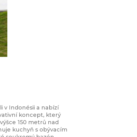
 v Indonésii a nabízí
ativní koncept, který
 výšce 150 metrů nad
rnuje kuchyň s obývacím
také soukromý bazén,