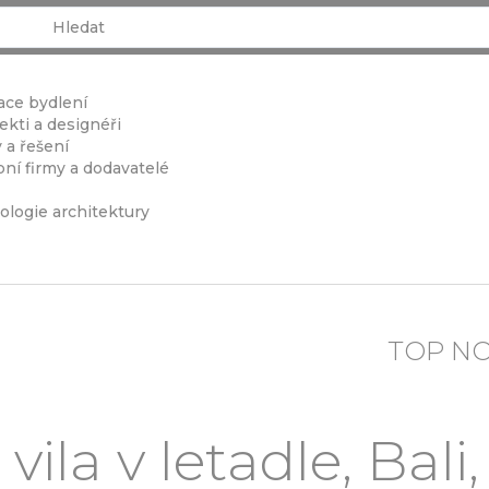
ace bydlení
ekti a designéři
 a řešení
ní firmy a dodavatelé
ologie architektury
TOP N
ila v letadle, Bali,