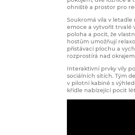
ohniště a prostor pro re
Soukromá vila v letadle
emoce a vytvořit trvalé 
poloha a pocit, že vlast
hostům umožňují relaxov
přistávací plochu a vyc
rozprostírá nad okrajem
Interaktivní prvky vily 
sociálních sítích. Tým d
v pilotní kabině s výhl
křídle nabízející pocit 