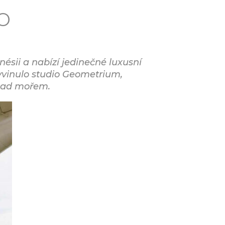
o
ésii a nabízí jedinečné luxusní
vyvinulo studio Geometrium,
 nad mořem.