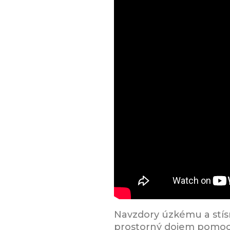
Navzdory úzkému a stís
prostorný dojem pomocí 