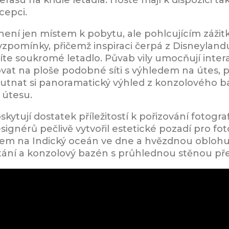
cepci.
 není jen místem k pobytu, ale pohlcujícím zážit
vzpomínky, přičemž inspiraci čerpá z Disneylandu.
níte soukromé letadlo. Půvab vily umocňují intera
at na ploše podobné síti s výhledem na útes, p
hutnat si panoramatický výhled z konzolového b
 útesu.
poskytují dostatek příležitostí k pořizování fotog
esignérů pečlivě vytvořil estetické pozadí pro fot
edem na Indický oceán ve dne a hvězdnou oblohu B
létání a konzolový bazén s průhlednou stěnou pře