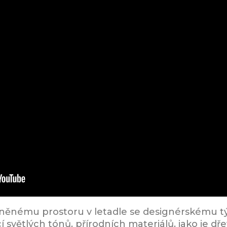
něnému prostoru v letadle se designérskému tý
světlých tónů, přírodních materiálů, jako je dře