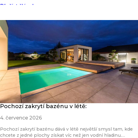
Přečíst článek
Pochozí zakrytí bazénu v létě:
4. července 2026
Pochozí zakrytí bazénu dává v létě největší smysl tam, kde
chcete z jedné plochy získat víc než jen vodní hladinu.…