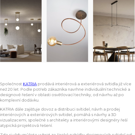
Společnost
KATRIA
prodává interiérová a exteriérová svítidla již více
než 20 let. Podle potřeb zákazníka navrhne individuální technické a
designové řešení v oblasti osvětlovací techniky, od návrhu až po
komplexní dodávku.
KATRIA dále zajišťuje dovoz a distribuci svítidel, návrh a prodej
interiérových a exteriérových svítidel, pomáhá s návrhy a 3D
vizualizacemi, společně s architekty a interiérovými designéry řeší
atypická projektová řešení.
Zde si vždy můžete vybrat ze široké nabídky designových svítidel od