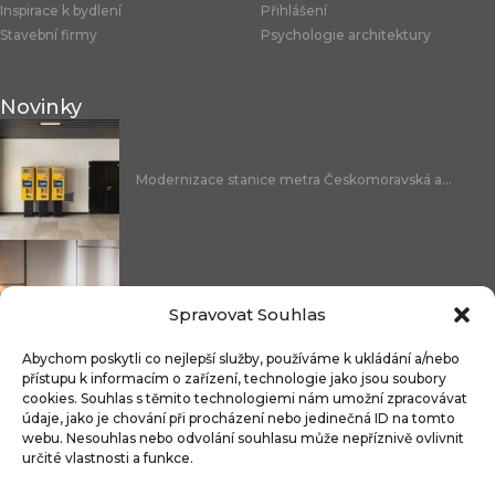
Inspirace k bydlení
Přihlášení
Stavební firmy
Psychologie architektury
Novinky
Modernizace stanice metra Českomoravská a...
Nicoline: středomořská elegance, která se...
Spravovat Souhlas
Abychom poskytli co nejlepší služby, používáme k ukládání a/nebo
přístupu k informacím o zařízení, technologie jako jsou soubory
cookies. Souhlas s těmito technologiemi nám umožní zpracovávat
údaje, jako je chování při procházení nebo jedinečná ID na tomto
Čistitelné látky s technologií FibreGuard®:...
webu. Nesouhlas nebo odvolání souhlasu může nepříznivě ovlivnit
určité vlastnosti a funkce.