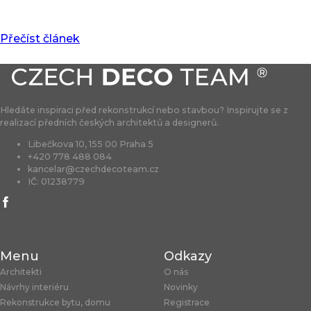
Přečíst článek
Hledáte inspiraci před rekonstrukcí nebo stavbou? Inspirujte se z
realizací předních českých architektů a designerů.
Libečkova 10, 155 00 Praha 5
+420 778 488 084
kancelar@czechdecoteam.cz
IČ: 01238779
Menu
Odkazy
Architekti
O nás
Návrhy interiéru
Novinky
Rekonstrukce bytu, domu
Registrace