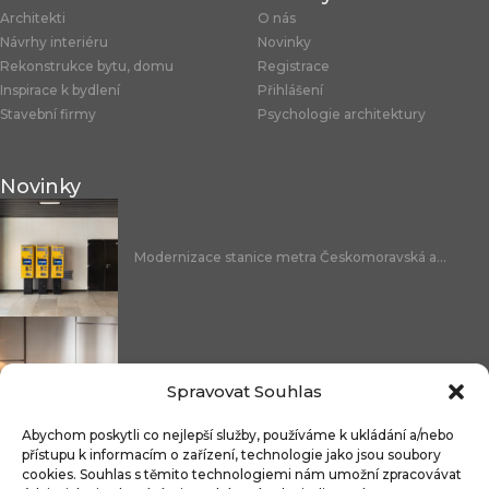
Architekti
O nás
Návrhy interiéru
Novinky
Rekonstrukce bytu, domu
Registrace
Inspirace k bydlení
Přihlášení
Stavební firmy
Psychologie architektury
Novinky
Modernizace stanice metra Českomoravská a...
Nicoline: středomořská elegance, která se...
Spravovat Souhlas
Abychom poskytli co nejlepší služby, používáme k ukládání a/nebo
přístupu k informacím o zařízení, technologie jako jsou soubory
cookies. Souhlas s těmito technologiemi nám umožní zpracovávat