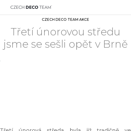
CZECH DECO TEAM AKCE
Třetí únorovou středu
jsme se sešli opět v Brně
Třetí únorová středa byla již tradičně ve