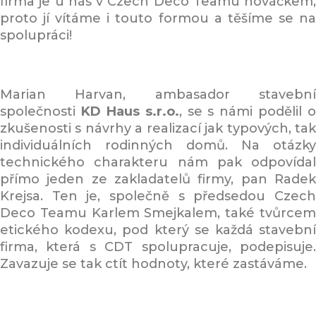
firma je u nás v Czech Deco Teamu nováčkem,
proto jí vítáme i touto formou a těšíme se na
spolupráci!
Marian Harvan, ambasador stavební
společnosti
KD Haus s.r.o.
, se s námi podělil o
zkušenosti s návrhy a realizací jak typových, tak
individuálních rodinných domů. Na otázky
technického charakteru nám pak odpovídal
přímo jeden ze zakladatelů firmy, pan Radek
Krejsa. Ten je, společně s předsedou Czech
Deco Teamu Karlem Smejkalem, také tvůrcem
etického kodexu, pod který se každá stavební
firma, která s CDT spolupracuje, podepisuje.
Zavazuje se tak ctít hodnoty, které zastáváme.