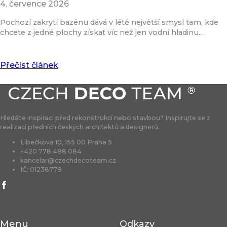
4. července 2026
Pochozí zakrytí bazénu dává v létě největší smysl tam, kde
chcete z jedné plochy získat víc než jen vodní hladinu.…
Přečíst článek
Hledáte inspiraci před rekonstrukcí nebo stavbou? Inspirujte se z
realizací předních českých architektů a designerů.
Libečkova 10, 155 00 Praha 5
+420 778 488 084
kancelar@czechdecoteam.cz
IČ: 01238779
Menu
Odkazy