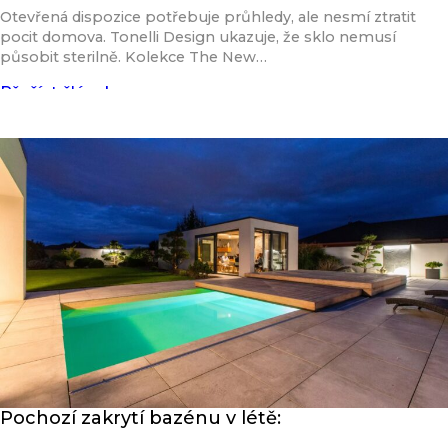
Otevřená dispozice potřebuje průhledy, ale nesmí ztratit
pocit domova. Tonelli Design ukazuje, že sklo nemusí
působit sterilně. Kolekce The New…
Přečíst článek
Pochozí zakrytí bazénu v létě: