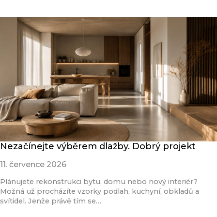
Nezačínejte výběrem dlažby. Dobrý projekt
11. července 2026
Plánujete rekonstrukci bytu, domu nebo nový interiér?
Možná už procházíte vzorky podlah, kuchyní, obkladů a
svítidel. Jenže právě tím se…