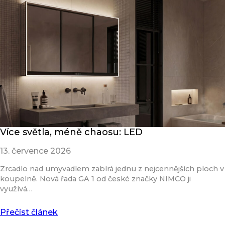
Více světla, méně chaosu: LED
13. července 2026
Zrcadlo nad umyvadlem zabírá jednu z nejcennějších ploch v
koupelně. Nová řada GA 1 od české značky NIMCO ji
využívá…
Přečíst článek