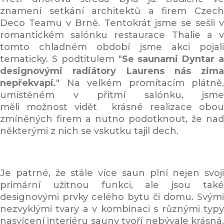
znamení setkání architektů a firem Czech
Deco Teamu v Brně. Tentokrát jsme se sešli v
romantickém salónku restaurace Thalie a v
tomto chladném období jsme akci pojali
tematicky. S podtitulem "
Se saunami Dyntar a
designovými radiátory Laurens nás zima
nepřekvapí.
" Na velkém promítacím plátně,
umístěném v přítmí salónku, jsme
měli možnost vidět krásné realizace obou
zmíněných firem a nutno podotknout, že nad
některými z nich se vskutku tajil dech.
Je patrné, že stále více saun plní nejen svoji
primární užitnou funkci, ale jsou také
designovými prvky celého bytu či domu. Svými
nezvyklými tvary a v kombinaci s různými typy
nasvícení interiéru sauny tvoří nebývale krásná,