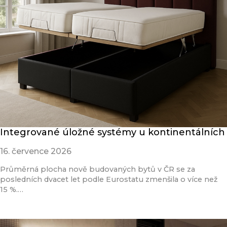
Integrované úložné systémy u kontinentálních
16. července 2026
Průměrná plocha nově budovaných bytů v ČR se za
posledních dvacet let podle Eurostatu zmenšila o více než
15 %.…
Přečíst článek